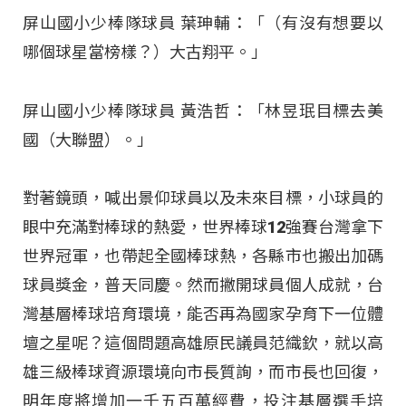
屏山國小少棒隊球員 葉珅輔：「（有沒有想要以
哪個球星當榜樣？）大古翔平。」
屏山國小少棒隊球員 黃浩哲：「林昱珉目標去美
國（大聯盟）。」
對著鏡頭，喊出景仰球員以及未來目標，小球員的
眼中充滿對棒球的熱愛，世界棒球12強賽台灣拿下
世界冠軍，也帶起全國棒球熱，各縣市也搬出加碼
球員獎金，普天同慶。然而撇開球員個人成就，台
灣基層棒球培育環境，能否再為國家孕育下一位體
壇之星呢？這個問題高雄原民議員范織欽，就以高
雄三級棒球資源環境向市長質詢，而市長也回復，
明年度將增加一千五百萬經費，投注基層選手培