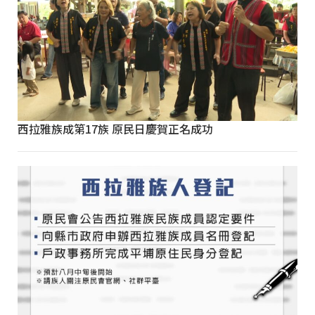
西拉雅族成第17族 原民日慶賀正名成功