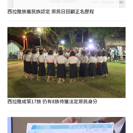
西拉雅族獲民族認定 原民日回顧正名歷程
西拉雅成第17族 仍有8族待獲法定原民身分