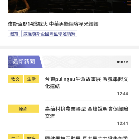
瓊斯盃8/14燃戰火 中華男籃陣容星光熠熠
體育
威廉瓊斯盃國際籃球邀請賽
最新新聞
台東pulingau生命故事展 香氛串起文
教文
生活
化連結
12:44
嘉蘭村拚農業轉型 金峰說明會促經驗
原鄉
交流
12:41
國健署推互動展 長者量六力揪失能警
生活
醫療