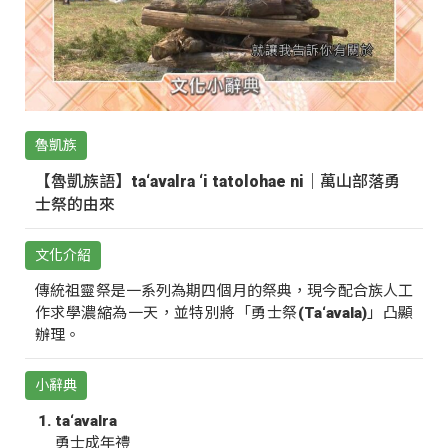
魯凱族
【魯凱族語】ta‘avalra ‘i tatolohae ni｜萬山部落勇
士祭的由來
文化介紹
傳統祖靈祭是一系列為期四個月的祭典，現今配合族人工
作求學濃縮為一天，並特別將「勇士祭(Ta‘avala)」凸顯
辦理。
小辭典
ta‘avalra
勇士成年禮