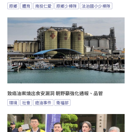
原鄉
體育
南投仁愛
原鄉少棒隊
法治國小少棒隊
致癌油案燒出食安漏洞 朝野籲強化通報、品管
環境
社會
癌油事件
衛福部