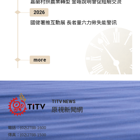
嘉蘭村拚農業轉型 金峰說明會促經驗交流
2026
國健署推互動展 長者量六力揪失能警訊
more
TITV NEWS
原視新聞網
電話：(02)2788-1600
傳真：(02)2788-1500