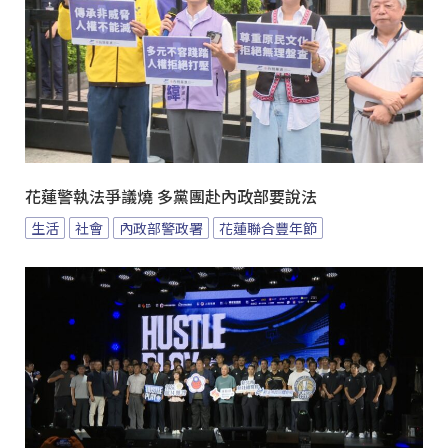
花蓮警執法爭議燒 多黨團赴內政部要說法
生活
社會
內政部警政署
花蓮聯合豐年節