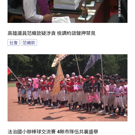
高雄議員范織欽疑涉貪 檢調約談聲押禁見
社會
范織欽
法治國小辦棒球交流賽 4縣市隊伍共襄盛舉