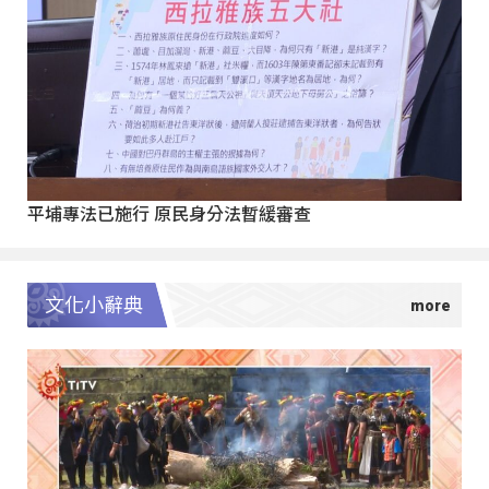
平埔專法已施行 原民身分法暫緩審查
文化小辭典