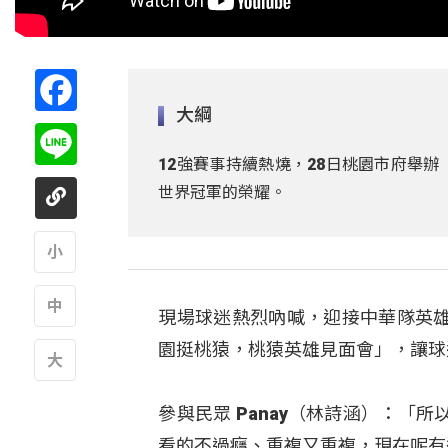
Facebook
大綱
Line
12強賽事持續熱燒，28日桃園市府舉
世界冠軍的榮耀。
A
現場球迷熱烈吶喊，迎接中華隊英雄
A
園挺桃猿，桃猿英雄見面會」，讓球
A
參與民眾 Panay（林詩涵）：
看的不過癮、重複又重複，現在呢有