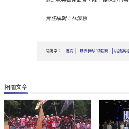
責任編輯：林懷恩
關鍵字：
體育
世界棒球12強賽
桃猿英
相關文章