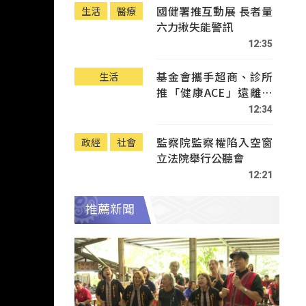
國健署推互動展 長者量
生活
醫療
六力揪失能警訊
12:35
基金會攜手超商、診所
生活
推「健康ACE」遠離疾
病
12:34
監察院監察權陷入空窗
政經
社會
立法院舉行公聽會
12:21
推薦新聞