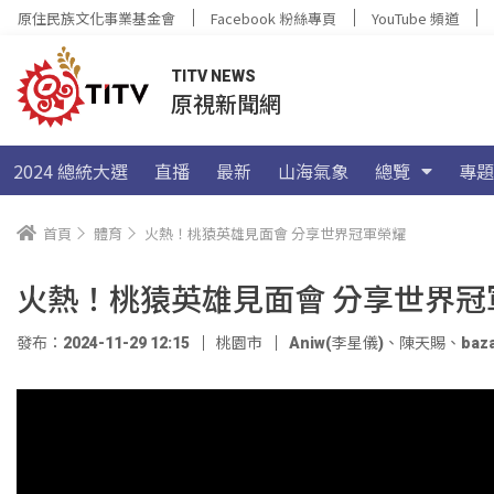
原住民族文化事業基金會
Facebook 粉絲專頁
YouTube 頻道
TITV NEWS
原視新聞網
2024 總統大選
直播
最新
山海氣象
總覽
專題
首頁
體育
火熱！桃猿英雄見面會 分享世界冠軍榮耀
火熱！桃猿英雄見面會 分享世界冠
發布：2024-11-29 12:15
桃園市
Aniw(李星儀)
、
陳天賜
、
baz