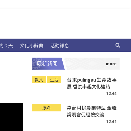
的今天
文化小辭典
活動訊息
最新新聞
台東pulingau生命故事
教文
生活
展 香氛串起文化連結
12:44
嘉蘭村拚農業轉型 金峰
原鄉
說明會促經驗交流
12:41