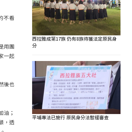
的不看
西拉雅成第17族 仍有8族待獲法定原民身
分
是用團
家一起
然後也
加油；
平埔專法已施行 原民身分法暫緩審查
顧，透
才。