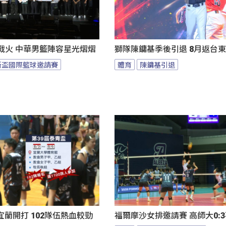
燃戰火 中華男籃陣容星光熠熠
獅隊陳鏞基季後引退 8月返台
斯盃國際籃球邀請賽
體育
陳鏞基引退
蘭開打 102隊伍熱血較勁
福爾摩沙女排邀請賽 高師大0: