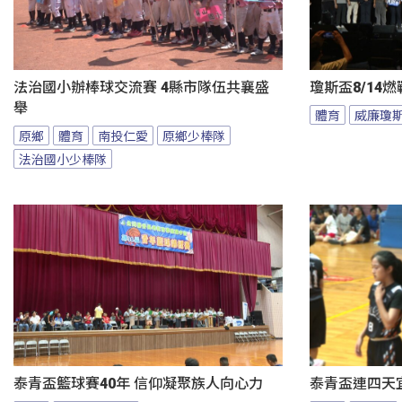
法治國小辦棒球交流賽 4縣市隊伍共襄盛
瓊斯盃8/14
舉
體育
威廉瓊
原鄉
體育
南投仁愛
原鄉少棒隊
法治國小少棒隊
泰青盃籃球賽40年 信仰凝聚族人向心力
泰青盃連四天宜