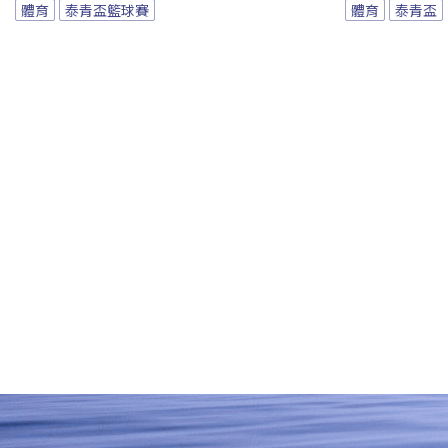
體育
泰青盃籃球賽
體育
泰青盃