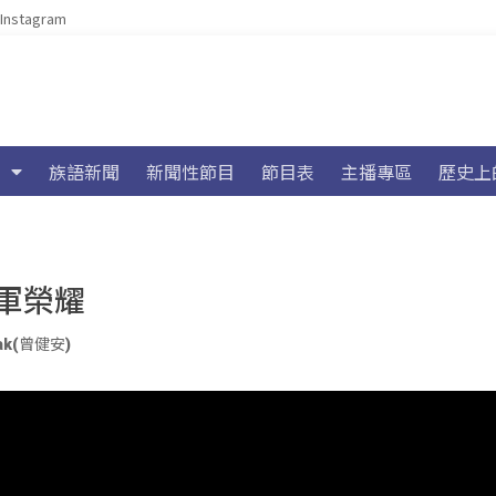
Instagram
族語新聞
新聞性節目
節目表
主播專區
歷史上
軍榮耀
ak(曾健安)