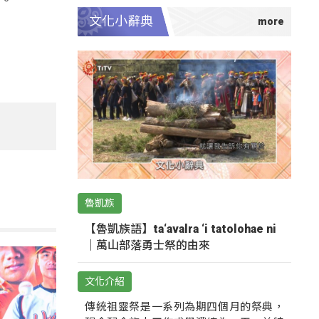
文化小辭典
魯凱族
【魯凱族語】ta‘avalra ‘i tatolohae ni
｜萬山部落勇士祭的由來
文化介紹
傳統祖靈祭是一系列為期四個月的祭典，