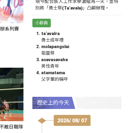
現今配合族人工作求學濃縮為一天，並特
別將「勇士祭(Ta‘avala)」凸顯辦理。
小辭典
東辦系列賽
ta‘avalra
勇士成年禮
molapangolai
祖靈祭
asavasavahe
男性青年
atamatama
父字輩的稱呼
歷史上的今天
2026/ 08/ 07
3不敵日職隊