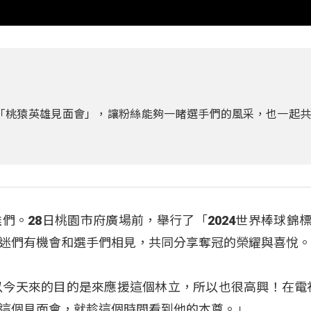
辦「桃猿英雄見面會」，讓粉絲能夠一睹選手們的風采，也一起
們。28日桃園市府廣場前，舉行了「2024世界棒球錦標
迷們有機會和選手們相見，共同分享奪冠的榮耀與喜悅
「所以今天來的目的是來應援這個林立，所以也很高興！在電
這個見面會，就趁這個時間看到他的本尊。」