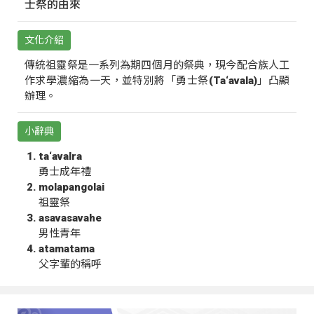
士祭的由來
文化介紹
傳統祖靈祭是一系列為期四個月的祭典，現今配合族人工
作求學濃縮為一天，並特別將「勇士祭(Ta‘avala)」凸顯
辦理。
小辭典
ta‘avalra
勇士成年禮
molapangolai
祖靈祭
asavasavahe
男性青年
atamatama
父字輩的稱呼