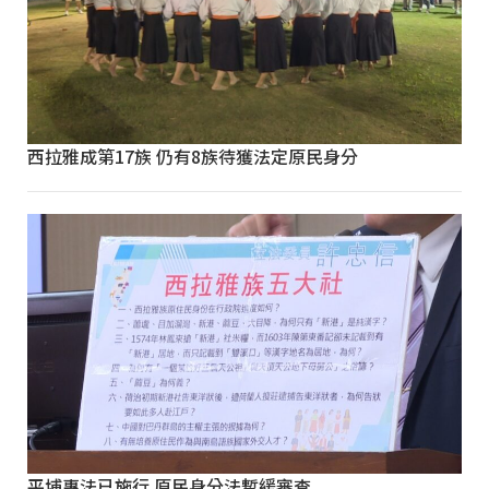
西拉雅成第17族 仍有8族待獲法定原民身分
平埔專法已施行 原民身分法暫緩審查