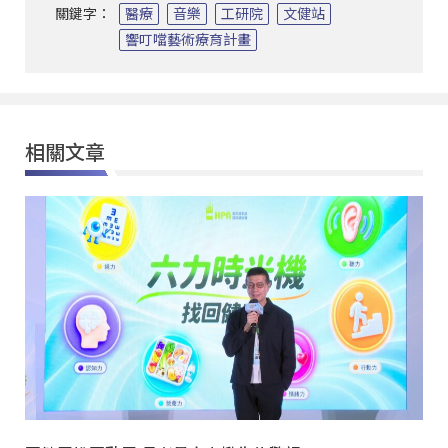
關鍵字：
醫療
音樂
工研院
文健站
響叮噹藝術療育計畫
相關文章