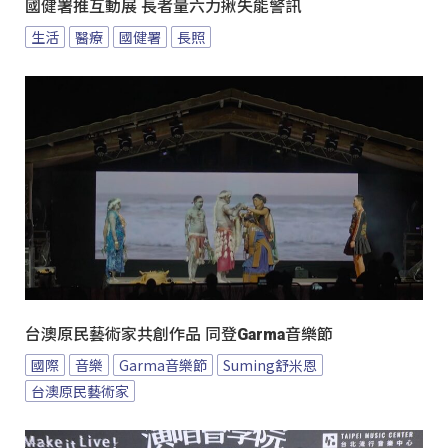
國健署推互動展 長者量六力揪失能警訊
生活
醫療
國健署
長照
台澳原民藝術家共創作品 同登Garma音樂節
國際
音樂
Garma音樂節
Suming舒米恩
台澳原民藝術家