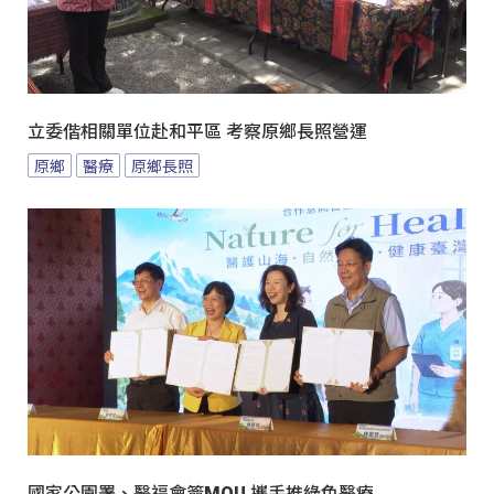
立委偕相關單位赴和平區 考察原鄉長照營運
原鄉
醫療
原鄉長照
國家公園署、醫福會簽MOU 攜手推綠色醫療