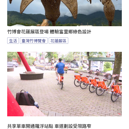
竹博會花蓮展區登場 體驗富里鄉綠色設計
生活
臺灣竹博覽會
花蓮展區
共享單車開通羅浮站點 車道劃設受限路窄