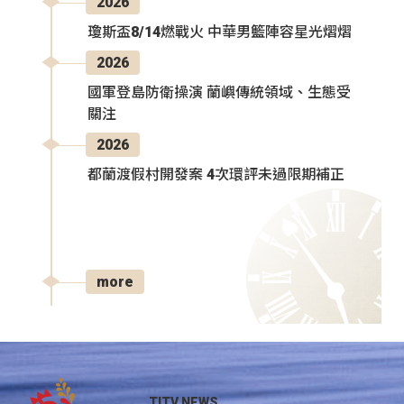
2026
瓊斯盃8/14燃戰火 中華男籃陣容星光熠熠
2026
國軍登島防衛操演 蘭嶼傳統領域、生態受
關注
2026
都蘭渡假村開發案 4次環評未過限期補正
more
TITV NEWS