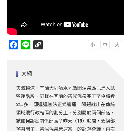
Facebook
Line
A
A
A
大綱
天氣轉涼，宜蘭大同清水地熱園溫泉區已進入試
營運階段，同樣在宜蘭的碧候溫泉完工至今將近
2年多，卻遲遲無法正式營運，問題就出在傳統
領域跟行政轄區的劃分上，分別屬於兩個部落，
該如何認定關係部落？昨天（13）晚間，碧候部
落召開了「碧候溫泉營運案」的部落會議，再次