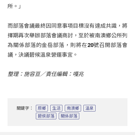
所。」
而部落會議最終因同意事項目標沒有達成共識，將
擇期再次舉辦部落會議商討，至於被南澳鄉公所列
為關係部落的金岳部落，則將在20號召開部落會
議，決議碧候溫泉營運事宜。
整理：施容亘／責任編輯：嘎兆
關鍵字：
原鄉
生活
南澳鄉
溫泉
碧侯部落
關係部落