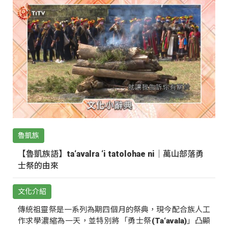
魯凱族
【魯凱族語】ta‘avalra ‘i tatolohae ni｜萬山部落勇
士祭的由來
文化介紹
傳統祖靈祭是一系列為期四個月的祭典，現今配合族人工
作求學濃縮為一天，並特別將「勇士祭(Ta‘avala)」凸顯