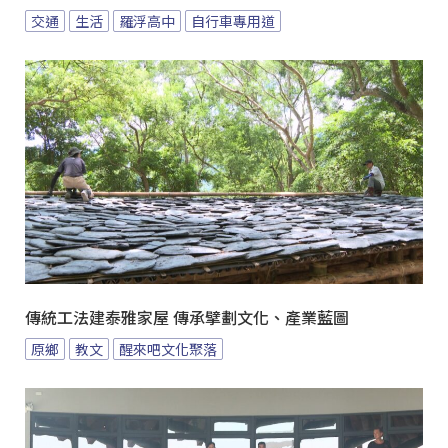
交通
生活
羅浮高中
自行車專用道
傳統工法建泰雅家屋 傳承擘劃文化、產業藍圖
原鄉
教文
醒來吧文化聚落