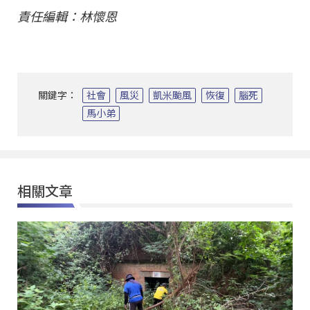
責任編輯：林懷恩
關鍵字：
社會
風災
凱米颱風
恢復
腦死
馬小弟
相關文章