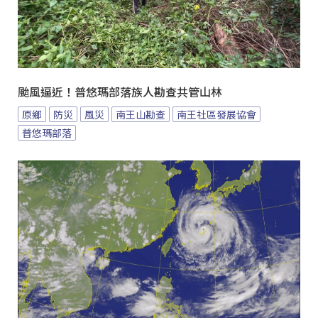
颱風逼近！普悠瑪部落族人勘查共管山林
原鄉
防災
風災
南王山勘查
南王社區發展協會
普悠瑪部落