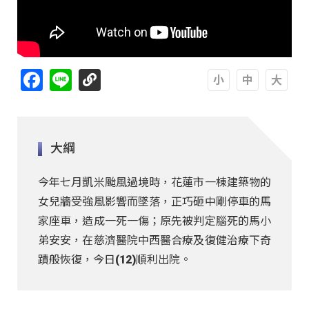
Facebook
Line
A
A
A
大綱
今年七月凱米颱風過境時，花蓮市一棟建築物的
女兒牆受強風影響而墜落，正巧砸中剛停車的馬
家座車，造成一死一傷；原先被判定腦死的馬小
弟安安，在慈濟醫院中西醫合療及復健治療下奇
蹟般恢復，今日(12)順利出院。