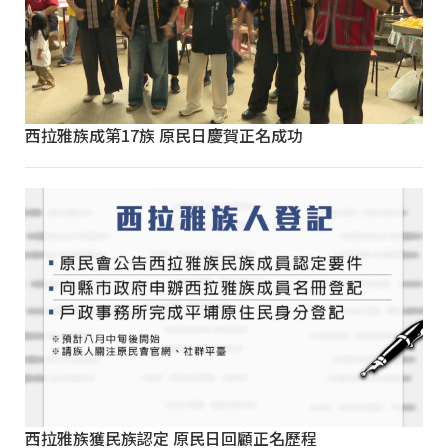
西拉雅族成第17族 原民日慶賀正名成功
西拉雅族獲民族認定 原民日回顧正名歷程