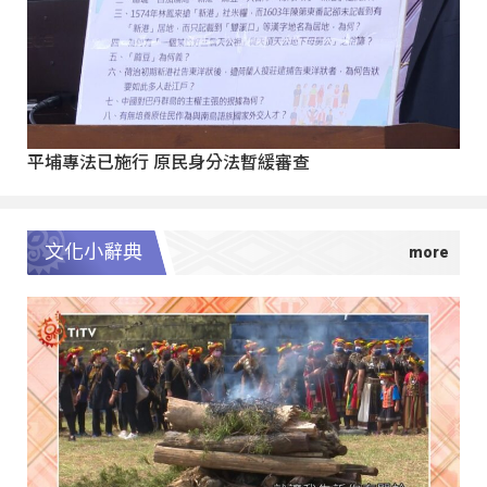
平埔專法已施行 原民身分法暫緩審查
文化小辭典