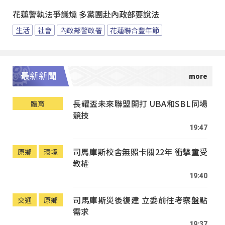
花蓮警執法爭議燒 多黨團赴內政部要說法
生活
社會
內政部警政署
花蓮聯合豐年節
最新新聞
長耀盃未來聯盟開打 UBA和SBL同場
體育
競技
19:47
司馬庫斯校舍無照卡關22年 衝擊童受
原鄉
環境
教權
19:40
司馬庫斯災後復建 立委前往考察盤點
交通
原鄉
需求
19:37