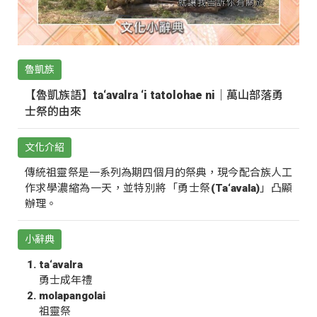
魯凱族
【魯凱族語】ta‘avalra ‘i tatolohae ni｜萬山部落勇
士祭的由來
文化介紹
傳統祖靈祭是一系列為期四個月的祭典，現今配合族人工
作求學濃縮為一天，並特別將「勇士祭(Ta‘avala)」凸顯
辦理。
小辭典
ta‘avalra
勇士成年禮
molapangolai
祖靈祭