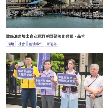
致癌油案燒出食安漏洞 朝野籲強化通報、品管
環境
社會
癌油事件
衛福部