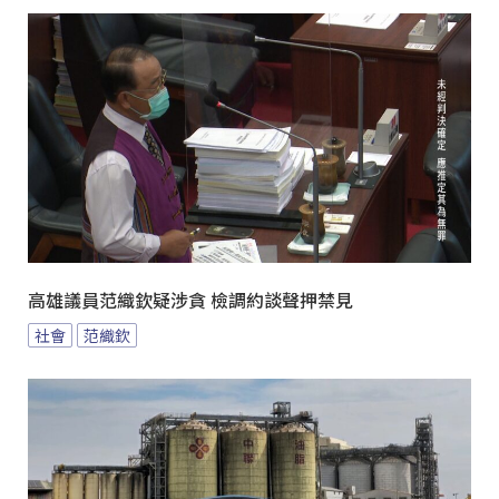
高雄議員范織欽疑涉貪 檢調約談聲押禁見
社會
范織欽