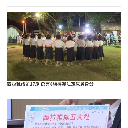
西拉雅成第17族 仍有8族待獲法定原民身分