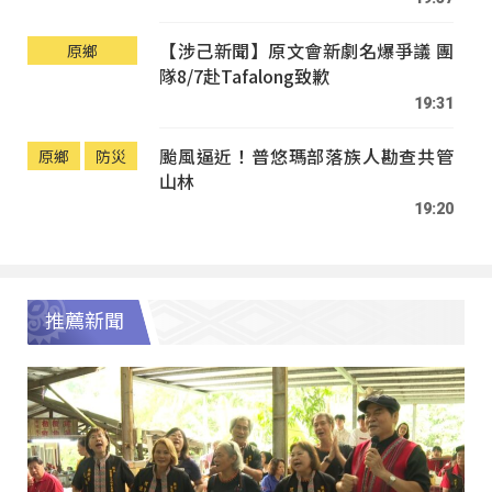
【涉己新聞】原文會新劇名爆爭議 團
原鄉
隊8/7赴Tafalong致歉
19:31
颱風逼近！普悠瑪部落族人勘查共管
原鄉
防災
山林
19:20
推薦新聞