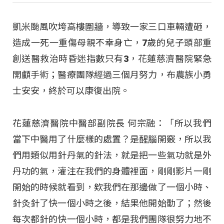
凱米颱風吹垮高樓圍牆，導致一家三口車輛遭砸，
造成一死一重傷母親不幸身亡，7歲的兒子頭部重
創送醫救治時昏迷指數只有3，花蓮慈濟醫院緊急
開顱手術；醫療團隊經過三個月努力，布農族小勇
士安安，終於可以康復出院。
花蓮慈濟醫院中醫部副院長 何宗融：「所以我們
當下中醫用了什麼樣的處置？是醒腦開竅，所以我
們用類似用針丹氣的針法，就是把一些氣功就是外
丹功的氣，灌注在我們的身體裡面，剛剛影片一剛
開始的時候就看到，欸我們在那邊做了一個小時、
針灸針了快一個小時之後，結果他開始動了；然後
每次都針的快一個小時，都是我們團隊很努力地不