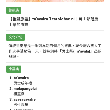
魯凱族
【魯凱族語】ta‘avalra ‘i tatolohae ni｜萬山部落勇
士祭的由來
文化介紹
傳統祖靈祭是一系列為期四個月的祭典，現今配合族人工
作求學濃縮為一天，並特別將「勇士祭(Ta‘avala)」凸顯
辦理。
小辭典
ta‘avalra
勇士成年禮
molapangolai
祖靈祭
asavasavahe
男性青年