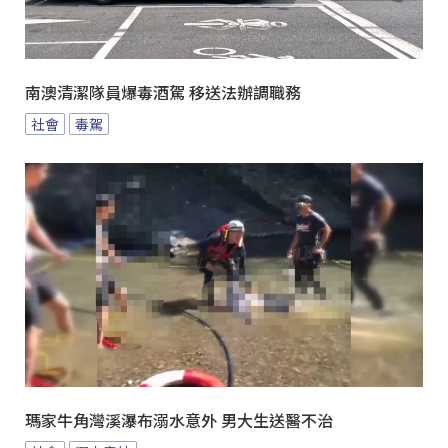
南澳清潔隊員爆毒酒駕 移送法辦調職務
社會
毒駕
瑪家牛角灣溪瀑布溺水意外 男大生送醫不治