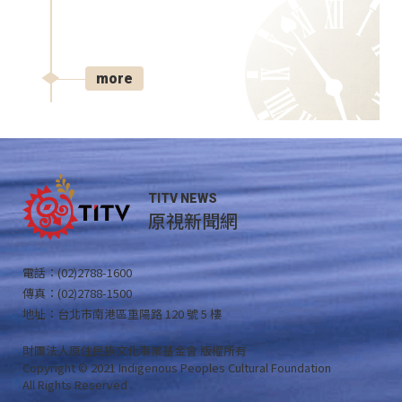
more
TITV NEWS
原視新聞網
電話：(02)2788-1600
傳真：(02)2788-1500
地址：台北市南港區重陽路 120 號 5 樓
財團法人原住民族文化事業基金會 版權所有
Copyright © 2021 Indigenous Peoples Cultural Foundation
All Rights Reserved .