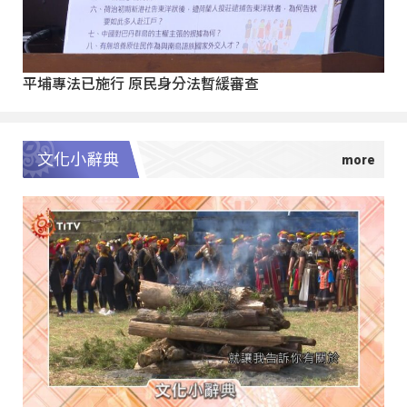
平埔專法已施行 原民身分法暫緩審查
文化小辭典