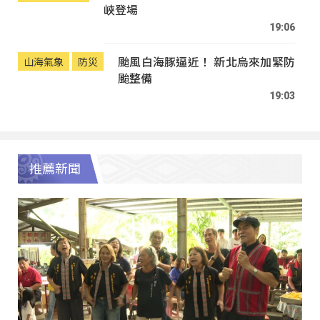
峽登場
19:06
颱風白海豚逼近！ 新北烏來加緊防
山海氣象
防災
颱整備
19:03
推薦新聞