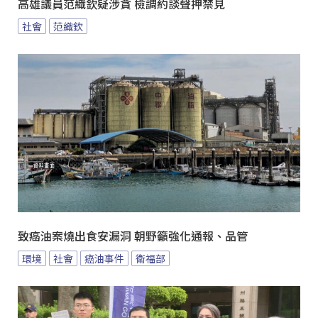
高雄議員范織欽疑涉貪 檢調約談聲押禁見
社會
范織欽
致癌油案燒出食安漏洞 朝野籲強化通報、品管
環境
社會
癌油事件
衛福部