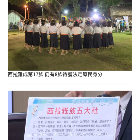
西拉雅成第17族 仍有8族待獲法定原民身分