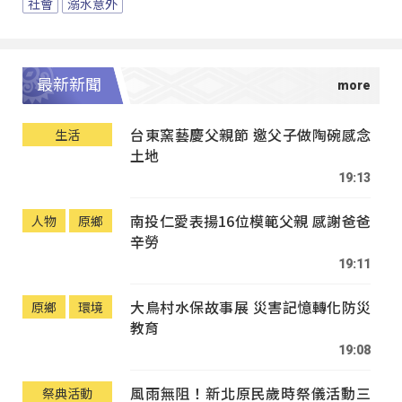
社會
溺水意外
最新新聞
台東窯藝慶父親節 邀父子做陶碗感念
生活
土地
19:13
南投仁愛表揚16位模範父親 感謝爸爸
人物
原鄉
辛勞
19:11
大鳥村水保故事展 災害記憶轉化防災
原鄉
環境
教育
19:08
風雨無阻！新北原民歲時祭儀活動三
祭典活動