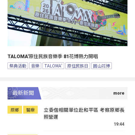
TALOMA'原住民族音樂季 81花博熱力開唱
祭典活動
音樂
TALOMA'
原住民族日
圓山花博
最新新聞
立委偕相關單位赴和平區 考察原鄉長
原鄉
醫療
照營運
19:44