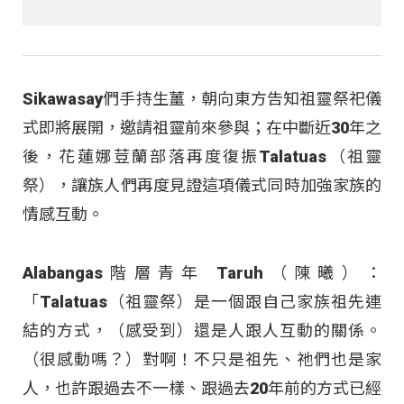
Sikawasay們手持生薑，朝向東方告知祖靈祭祀儀
式即將展開，邀請祖靈前來參與；在中斷近30年之
後，花蓮娜荳蘭部落再度復振Talatuas（祖靈
祭），讓族人們再度見證這項儀式同時加強家族的
情感互動。
Alabangas階層青年 Taruh（陳曦）：
「Talatuas（祖靈祭）是一個跟自己家族祖先連
結的方式，（感受到）還是人跟人互動的關係。
（很感動嗎？）對啊！不只是祖先、祂們也是家
人，也許跟過去不一樣、跟過去20年前的方式已經