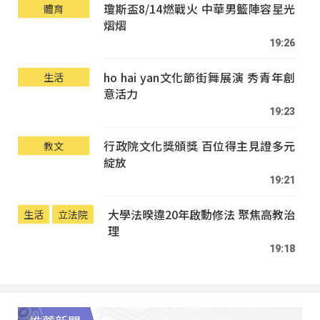
瓊斯盃8/14燃戰火 中華男籃陣容星光
體育
熠熠
19:26
ho hai yan文化節街舞展演 秀青年創
生活
意活力
19:23
行政院文化獎頒獎 百位得主見證多元
教文
綻放
19:21
大學法暌違20年啟動修法 聚焦高教治
生活
立法院
理
19:18