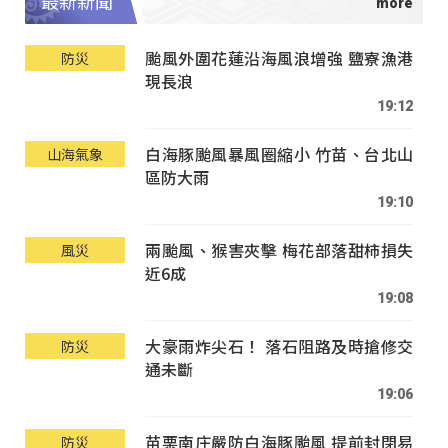
最新新聞
颱風外圍花蓮沿海風浪增強 鹽寮漁港
防災
現長浪
19:12
白海豚颱風暴風圈縮小 竹苗、台北山
山海氣象
區防大雨
19:10
兩颱風、猴害夾擊 梅花部落甜柿損失
風災
近6成
19:08
大豪雨炸尖石！ 落石阻路及時搶修交
防災
通未斷
19:06
苗栗南庄嚴防白海豚颱風 提前封閉易
防災