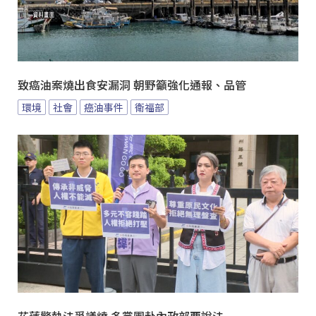
致癌油案燒出食安漏洞 朝野籲強化通報、品管
環境
社會
癌油事件
衛福部