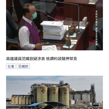
高雄議員范織欽疑涉貪 檢調約談聲押禁見
社會
范織欽