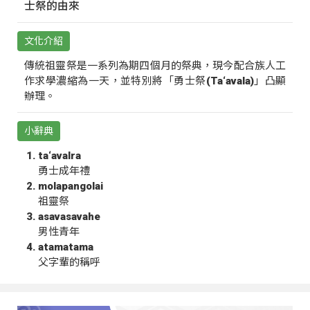
士祭的由來
文化介紹
傳統祖靈祭是一系列為期四個月的祭典，現今配合族人工
作求學濃縮為一天，並特別將「勇士祭(Ta‘avala)」凸顯
辦理。
小辭典
ta‘avalra
勇士成年禮
molapangolai
祖靈祭
asavasavahe
男性青年
atamatama
父字輩的稱呼