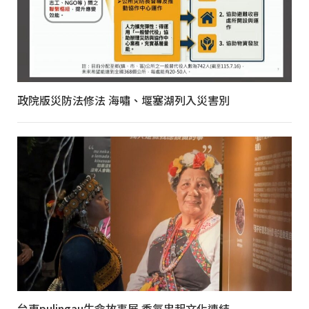
政院版災防法修法 海嘯、堰塞湖列入災害別
台東pulingau生命故事展 香氛串起文化連結