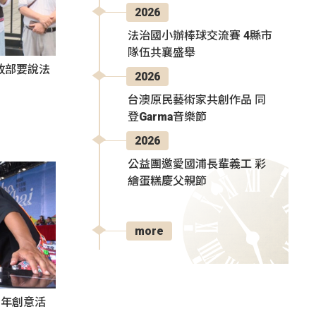
2026
法治國小辦棒球交流賽 4縣市
隊伍共襄盛舉
政部要說法
2026
台澳原民藝術家共創作品 同
登Garma音樂節
2026
公益團邀愛國浦長輩義工 彩
繪蛋糕慶父親節
more
秀青年創意活