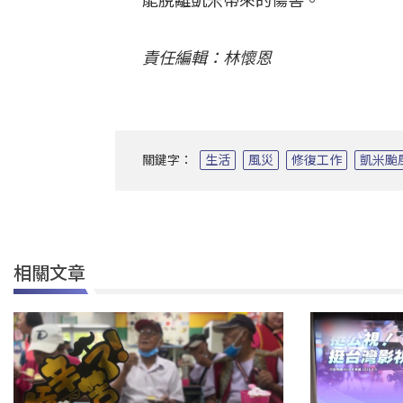
能脫離凱米帶來的傷害。
責任編輯：林懷恩
關鍵字：
生活
風災
修復工作
凱米颱
相關文章