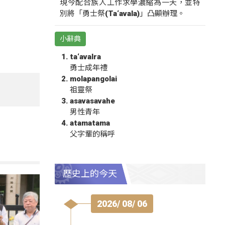
現今配合族人工作求學濃縮為一天，並特
別將「勇士祭(Ta‘avala)」凸顯辦理。
小辭典
ta‘avalra
勇士成年禮
molapangolai
祖靈祭
asavasavahe
男性青年
atamatama
父字輩的稱呼
歷史上的今天
2026/ 08/ 06