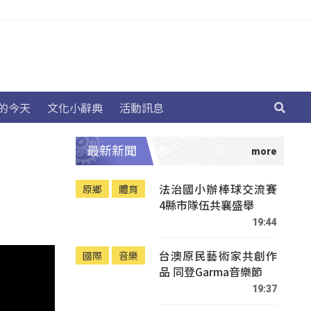
的今天
文化小辭典
活動訊息
最新新聞
法治國小辦棒球交流賽
原鄉
體育
4縣市隊伍共襄盛舉
19:44
台澳原民藝術家共創作
國際
音樂
品 同登Garma音樂節
19:37