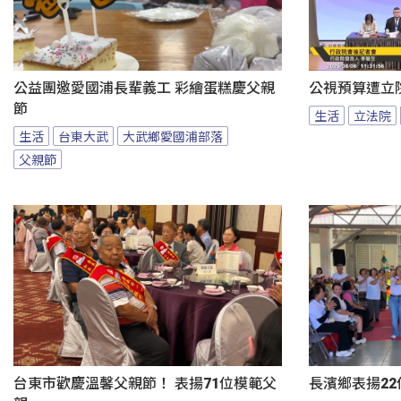
公益團邀愛國浦長輩義工 彩繪蛋糕慶父親
公視預算遭立
節
生活
立法院
生活
台東大武
大武鄉愛國浦部落
父親節
台東市歡慶溫馨父親節！ 表揚71位模範父
長濱鄉表揚22