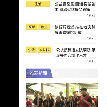
公益團邀愛國浦長輩義
生活
工 彩繪蛋糕慶父親節
19:28
族語認證首推在地測驗
原鄉
教文
屏東舉辦說明會
19:20
公視預算遭立院腰斬 恐
生活
立法院
流失內容創作人才
19:15
推薦新聞