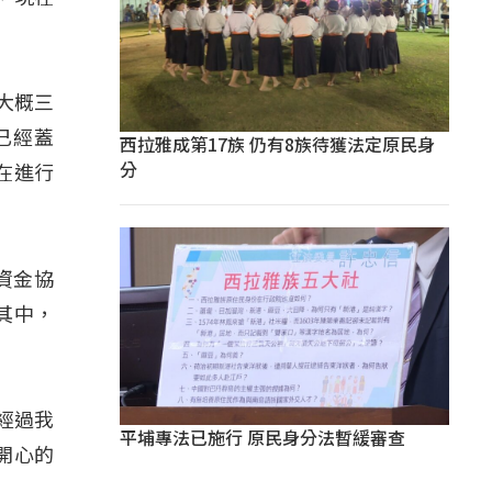
大概三
已經蓋
西拉雅成第17族 仍有8族待獲法定原民身
分
在進行
資金協
其中，
經過我
平埔專法已施行 原民身分法暫緩審查
開心的