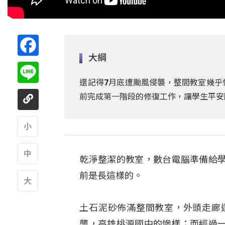
Facebook
大綱
Line
還記得7月底遭颱風侵襲，整間教室幾乎
前完成第一階段的修復工作，讓學生平安
A
乾淨整潔的教室，數台電腦準備給
A
前是長這樣的。
A
土石泥砂佈滿整間教室，外頭走廊
襲，高雄桃源國中的慘樣；而經過