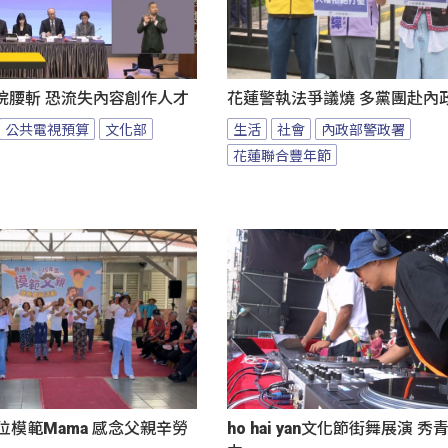
院腰斬 恐流失內容創作人才
花蓮警執法爭議燒 多黨團赴內
公共電視預算
文化部
生活
社會
內政部警政署
花蓮聯合豐年節
位模範Mama 感念父親辛勞
ho hai yan文化節街舞展演 