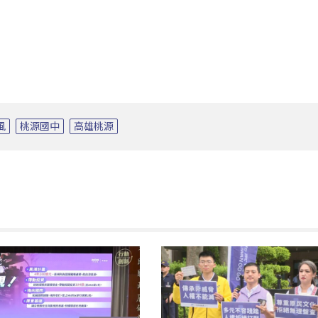
風
桃源國中
高雄桃源