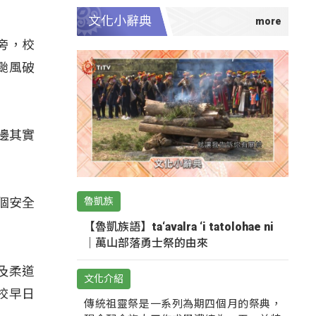
文化小辭典
旁，校
颱風破
邊其實
魯凱族
個安全
【魯凱族語】ta‘avalra ‘i tatolohae ni
｜萬山部落勇士祭的由來
及柔道
文化介紹
校早日
傳統祖靈祭是一系列為期四個月的祭典，