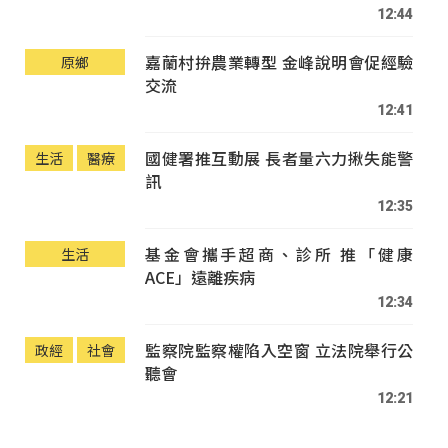
12:44
嘉蘭村拚農業轉型 金峰說明會促經驗
原鄉
交流
12:41
國健署推互動展 長者量六力揪失能警
生活
醫療
訊
12:35
基金會攜手超商、診所 推「健康
生活
ACE」遠離疾病
12:34
監察院監察權陷入空窗 立法院舉行公
政經
社會
聽會
12:21