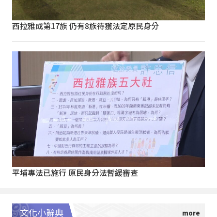
西拉雅成第17族 仍有8族待獲法定原民身分
平埔專法已施行 原民身分法暫緩審查
文化小辭典