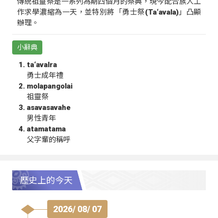
傳統祖靈祭是一系列為期四個月的祭典，現今配合族人工
作求學濃縮為一天，並特別將「勇士祭(Ta‘avala)」凸顯
辦理。
小辭典
ta‘avalra
勇士成年禮
molapangolai
祖靈祭
asavasavahe
男性青年
atamatama
父字輩的稱呼
歷史上的今天
2026/ 08/ 07