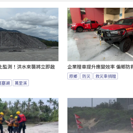
化監測！洪水來襲將立即啟
企業贈車提升應變效率 偏鄉防
原鄉
防災
救災車捐贈
堰塞湖
萬里溪