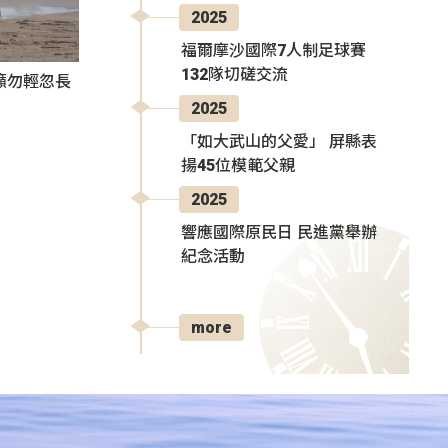
2025
福爾摩沙國際7人制足球賽
132隊切磋交流
籲勿輕忽長
2025
「如大武山的父愛」 屏縣表
揚45位模範父親
2025
響應國際原民日 民進黨舉辦
紀念活動
more