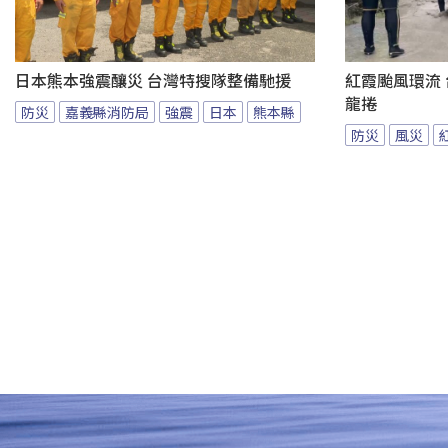
日本熊本強震釀災 台灣特搜隊整備馳援
紅霞颱風環流
龍捲
防災
嘉義縣消防局
強震
日本
熊本縣
防災
風災