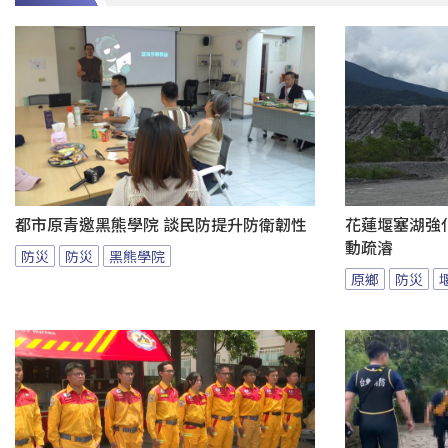
都市原青邀黑熊學院 談民防提升防衛韌性
花蓮堰塞湖強
動疏濬
防災
防災
黑熊學院
原鄉
防災