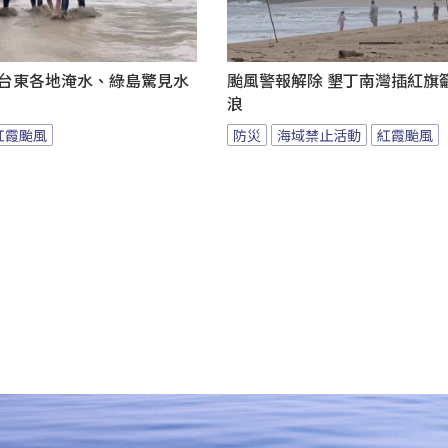
 台東各地淹水、綠島驚見水
颱風警報解除 墾丁南灣插紅旗
浪
紅霞颱風
防災
海域禁止活動
紅霞颱風