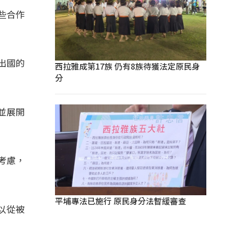
些合作
出國的
西拉雅成第17族 仍有8族待獲法定原民身
分
並展開
考慮，
平埔專法已施行 原民身分法暫緩審查
以從被