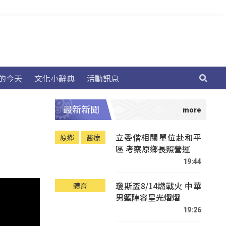
的今天
文化小辭典
活動訊息
最新新聞
立委偕相關單位赴和平
原鄉
醫療
區 考察原鄉長照營運
19:44
瓊斯盃8/14燃戰火 中華
體育
男籃陣容星光熠熠
19:26