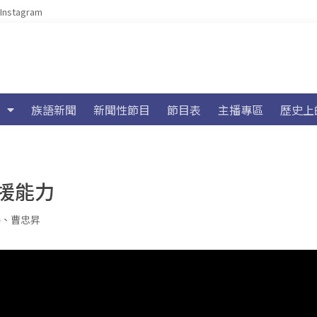
Instagram
族語新聞
新聞性節目
節目表
主播專區
歷史上
援能力
)
、
曹忠昇