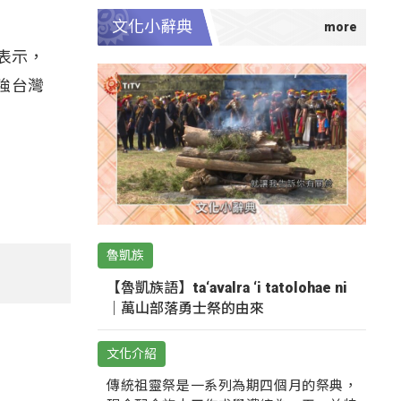
文化小辭典
表示，
強台灣
魯凱族
【魯凱族語】ta‘avalra ‘i tatolohae ni
｜萬山部落勇士祭的由來
文化介紹
傳統祖靈祭是一系列為期四個月的祭典，