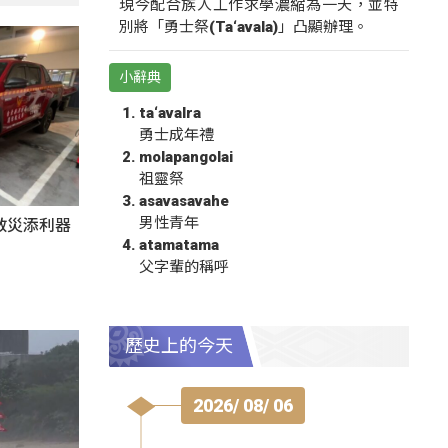
現今配合族人工作求學濃縮為一天，並特
別將「勇士祭(Ta‘avala)」凸顯辦理。
小辭典
ta‘avalra
勇士成年禮
molapangolai
祖靈祭
asavasavahe
男性青年
救災添利器
atamatama
父字輩的稱呼
歷史上的今天
2026/ 08/ 06