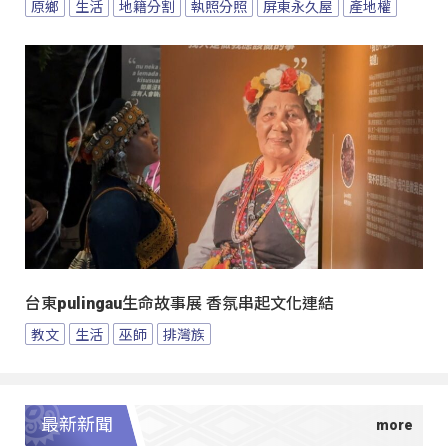
原鄉
生活
地籍分割
執照分照
屏東永久屋
產地權
台東pulingau生命故事展 香氛串起文化連結
教文
生活
巫師
排灣族
最新新聞