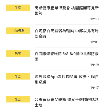
高齡健康產業博覽會 桃園館開幕見新
生活
趨勢
12:13
白海豚白天減弱為輕颱 中部以北有局
山海氣象
部豪雨
12:01
白海豚海警維持 8/8-8/9晨中北部防豪
防災
雨
19:19
海外網購App為民間營運 收費、個資
生活
引疑慮
19:17
台東窯藝慶父親節 邀父子做陶碗感念
生活
土地