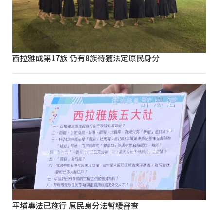
西拉雅成第17族 仍有8族待獲法定原民身分
平埔專法已施行 原民身分法暫緩審查