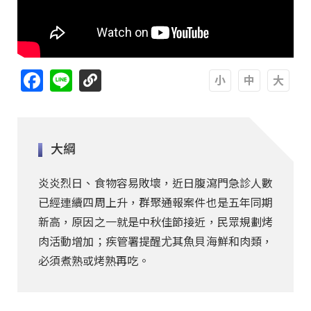
Facebook
Line
A
A
A
大綱
炎炎烈日、食物容易敗壞，近日腹瀉門急診人數
已經連續四周上升，群聚通報案件也是五年同期
新高，原因之一就是中秋佳節接近，民眾規劃烤
肉活動增加；疾管署提醒尤其魚貝海鮮和肉類，
必須煮熟或烤熟再吃。