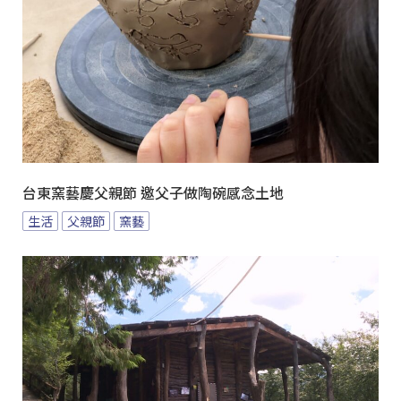
台東窯藝慶父親節 邀父子做陶碗感念土地
生活
父親節
窯藝