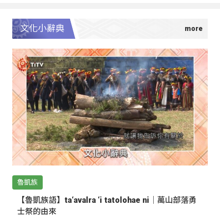
文化小辭典
魯凱族
【魯凱族語】ta‘avalra ‘i tatolohae ni｜萬山部落勇
士祭的由來