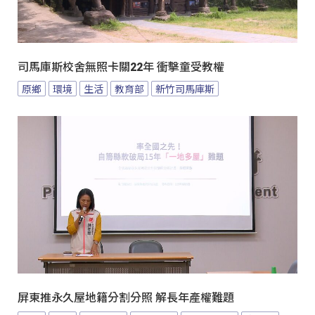
司馬庫斯校舍無照卡關22年 衝擊童受教權
原鄉
環境
生活
教育部
新竹司馬庫斯
屏東推永久屋地籍分割分照 解長年產權難題