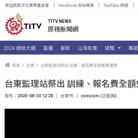
原住民族文化事業基金會
Facebook 粉絲專頁
YouTube 頻道
TITV NEWS
原視新聞網
2024 總統大選
直播
最新
山海氣象
總覽
專題
首頁
交通
台東監理站祭出 訓練、報名費全額免費優惠
台東監理站祭出 訓練、報名費全額
發布：2024-08-30 12:28
台東市
zemzem (古聖典)