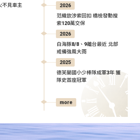
火不見車主
2026
范織欽涉索回扣 橋檢發動搜
索120萬交保
2026
白海豚8/8、9離台最近 北部
戒備強風大雨
2025
德芙蘭國小少棒隊成軍3年 獲
隊史首座冠軍
more