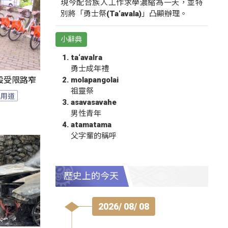
現今配合族人工作求學濃縮為一天，並特
別將「勇士祭(Ta‘avala)」凸顯辦理。
小辭典
ta‘avalra
勇士成年禮
molapangolai
設受限路窄
祖靈祭
專用道
asavasavahe
男性青年
atamatama
父字輩的稱呼
歷史上的今天
2026/ 08/ 08