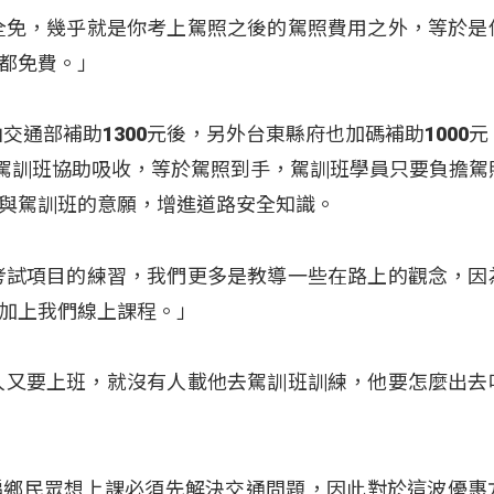
全免，幾乎就是你考上駕照之後的駕照費用之外，等於是
都免費。」
交通部補助1300元後，另外台東縣府也加碼補助1000
調駕訓班協助吸收，等於駕照到手，駕訓班學員只要負擔駕
與駕訓班的意願，增進道路安全知識。
考試項目的練習，我們更多是教導一些在路上的觀念，因
加上我們線上課程。」
他家人又要上班，就沒有人載他去駕訓班訓練，他要怎麼出去
偏鄉民眾想上課必須先解決交通問題，因此對於這波優惠