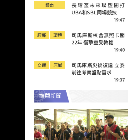
長耀盃未來聯盟開打
體育
UBA和SBL同場競技
19:47
司馬庫斯校舍無照卡關
原鄉
環境
22年 衝擊童受教權
19:40
司馬庫斯災後復建 立委
交通
原鄉
前往考察盤點需求
19:37
推薦新聞