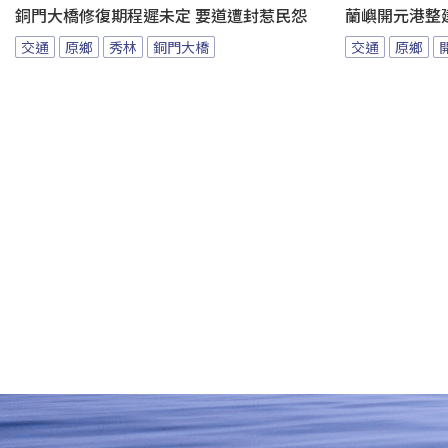
銅門大橋修復期程遲未定 要道遭封惹民怨
蘭嶼開元港整
交通
原鄉
秀林
銅門大橋
交通
原鄉