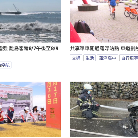
強 離島客輪8/7午後至8/9
共享單車開通羅浮站點 車道劃
交通
生活
羅浮高中
自行車
輪停航