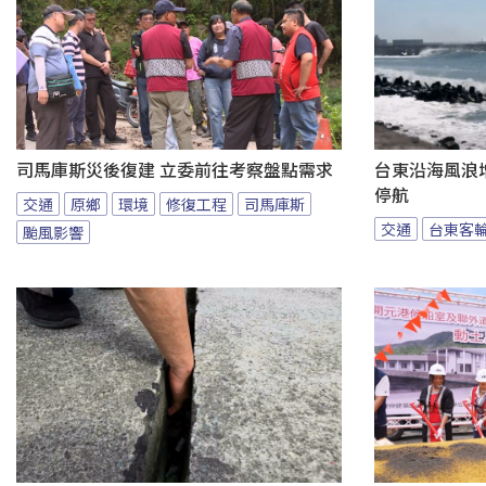
司馬庫斯災後復建 立委前往考察盤點需求
台東沿海風浪增
停航
交通
原鄉
環境
修復工程
司馬庫斯
交通
台東客
颱風影響