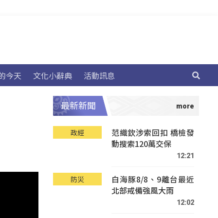
的今天
文化小辭典
活動訊息
最新新聞
范織欽涉索回扣 橋檢發
政經
動搜索120萬交保
12:21
白海豚8/8、9離台最近
防災
北部戒備強風大雨
12:02