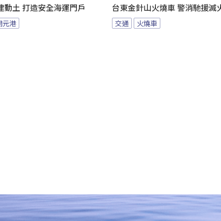
建動土 打造安全海運門戶
台東金針山火燒車 警消馳援滅
開元港
交通
火燒車