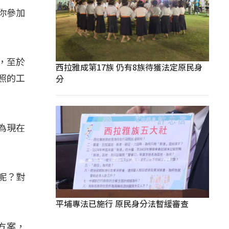
你參加
元，至於
西拉雅成第17族 仍有8族待獲法定原民身
分
照的工
為現在
呢？對
平埔專法已施行 原民身分法暫緩審查
方案，