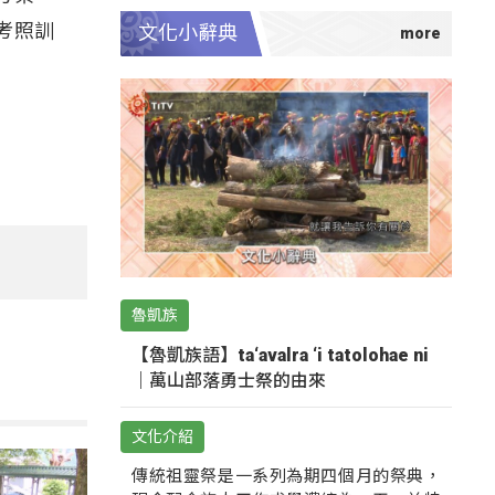
考照訓
文化小辭典
魯凱族
【魯凱族語】ta‘avalra ‘i tatolohae ni
｜萬山部落勇士祭的由來
文化介紹
傳統祖靈祭是一系列為期四個月的祭典，