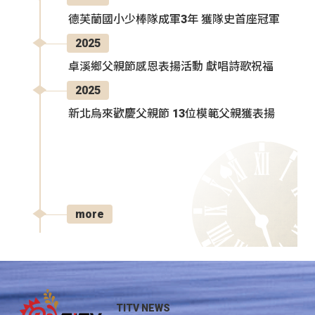
德芙蘭國小少棒隊成軍3年 獲隊史首座冠軍
2025
卓溪鄉父親節感恩表揚活動 獻唱詩歌祝福
2025
新北烏來歡慶父親節 13位模範父親獲表揚
more
TITV NEWS