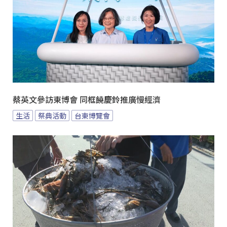
蔡英文參訪東博會 同框饒慶鈴推廣慢經濟
生活
祭典活動
台東博覽會