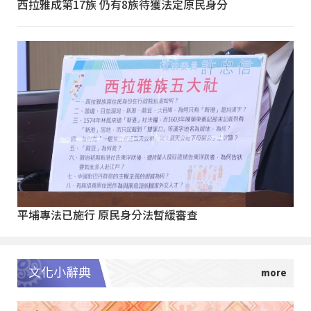
西拉雅成第17族 仍有8族待獲法定原民身分
平埔專法已施行 原民身分法暫緩審查
文化小辭典