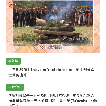
魯凱族
【魯凱族語】ta‘avalra ‘i tatolohae ni｜萬山部落勇
士祭的由來
文化介紹
傳統祖靈祭是一系列為期四個月的祭典，現今配合族人工
作求學濃縮為一天，並特別將「勇士祭(Ta‘avala)」凸顯