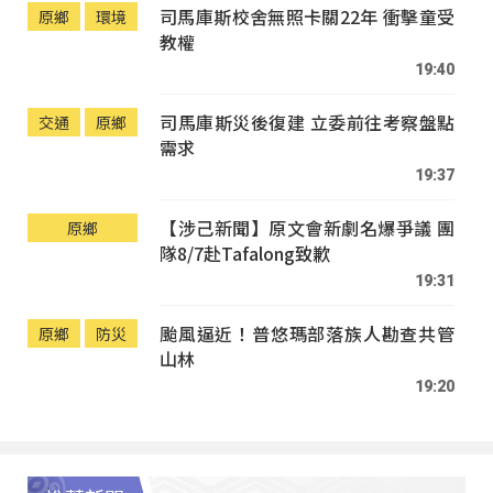
司馬庫斯校舍無照卡關22年 衝擊童受
原鄉
環境
教權
19:40
司馬庫斯災後復建 立委前往考察盤點
交通
原鄉
需求
19:37
【涉己新聞】原文會新劇名爆爭議 團
原鄉
隊8/7赴Tafalong致歉
19:31
颱風逼近！普悠瑪部落族人勘查共管
原鄉
防災
山林
19:20