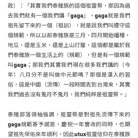
政）：「其實我們泰雅族的這個祖靈祭，那因為過
去我們就有一個我們講『gaga』，gaga就是我們
祖先留下來的一個（祖訓），就是說我們叫遵守這
個規範，所以以前泰雅族是三月、四月開始播種，
地瓜、還是玉米、還是上山打獵，這個都是屬於我
們泰雅族一個生活上的（規範），但是有一個規範
叫gaga；那我們其實我們現在很多我們講的（今
年）八月分不是叫做中元節嗎？那個是漢人的習
俗，這是中國（流傳）一段時間丟到台灣來，其實
我們過去沒有鬼月不鬼月，我們純粹是祖靈祭。」
泰雅部落領袖強調，祖靈祭是對祖先流傳下來的
gaga規範寄予感恩，慶祝一年豐收的同時，也期
望祖先保佑來年順利，因此utux祖靈信仰在泰雅族