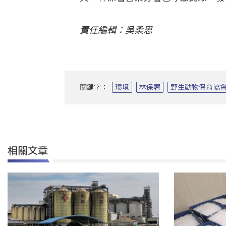
責任編輯：吳柔思
關鍵字：
環境
林保署
野生動物保育協
相關文章