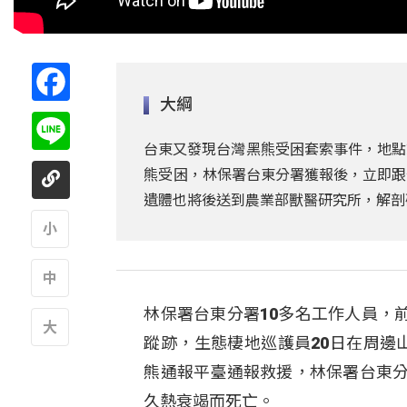
Facebook
大綱
Line
台東又發現台灣黑熊受困套索事件，地點
熊受困，林保署台東分署獲報後，立即跟
遺體也將後送到農業部獸醫研究所，解剖
A
林保署台東分署10多名工作人員，
A
蹤跡，生態棲地巡護員20日在周邊
A
熊通報平臺通報救援，林保署台東分
久熱衰竭而死亡。