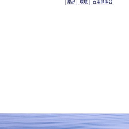
原鄉
環境
台東蝴蝶谷