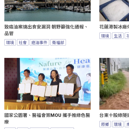
致癌油案燒出食安漏洞 朝野籲強化通報、
花蓮港製冰廠
品管
環境
生活
環境
社會
癌油事件
衛福部
國家公園署、醫福會簽MOU 攜手推綠色醫
台東十股綠隧
療
原鄉
環境