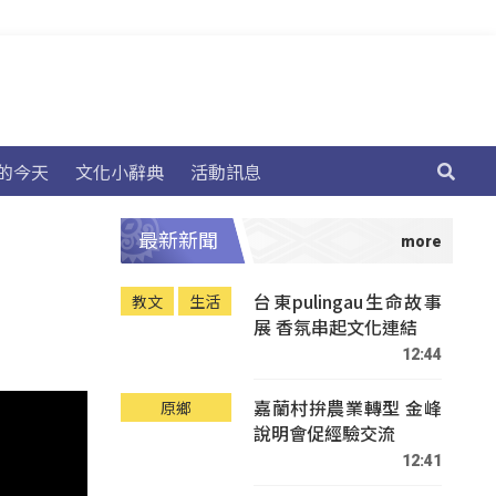
的今天
文化小辭典
活動訊息
最新新聞
台東pulingau生命故事
教文
生活
展 香氛串起文化連結
12:44
嘉蘭村拚農業轉型 金峰
原鄉
說明會促經驗交流
12:41