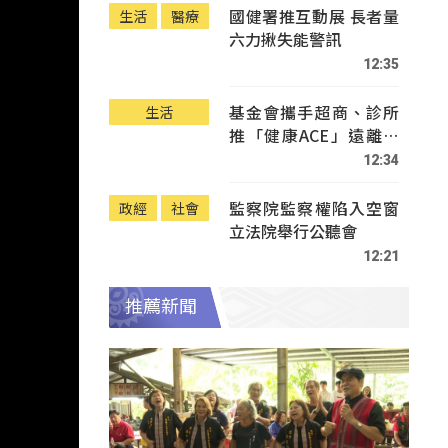
國健署推互動展 長者量
生活
醫療
六力揪失能警訊
12:35
基金會攜手超商、診所
生活
推「健康ACE」遠離疾
病
12:34
監察院監察權陷入空窗
政經
社會
立法院舉行公聽會
12:21
推薦新聞