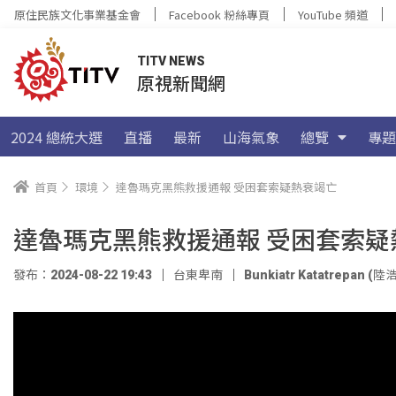
原住民族文化事業基金會
Facebook 粉絲專頁
YouTube 頻道
TITV NEWS
原視新聞網
2024 總統大選
直播
最新
山海氣象
總覽
專題
首頁
環境
達魯瑪克黑熊救援通報 受困套索疑熱衰竭亡
達魯瑪克黑熊救援通報 受困套索疑
發布：2024-08-22 19:43
台東卑南
Bunkiatr Katatrepan (陸