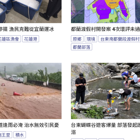
停擺 漁民克難從宜蘭運冰
都蘭渡假村開發案 4次環評未
花蓮區漁會
花蓮港
原鄉
環境
台東南都蘭段渡假村
都蘭部落
道逢雨必淹 治水無效引民憂
台東蝴蝶谷遊客爆量 部落發起
溺
南王里
積水