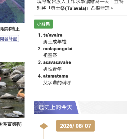
現今配合族人工作求學濃縮為一天，並特
別將「勇士祭(Ta‘avala)」凸顯辦理。
小辭典
過限期補正
ta‘avalra
開發計畫
勇士成年禮
molapangolai
祖靈祭
asavasavahe
男性青年
atamatama
父字輩的稱呼
歷史上的今天
護溪宣導防
2026/ 08/ 07