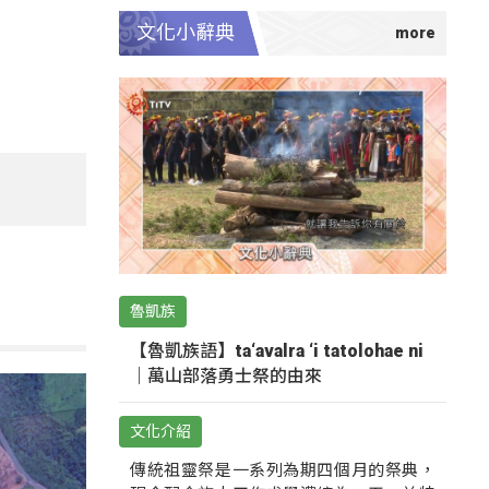
文化小辭典
魯凱族
【魯凱族語】ta‘avalra ‘i tatolohae ni
｜萬山部落勇士祭的由來
文化介紹
傳統祖靈祭是一系列為期四個月的祭典，