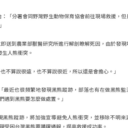
怡：「分署會同野灣野生動物保育協會前往現場救援，但
」
立即送到農業部獸醫研究所進行解剖瞭解死因，由於發現
發生人熊衝突。
子也不算說很遠，也不算說很近，所以還是會擔心。」
：「最近也很頻繁地發現黑熊蹤跡，部落也有在做黑熊監
們遇到黑熊要怎麼做處置。」
現黑熊蹤跡，將加強宣導避免人熊衝突，並移除不明來
現受困台灣黑熊要踴躍通報，提高救援成功率。