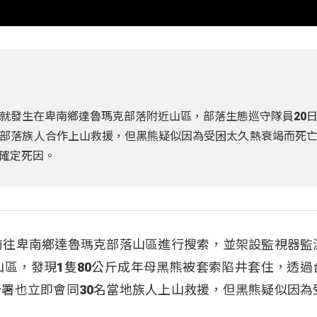
就發生在卑南鄉達魯瑪克部落附近山區，部落生態巡守隊員20
部落族人合作上山救援，但黑熊疑似因為受困太久熱衰竭而死
確定死因。
前往卑南鄉達魯瑪克部落山區進行搜索，並架設監視器監
山區，發現1隻80公斤成年母黑熊被套索陷井套住，透過
署也立即會同30名當地族人上山救援，但黑熊疑似因為