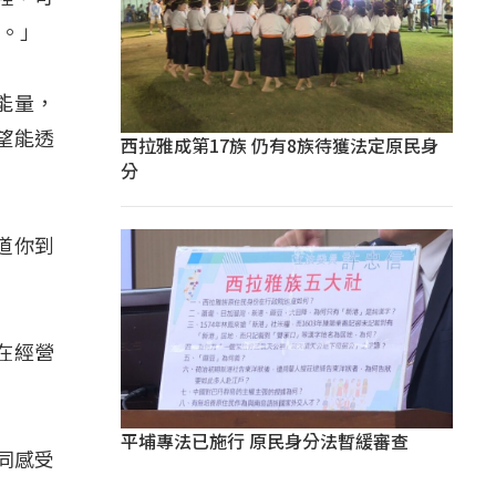
食。」
能量，
望能透
西拉雅成第17族 仍有8族待獲法定原民身
分
道你到
常在經營
平埔專法已施行 原民身分法暫緩審查
一同感受