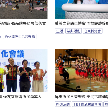
樂節 45品牌集結展部落文
蔡英文參訪東博會 同框饒慶鈴
生活
祭典活動
台東博覽會
動
秀林海洋生活音樂節
議 侯友宜親聘原民領導人
屏東原民日音樂會 泰武古謠傳
祭典活動
TBT泰武古謠傳唱