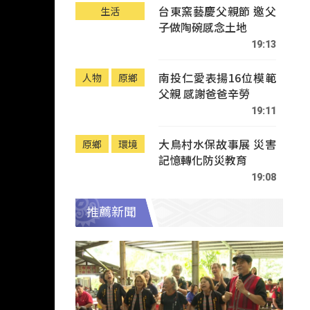
台東窯藝慶父親節 邀父
生活
子做陶碗感念土地
19:13
南投仁愛表揚16位模範
人物
原鄉
父親 感謝爸爸辛勞
19:11
大鳥村水保故事展 災害
原鄉
環境
記憶轉化防災教育
19:08
推薦新聞