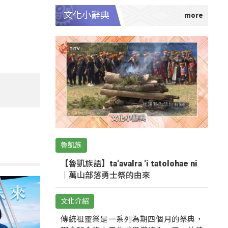
文化小辭典
魯凱族
【魯凱族語】ta‘avalra ‘i tatolohae ni
｜萬山部落勇士祭的由來
文化介紹
傳統祖靈祭是一系列為期四個月的祭典，