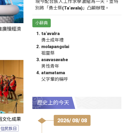
現今配合族人工作求學濃縮為一天，並特
別將「勇士祭(Ta‘avala)」凸顯辦理。
小辭典
推廣慢經濟
ta‘avalra
勇士成年禮
molapangolai
祖靈祭
asavasavahe
男性青年
atamatama
父字輩的稱呼
歷史上的今天
唱文化成果
2026/ 08/ 08
原住民族日