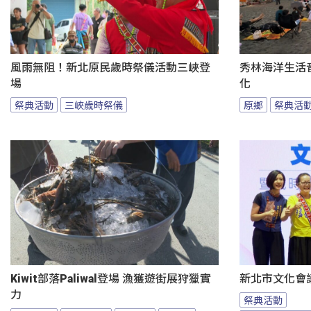
風雨無阻！新北原民歲時祭儀活動三峽登
秀林海洋生活音
場
化
祭典活動
三峽歲時祭儀
原鄉
祭典活
Kiwit部落Paliwal登場 漁獲遊街展狩獵實
新北市文化會
力
祭典活動