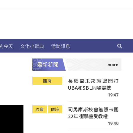
的今天
文化小辭典
活動訊息
最新新聞
長耀盃未來聯盟開打
體育
UBA和SBL同場競技
19:47
司馬庫斯校舍無照卡關
原鄉
環境
22年 衝擊童受教權
19:40