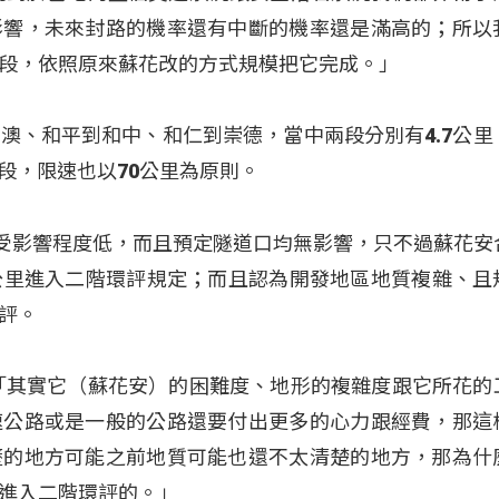
影響，未來封路的機率還有中斷的機率還是滿高的；所以
段，依照原來蘇花改的方式規模把它完成。」
澳、和平到和中、和仁到崇德，當中兩段分別有4.7公里
路段，限速也以70公里為原則。
段受影響程度低，而且預定隧道口均無影響，只不過蘇花安
30公里進入二階環評規定；而且認為開發地區地質複雜、且
評。
「其實它（蘇花安）的困難度、地形的複雜度跟它所花的
速公路或是一般的公路還要付出更多的心力跟經費，那這
歷的地方可能之前地質可能也還不太清楚的地方，那為什
進入二階環評的。」