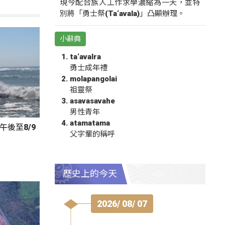
現今配合族人工作求學濃縮為一天，並特
別將「勇士祭(Ta‘avala)」凸顯辦理。
小辭典
ta‘avalra
勇士成年禮
molapangolai
祖靈祭
asavasavahe
男性青年
atamatama
午後至8/9
父字輩的稱呼
歷史上的今天
2026/ 08/ 07