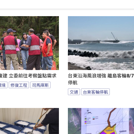
復建 立委前往考察盤點需求
台東沿海風浪增強 離島客輪8/7
停航
環境
修復工程
司馬庫斯
交通
台東客輪停航