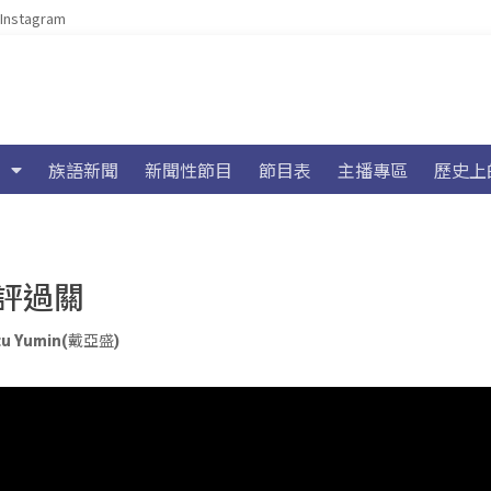
Instagram
族語新聞
新聞性節目
節目表
主播專區
歷史上
評過關
tu Yumin(戴亞盛)