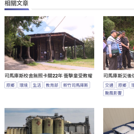
相關文章
司馬庫斯校舍無照卡關22年 衝擊童受教權
司馬庫斯災後
原鄉
環境
生活
教育部
新竹司馬庫斯
交通
原鄉
颱風影響