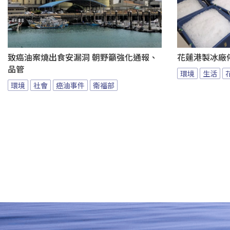
致癌油案燒出食安漏洞 朝野籲強化通報、
花蓮港製冰廠
品管
環境
生活
環境
社會
癌油事件
衛福部