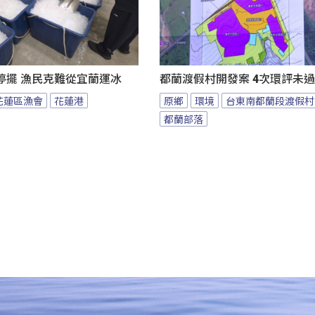
停擺 漁民克難從宜蘭運冰
都蘭渡假村開發案 4次環評未
花蓮區漁會
花蓮港
原鄉
環境
台東南都蘭段渡假村
都蘭部落