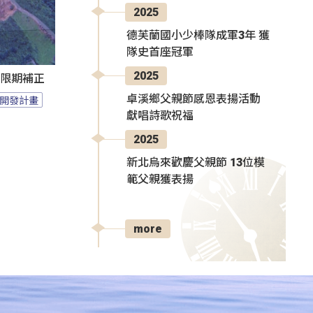
2025
德芙蘭國小少棒隊成軍3年 獲
隊史首座冠軍
2025
過限期補正
卓溪鄉父親節感恩表揚活動
開發計畫
獻唱詩歌祝福
2025
新北烏來歡慶父親節 13位模
範父親獲表揚
more