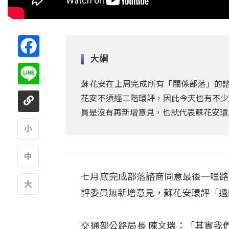
Facebook
大綱
Line
蘇花安在上周完成所有「關係部落」的諮
花安不須經二階環評，因此今天也有不少
員是沒有再新增意見，也就代表蘇花安環
A
七月底完成部落諮商同意最後一哩路
A
評委員無新增意見，蘇花安環評「過
A
交通部公路局長 陳文瑞：「其實我