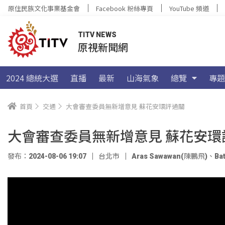
原住民族文化事業基金會
Facebook 粉絲專頁
YouTube 頻道
TITV NEWS
原視新聞網
2024 總統大選
直播
最新
山海氣象
總覽
專題
首頁
交通
大會審查委員無新增意見 蘇花安環評過關
大會審查委員無新增意見 蘇花安環
發布：2024-08-06 19:07
台北市
Aras Sawawan(陳鵬飛)
、
Ba