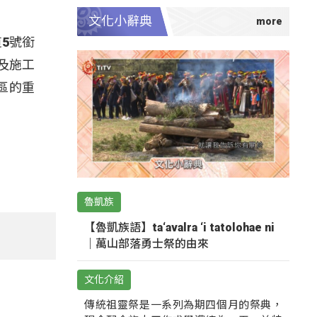
文化小辭典
5號銜
及施工
區的重
魯凱族
【魯凱族語】ta‘avalra ‘i tatolohae ni
｜萬山部落勇士祭的由來
文化介紹
傳統祖靈祭是一系列為期四個月的祭典，