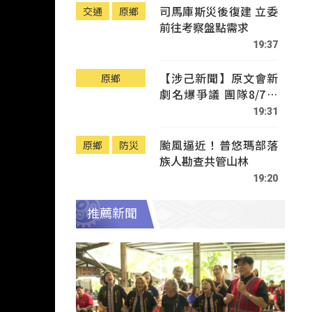
司馬庫斯災後復建 立委
交通
原鄉
前往考察盤點需求
19:37
【涉己新聞】原文會新
原鄉
劇名爆爭議 團隊8/7赴
Tafalong致歉
19:31
颱風逼近！普悠瑪部落
原鄉
防災
族人勘查共管山林
19:20
推薦新聞