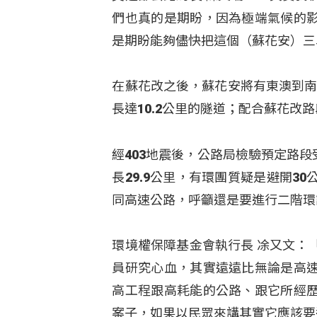
們也真的是期盼，因為極端氣候的
是期盼能夠儘快把這個（蘇花安）三
在蘇花改之後，蘇花安將有東澳到南
長達10.2公里的隧道；配合蘇花改
經403地震後，公路局檢驗預定路
長29.9公里，有環團質疑是避開
同高速公路，呼籲還是要進行二階環
環境權保障基金會執行長 凃又文：
員研究心血，其實遠遠比無論是高
高工程跟高耗能的公路、跟它所經
案子，如果以民眾來講其實它應該要