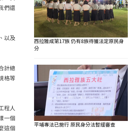
我們還
、以及
西拉雅成第17族 仍有8族待獲法定原民身
分
合計總
規格等
工程人
樣一個
平埔專法已施行 原民身分法暫緩審查
麼這個