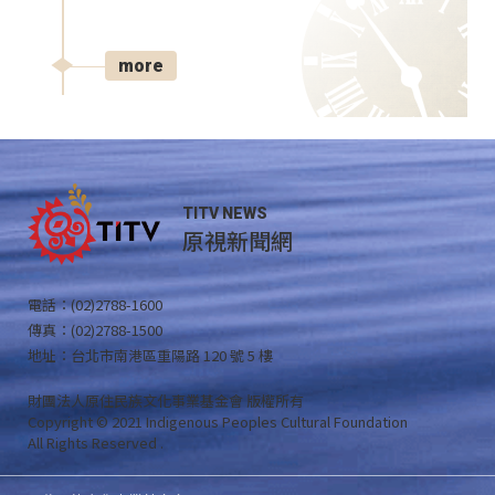
more
TITV NEWS
原視新聞網
電話：(02)2788-1600
傳真：(02)2788-1500
地址：台北市南港區重陽路 120 號 5 樓
財團法人原住民族文化事業基金會 版權所有
Copyright © 2021 Indigenous Peoples Cultural Foundation
All Rights Reserved .