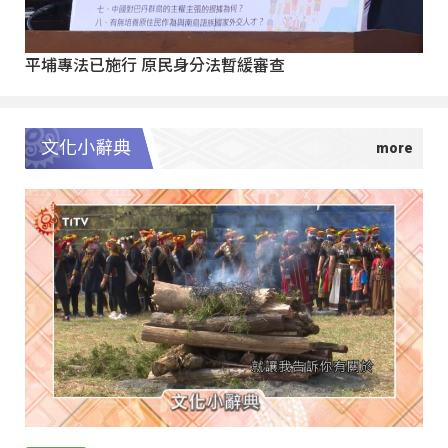
平埔專法已施行 原民身分法暫緩審查
文化小辭典