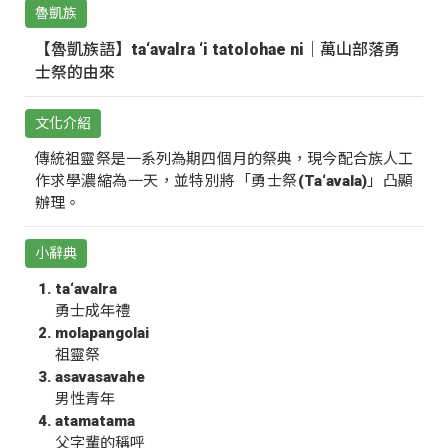
魯凱族
【魯凱族語】ta‘avalra ‘i tatolohae ni｜萬山部落勇
士祭的由來
文化介紹
傳統祖靈祭是一系列為期四個月的祭典，現今配合族人工
作求學濃縮為一天，並特別將「勇士祭(Ta‘avala)」凸顯
辦理。
小辭典
ta‘avalra
勇士成年禮
molapangolai
祖靈祭
asavasavahe
男性青年
atamatama
父字輩的稱呼