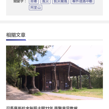
關鍵字：
原鄉
風災
凱米颱風
聯外道路中斷
阿里山
相關文章
司馬庫斯校舍無照卡關22年 衝擊童受教權