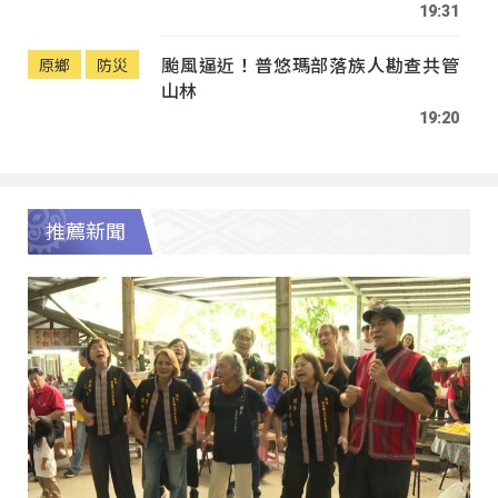
19:31
颱風逼近！普悠瑪部落族人勘查共管
原鄉
防災
山林
19:20
推薦新聞