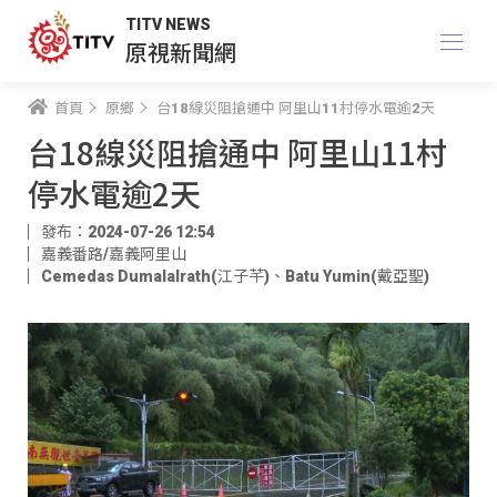
TITV NEWS
原視新聞網
首頁
原鄉
台18線災阻搶通中 阿里山11村停水電逾2天
台18線災阻搶通中 阿里山11村
停水電逾2天
發布：2024-07-26 12:54
嘉義番路/嘉義阿里山
Cemedas Dumalalrath(江子芊)
、
Batu Yumin(戴亞聖)