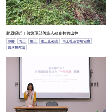
颱風逼近！普悠瑪部落族人勘查共管山林
原鄉
防災
風災
南王山勘查
南王社區發展協會
普悠瑪部落