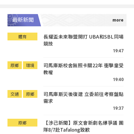
最新新聞
長耀盃未來聯盟開打 UBA和SBL同場
體育
競技
19:47
司馬庫斯校舍無照卡關22年 衝擊童受
原鄉
環境
教權
19:40
司馬庫斯災後復建 立委前往考察盤點
交通
原鄉
需求
19:37
【涉己新聞】原文會新劇名爆爭議 團
原鄉
隊8/7赴Tafalong致歉