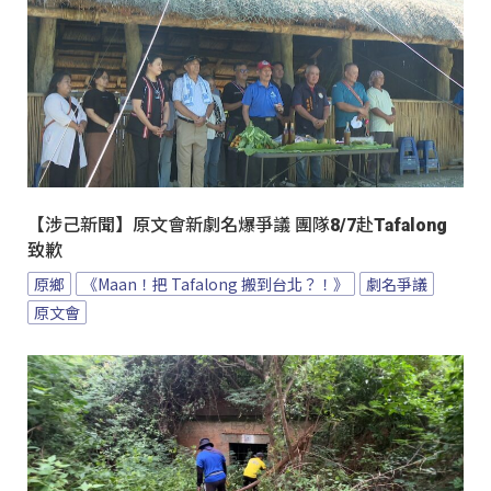
【涉己新聞】原文會新劇名爆爭議 團隊8/7赴Tafalong
致歉
原鄉
《Maan！把 Tafalong 搬到台北？！》
劇名爭議
原文會