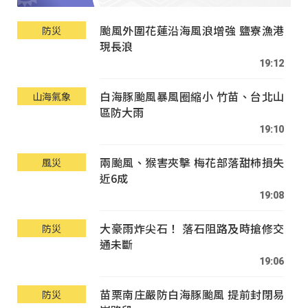
颱風外圍花蓮沿海風浪增強 鹽寮漁港
防災
現長浪
19:12
白海豚颱風暴風圈縮小 竹苗、台北山
山海氣象
區防大雨
19:10
兩颱風、猴害夾擊 梅花部落甜柿損失
風災
近6成
19:08
大豪雨炸尖石！ 落石阻路及時搶修交
防災
通未斷
19:06
苗栗南庄嚴防白海豚颱風 提前封閉易
防災