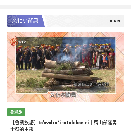
文化小辭典
魯凱族
【魯凱族語】ta‘avalra ‘i tatolohae ni｜萬山部落勇
士祭的由來