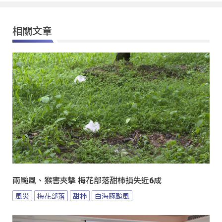
相關文章
兩颱風、猴害夾擊 梅花部落甜柿損失近6成
風災
梅花部落
甜柿
白海豚颱風