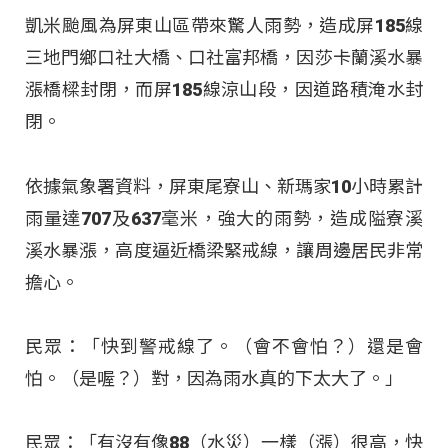
凱米颱風為屏東山區帶來驚人雨勢，造成屏185線
三地門鄉口社大橋、口社富邦橋，因莎卡蘭溪水暴
漲橋樑封閉，而屏185線涼山段，因道路積淹水封
閉。
依據氣象署資料，屏東尾寮山、新瑪家10小時累計
雨量達707及637毫米，強大的雨勢，造成隘寮溪
溪水暴漲，高度逼近橋梁緊戒線，讓周邊居民非常
擔心。
民眾：「快到警戒線了。（會不會怕？）還是會
怕。（是喔？）對，因為雨水真的下太大了。」
民眾：「有沒有像88（水災）一樣（漲）很高，快