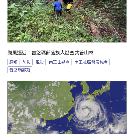
颱風逼近！普悠瑪部落族人勘查共管山林
原鄉
防災
風災
南王山勘查
南王社區發展協會
普悠瑪部落