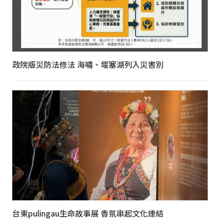
政院版災防法修法 海嘯、堰塞湖列入災害別
台東pulingau生命故事展 香氛串起文化連結