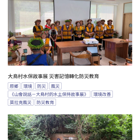
大鳥村水保故事展 災害記憶轉化防災教育
原鄉
環境
防災
風災
《山會說話－大鳥村的水土保持故事展》
環境改善
莫拉克風災
防災教育