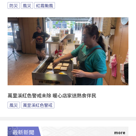
防災
風災
紅霞颱風
萬里溪紅色警戒未除 暖心店家送熱食伴民
風災
萬里溪紅色警戒
最新新聞