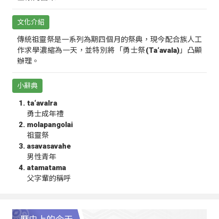
文化介紹
傳統祖靈祭是一系列為期四個月的祭典，現今配合族人工
作求學濃縮為一天，並特別將「勇士祭(Ta‘avala)」凸顯
辦理。
小辭典
ta‘avalra
勇士成年禮
molapangolai
祖靈祭
asavasavahe
男性青年
atamatama
父字輩的稱呼