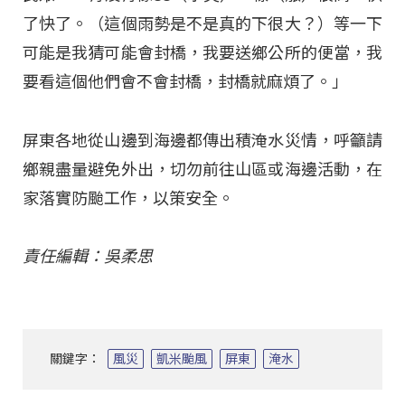
了快了。（這個雨勢是不是真的下很大？）等一下
可能是我猜可能會封橋，我要送鄉公所的便當，我
要看這個他們會不會封橋，封橋就麻煩了。」
屏東各地從山邊到海邊都傳出積淹水災情，呼籲請
鄉親盡量避免外出，切勿前往山區或海邊活動，在
家落實防颱工作，以策安全。
責任編輯：吳柔思
關鍵字：
風災
凱米颱風
屏東
淹水