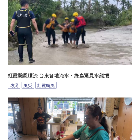
紅霞颱風環流 台東各地淹水、綠島驚見水龍捲
防災
風災
紅霞颱風