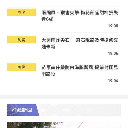
兩颱風、猴害夾擊 梅花部落甜柿損失
風災
近6成
19:08
大豪雨炸尖石！ 落石阻路及時搶修交
防災
通未斷
19:06
苗栗南庄嚴防白海豚颱風 提前封閉易
防災
崩路段
19:04
推薦新聞