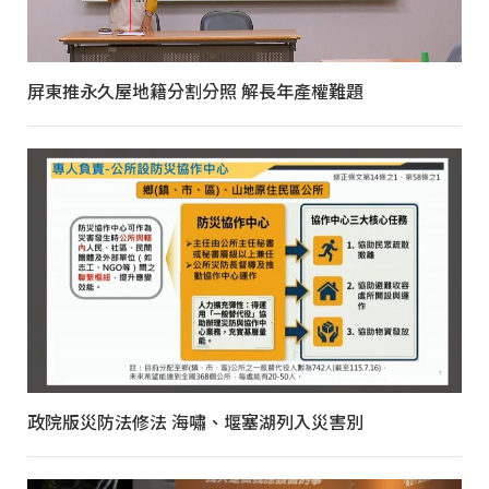
屏東推永久屋地籍分割分照 解長年產權難題
政院版災防法修法 海嘯、堰塞湖列入災害別