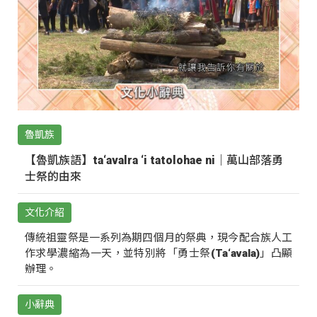
魯凱族
【魯凱族語】ta‘avalra ‘i tatolohae ni｜萬山部落勇
士祭的由來
文化介紹
傳統祖靈祭是一系列為期四個月的祭典，現今配合族人工
作求學濃縮為一天，並特別將「勇士祭(Ta‘avala)」凸顯
辦理。
小辭典