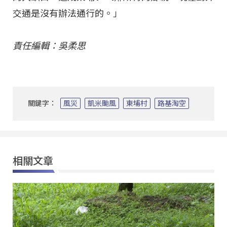
交通是沒有辦法通行的。」
責任編輯：吳柔思
關鍵字：
風災
凱米颱風
東埔村
路基淘空
相關文章