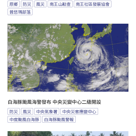
原鄉
防災
風災
南王山勘查
南王社區發展協會
普悠瑪部落
白海豚颱風海警發布 中央災變中心二級開設
防災
風災
中央氣象署
中央災害應變中心
中度颱風白海豚
白海豚颱風警報