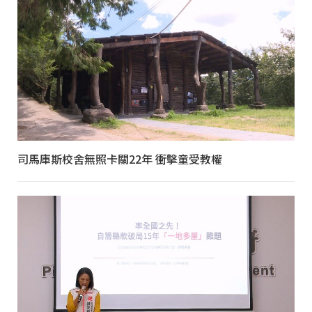
司馬庫斯校舍無照卡關22年 衝擊童受教權