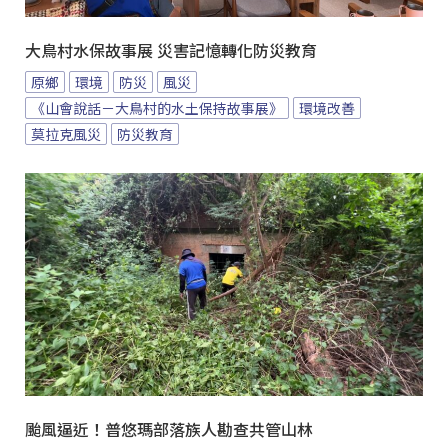
大鳥村水保故事展 災害記憶轉化防災教育
原鄉
環境
防災
風災
《山會說話－大鳥村的水土保持故事展》
環境改善
莫拉克風災
防災教育
颱風逼近！普悠瑪部落族人勘查共管山林