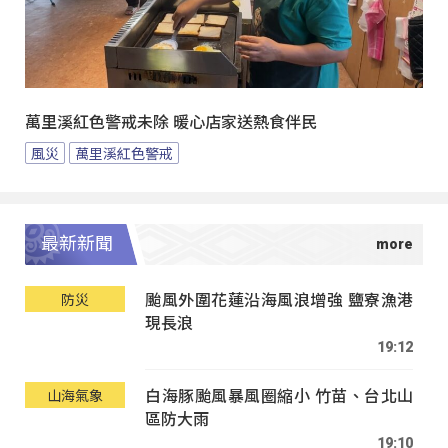
萬里溪紅色警戒未除 暖心店家送熱食伴民
風災
萬里溪紅色警戒
最新新聞
颱風外圍花蓮沿海風浪增強 鹽寮漁港
防災
現長浪
19:12
白海豚颱風暴風圈縮小 竹苗、台北山
山海氣象
區防大雨
19:10