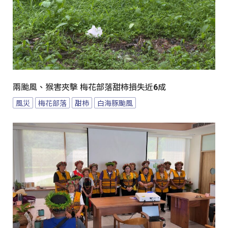
兩颱風、猴害夾擊 梅花部落甜柿損失近6成
風災
梅花部落
甜柿
白海豚颱風