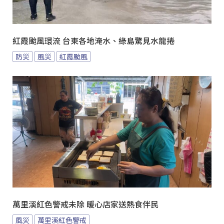
紅霞颱風環流 台東各地淹水、綠島驚見水龍捲
防災
風災
紅霞颱風
萬里溪紅色警戒未除 暖心店家送熱食伴民
風災
萬里溪紅色警戒