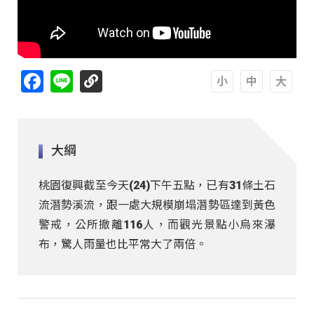
Facebook
Line
A
A
A
大綱
桃園復興截至今天(24)下午五點，已有31條土石
流潛勢溪流，跟一處大規模崩塌潛勢區達到黃色
警戒，公所撤離116人，而觀光景點小烏來瀑
布，驚人雨量也比平常大了兩倍。