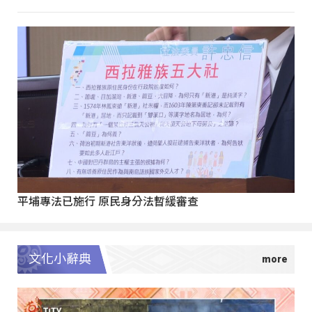
平埔專法已施行 原民身分法暫緩審查
文化小辭典