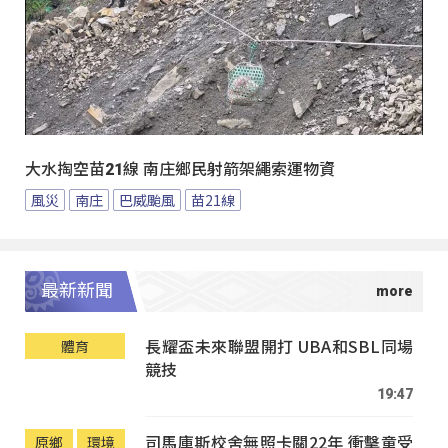
大水掏空苗21線 南庄鄉民射箭架繩索運物資
風災
南庄
巴威颱風
苗21線
最新新聞
長耀盃未來聯盟開打 UBA和SBL同場
體育
競技
19:47
司馬庫斯校舍無照卡關22年 衝擊童受
原鄉
環境