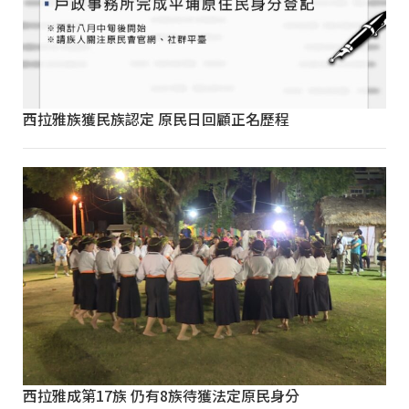
西拉雅族獲民族認定 原民日回顧正名歷程
西拉雅成第17族 仍有8族待獲法定原民身分