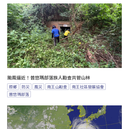
颱風逼近！普悠瑪部落族人勘查共管山林
原鄉
防災
風災
南王山勘查
南王社區發展協會
普悠瑪部落