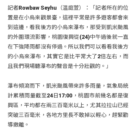
記者Rowbaw Seyhu（温庭萱）：「記者所在的位
置是在小烏來觀景臺，這裡平常是許多遊客都會來
到這邊，看我後方的小烏來瀑布，那受到凱米颱風
的外圍環流影響，桃園復興從(24)中午過後就一直
在下強降雨都沒有停過。所以我們可以看看我後方
的小烏來瀑布，其實它是比平常大了2倍左右，而
且我們現場聽瀑布的聲音是十分壯觀的。」
瀑布傾瀉而下，凱米颱風帶來許多雨量，氣象局統
計累積雨量截至24日17:00，桃園市前幾名都是復
興區，平均都在兩三百毫米以上，尤其拉拉山已經
突破三百毫米，各地方里長不敢掉以輕心，趕緊勸
導撤離。