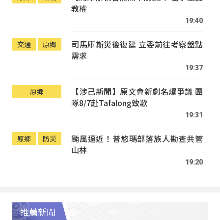
教權
19:40
司馬庫斯災後復建 立委前往考察盤點
交通
原鄉
需求
19:37
【涉己新聞】原文會新劇名爆爭議 團
原鄉
隊8/7赴Tafalong致歉
19:31
颱風逼近！普悠瑪部落族人勘查共管
原鄉
防災
山林
19:20
推薦新聞