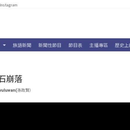
Instagram
族語新聞
新聞性節目
節目表
主播專區
歷史上
石崩落
jivuluwan(孫政賢）