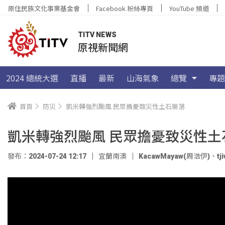
原住民族文化事業基金會
Facebook 粉絲專頁
YouTube 頻道
TITV NEWS
原視新聞網
2024 總統大選
直播
最新
山海氣象
總覽
專題
首頁
防災
凱米轉強烈颱風 民眾擔憂致災性土石崩落
凱米轉強烈颱風 民眾擔憂致災性土
發布：2024-07-24 12:17
宜蘭南澳
KacawMayaw(周浩伊)
、
t