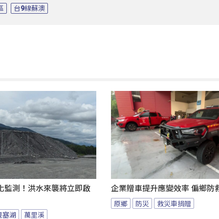
區
台9線蘇澳
化監測！洪水來襲將立即啟
企業贈車提升應變效率 偏鄉防
原鄉
防災
救災車捐贈
堰塞湖
萬里溪