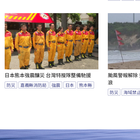
日本熊本強震釀災 台灣特搜隊整備馳援
颱風警報解除
浪
防災
嘉義縣消防局
強震
日本
熊本縣
防災
海域禁