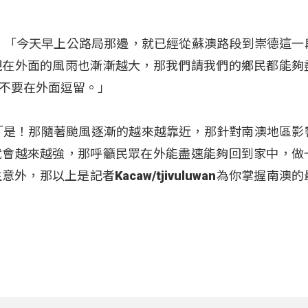
安）：「今天早上公路局那邊，就已經從蘇澳路段到崇德這一
現在外面的風雨也漸漸越大，那我們請我們的鄉民都能夠
不要在外面逗留。」
）：「是！那隨著颱風逐漸的越來越靠近，那針對南澳地區影
就會越來越強，那呼籲民眾在外能盡速能夠回到家中，做
，那以上是記者Kacaw/tjivuluwan為你掌握南澳