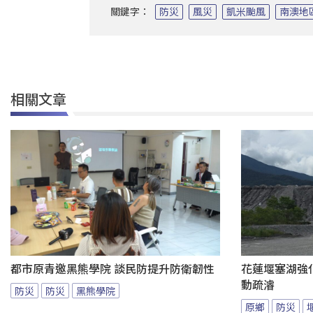
關鍵字：
防災
風災
凱米颱風
南澳地
相關文章
都市原青邀黑熊學院 談民防提升防衛韌性
花蓮堰塞湖強
動疏濬
防災
防災
黑熊學院
原鄉
防災