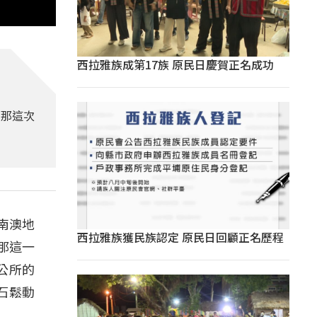
西拉雅族成第17族 原民日慶賀正名成功
，那這次
南澳地
西拉雅族獲民族認定 原民日回顧正名歷程
那這一
公所的
石鬆動