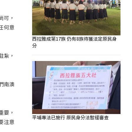
尚可，
任何意
西拉雅成第17族 仍有8族待獲法定原民身
分
駐紮，
們南澳
重要，
平埔專法已施行 原民身分法暫緩審查
要注意