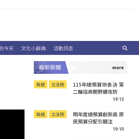
的今天
文化小辭典
活動訊息
最新新聞
115年總預算拚表決 第
政經
立法院
二輪協商朝野續攻防
19:13
明年度總預算創新高 原
政經
立法院
民預算分配引關注
19:10