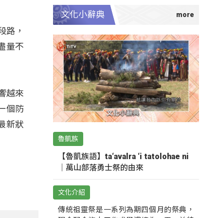
文化小辭典
段路，
盡量不
響越來
一個防
的最新狀
魯凱族
【魯凱族語】ta‘avalra ‘i tatolohae ni
｜萬山部落勇士祭的由來
文化介紹
傳統祖靈祭是一系列為期四個月的祭典，