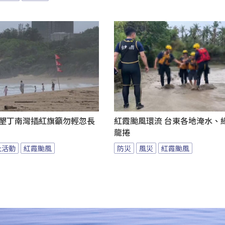
 墾丁南灣插紅旗籲勿輕忽長
紅霞颱風環流 台東各地淹水、
龍捲
止活動
紅霞颱風
防災
風災
紅霞颱風