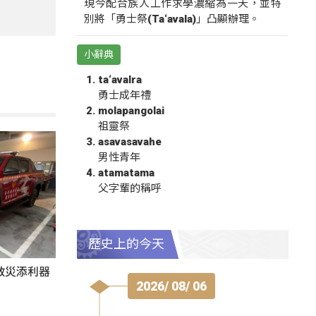
現今配合族人工作求學濃縮為一天，並特
別將「勇士祭(Ta‘avala)」凸顯辦理。
小辭典
ta‘avalra
勇士成年禮
molapangolai
祖靈祭
asavasavahe
男性青年
atamatama
父字輩的稱呼
歷史上的今天
救災添利器
2026/ 08/ 06