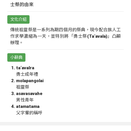
士祭的由來
文化介紹
傳統祖靈祭是一系列為期四個月的祭典，現今配合族人工
作求學濃縮為一天，並特別將「勇士祭(Ta‘avala)」凸顯
辦理。
小辭典
ta‘avalra
勇士成年禮
molapangolai
祖靈祭
asavasavahe
男性青年
atamatama
父字輩的稱呼