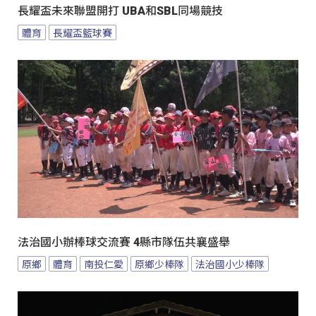
長耀盃未來聯盟開打 UBA和SBL同場競技
體育
長耀盃籃球賽
法治國小辦棒球交流賽 4縣市隊伍共襄盛舉
原鄉
體育
南投仁愛
原鄉少棒隊
法治國小少棒隊