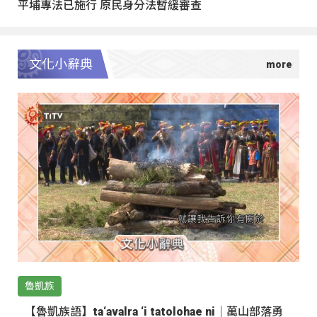
平埔專法已施行 原民身分法暫緩審查
文化小辭典
魯凱族
【魯凱族語】ta‘avalra ‘i tatolohae ni｜萬山部落勇