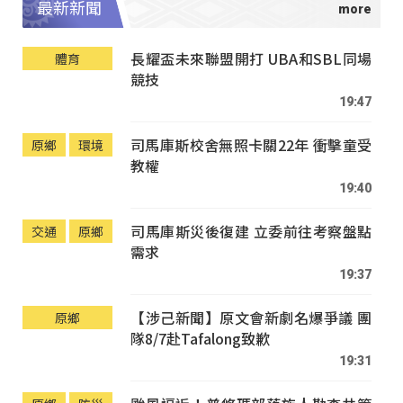
最新新聞
長耀盃未來聯盟開打 UBA和SBL同場
體育
競技
19:47
司馬庫斯校舍無照卡關22年 衝擊童受
原鄉
環境
教權
19:40
司馬庫斯災後復建 立委前往考察盤點
交通
原鄉
需求
19:37
【涉己新聞】原文會新劇名爆爭議 團
原鄉
隊8/7赴Tafalong致歉
19:31