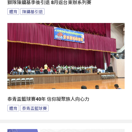
獅隊陳鏞基季後引退 8月返台東辦系列賽
體育
陳鏞基引退
泰青盃籃球賽40年 信仰凝聚族人向心力
體育
泰青盃籃球賽