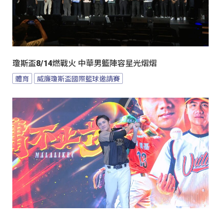
瓊斯盃8/14燃戰火 中華男籃陣容星光熠熠
體育
威廉瓊斯盃國際籃球邀請賽