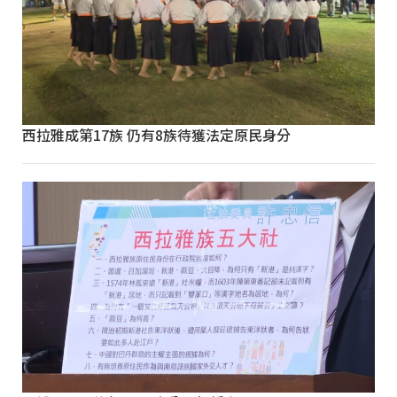
西拉雅成第17族 仍有8族待獲法定原民身分