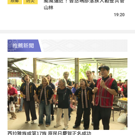
颱風逼近！普悠瑪部落族人勘查共管
原鄉
防災
山林
19:20
推薦新聞
西拉雅族成第17族 原民日慶賀正名成功