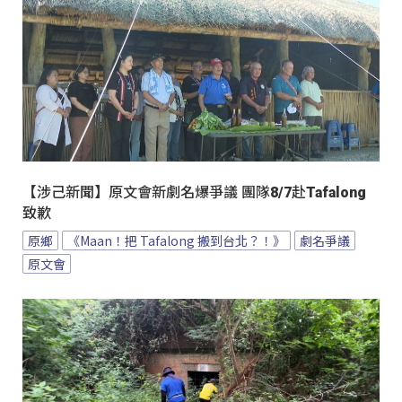
【涉己新聞】原文會新劇名爆爭議 團隊8/7赴Tafalong
致歉
原鄉
《Maan！把 Tafalong 搬到台北？！》
劇名爭議
原文會