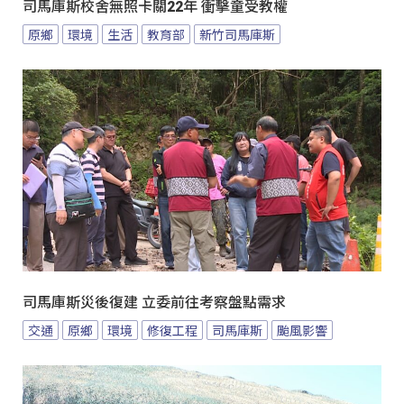
司馬庫斯校舍無照卡關22年 衝擊童受教權
原鄉
環境
生活
教育部
新竹司馬庫斯
司馬庫斯災後復建 立委前往考察盤點需求
交通
原鄉
環境
修復工程
司馬庫斯
颱風影響