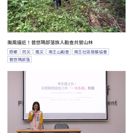
颱風逼近！普悠瑪部落族人勘查共管山林
原鄉
防災
風災
南王山勘查
南王社區發展協會
普悠瑪部落