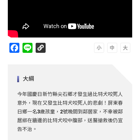
Facebook
Line
A
A
A
大綱
今年國慶日新竹縣尖石鄉才發生過比特犬咬死人
意外，現在又發生比特犬咬死人的悲劇！屏東春
日鄉一名3歲孩童，2號晚間到鄰居家，不幸被鄰
居綁在牆邊的比特犬咬中腹部，送醫搶救後仍宣
告不治。