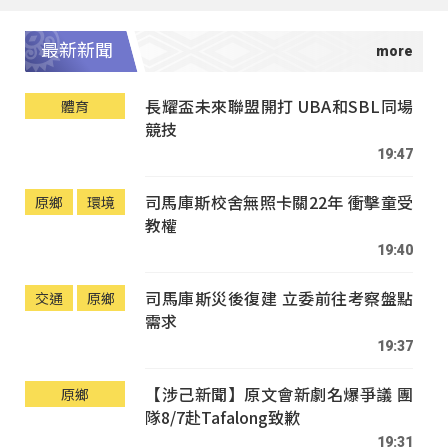
最新新聞
長耀盃未來聯盟開打 UBA和SBL同場
體育
競技
19:47
司馬庫斯校舍無照卡關22年 衝擊童受
原鄉
環境
教權
19:40
司馬庫斯災後復建 立委前往考察盤點
交通
原鄉
需求
19:37
【涉己新聞】原文會新劇名爆爭議 團
原鄉
隊8/7赴Tafalong致歉
19:31