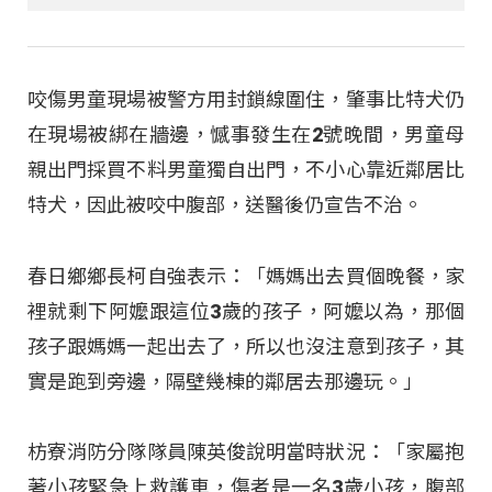
咬傷男童現場被警方用封鎖線圍住，肇事比特犬仍
在現場被綁在牆邊，憾事發生在2號晚間，男童母
親出門採買不料男童獨自出門，不小心靠近鄰居比
特犬，因此被咬中腹部，送醫後仍宣告不治。
春日鄉鄉長柯自強表示：「媽媽出去買個晚餐，家
裡就剩下阿嬤跟這位3歲的孩子，阿嬤以為，那個
孩子跟媽媽一起出去了，所以也沒注意到孩子，其
實是跑到旁邊，隔壁幾棟的鄰居去那邊玩。」
枋寮消防分隊隊員陳英俊說明當時狀況：「家屬抱
著小孩緊急上救護車，傷者是一名3歲小孩，腹部