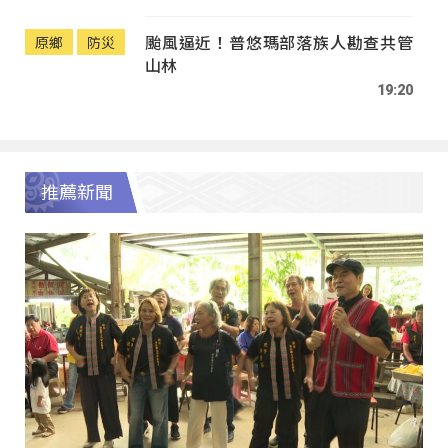
颱風逼近！普悠瑪部落族人勘查共管
原鄉
防災
山林
19:20
推薦新聞