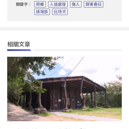
關鍵字：
原鄉
人道處理
傷人
屏東春日
排灣族
比特犬
相關文章