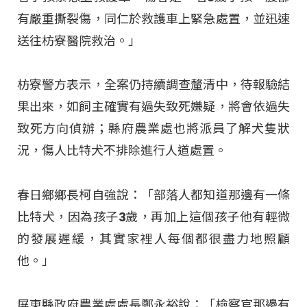
有嚴重撕裂傷，同仁於救護車上緊急處置，並迅速
送往枋寮醫院救治。」
枋寮警方表示，全案仍持續調查釐清中，待報驗結
果出來，如飼主確實有過失致死嫌疑，將會依過失
致死方向偵辦；縣府農業處也將派員了解犬隻狀
況，傷人比特犬不排除進行人道處置。
春日鄉鄉長柯自強說：「部落人都知道那邊有一條
比特犬，因為孩子3歲，再加上這個孩子他有輕微
的發展遲緩，其實家裡人每個都很盡力地照顧
他。」
屏東縣政府農業處處長鄭永裕說：「檢察官那邊有