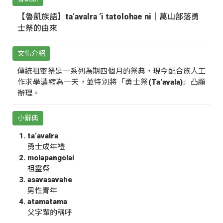
【魯凱族語】ta‘avalra ‘i tatolohae ni｜萬山部落勇
士祭的由來
文化介紹
傳統祖靈祭是一系列為期四個月的祭典，現今配合族人工
作求學濃縮為一天，並特別將「勇士祭(Ta‘avala)」凸顯
辦理。
小辭典
ta‘avalra
勇士成年禮
molapangolai
祖靈祭
asavasavahe
男性青年
atamatama
父字輩的稱呼