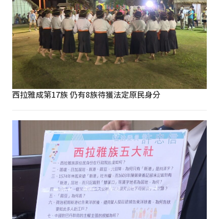
西拉雅成第17族 仍有8族待獲法定原民身分