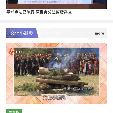
平埔專法已施行 原民身分法暫緩審查
文化小辭典
魯凱族