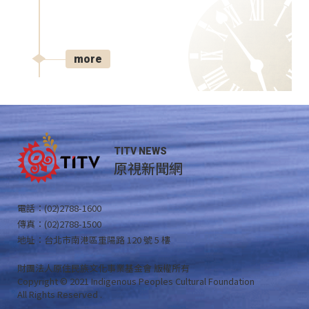
more
TITV NEWS
原視新聞網
電話：(02)2788-1600
傳真：(02)2788-1500
地址：台北市南港區重陽路 120 號 5 樓
財團法人原住民族文化事業基金會 版權所有
Copyright © 2021 Indigenous Peoples Cultural Foundation
All Rights Reserved .