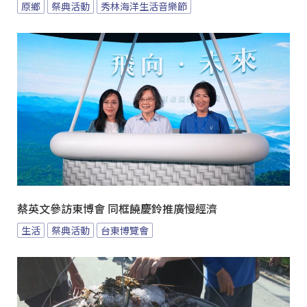
原鄉
祭典活動
秀林海洋生活音樂節
蔡英文參訪東博會 同框饒慶鈴推廣慢經濟
生活
祭典活動
台東博覽會