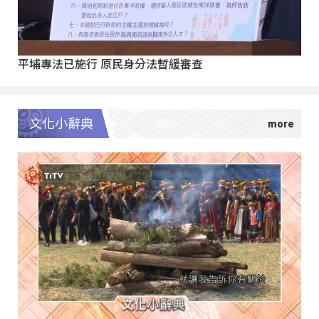
平埔專法已施行 原民身分法暫緩審查
文化小辭典