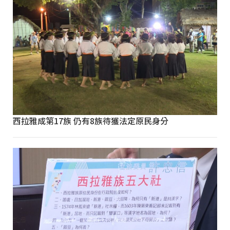
西拉雅成第17族 仍有8族待獲法定原民身分