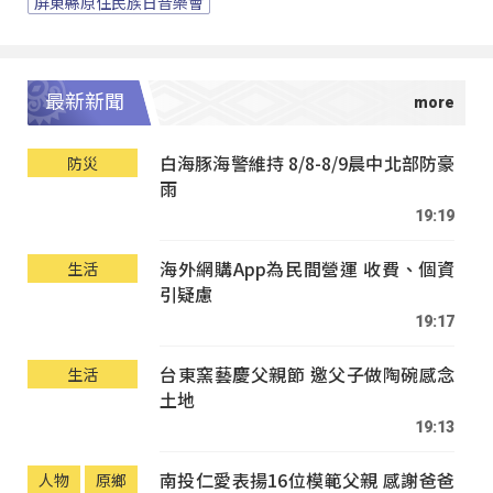
屏東縣原住民族日音樂會
最新新聞
白海豚海警維持 8/8-8/9晨中北部防豪
防災
雨
19:19
海外網購App為民間營運 收費、個資
生活
引疑慮
19:17
台東窯藝慶父親節 邀父子做陶碗感念
生活
土地
19:13
南投仁愛表揚16位模範父親 感謝爸爸
人物
原鄉