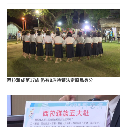
西拉雅成第17族 仍有8族待獲法定原民身分