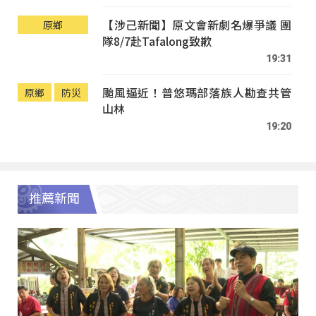
【涉己新聞】原文會新劇名爆爭議 團
原鄉
隊8/7赴Tafalong致歉
19:31
颱風逼近！普悠瑪部落族人勘查共管
原鄉
防災
山林
19:20
推薦新聞