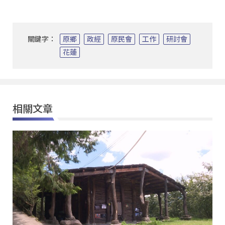
關鍵字：
原鄉
政經
原民會
工作
研討會
花蓮
相關文章