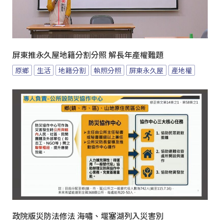
屏東推永久屋地籍分割分照 解長年產權難題
原鄉
生活
地籍分割
執照分照
屏東永久屋
產地權
政院版災防法修法 海嘯、堰塞湖列入災害別