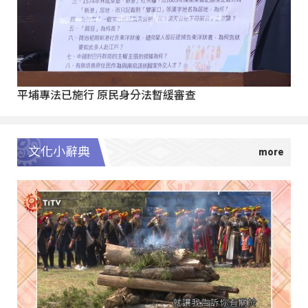
平埔專法已施行 原民身分法暫緩審查
文化小辭典