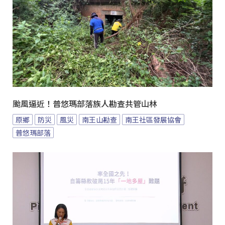
颱風逼近！普悠瑪部落族人勘查共管山林
原鄉
防災
風災
南王山勘查
南王社區發展協會
普悠瑪部落