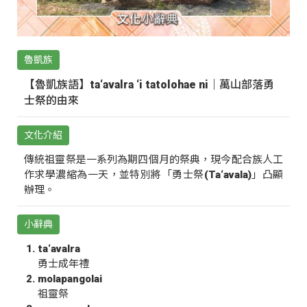
魯凱族
【魯凱族語】ta‘avalra ‘i tatolohae ni｜萬山部落勇
士祭的由來
文化介紹
傳統祖靈祭是一系列為期四個月的祭典，現今配合族人工
作求學濃縮為一天，並特別將「勇士祭(Ta‘avala)」凸顯
辦理。
小辭典
ta‘avalra
勇士成年禮
molapangolai
祖靈祭