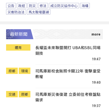
公告
政經
防災
修法
成立防災協作中心
海嘯
災害防治法
馬太鞍堰塞湖
最新新聞
長耀盃未來聯盟開打 UBA和SBL同場
體育
競技
19:47
司馬庫斯校舍無照卡關22年 衝擊童受
原鄉
環境
教權
19:40
司馬庫斯災後復建 立委前往考察盤點
交通
原鄉
需求
19:37