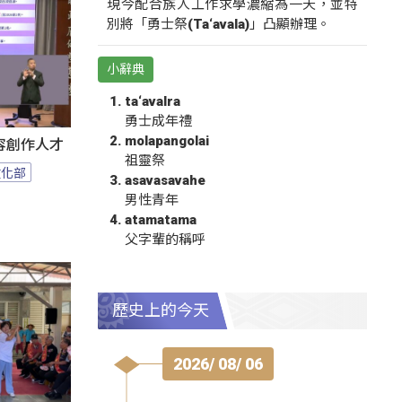
現今配合族人工作求學濃縮為一天，並特
別將「勇士祭(Ta‘avala)」凸顯辦理。
小辭典
ta‘avalra
勇士成年禮
molapangolai
容創作人才
祖靈祭
文化部
asavasavahe
男性青年
atamatama
父字輩的稱呼
歷史上的今天
2026/ 08/ 06