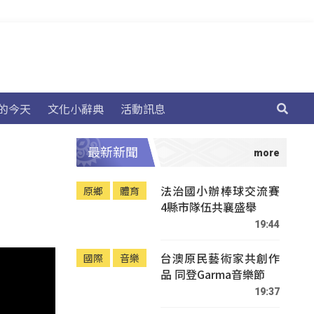
的今天
文化小辭典
活動訊息
最新新聞
法治國小辦棒球交流賽
原鄉
體育
4縣市隊伍共襄盛舉
19:44
台澳原民藝術家共創作
國際
音樂
品 同登Garma音樂節
19:37