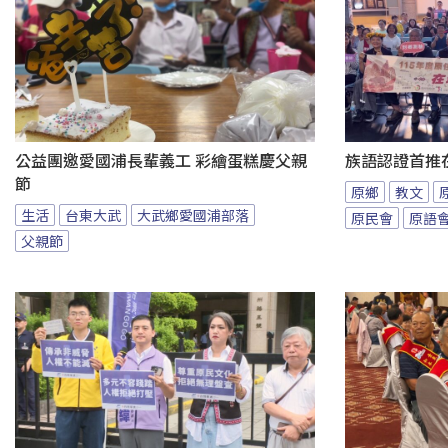
公益團邀愛國浦長輩義工 彩繪蛋糕慶父親
族語認證首推
節
原鄉
教文
生活
台東大武
大武鄉愛國浦部落
原民會
原語
父親節