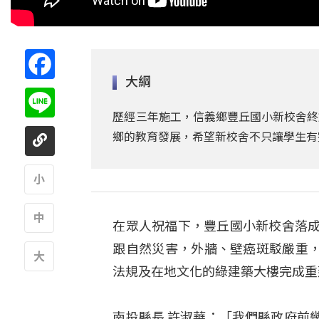
Facebook
大綱
Line
歷經三年施工，信義鄉豐丘國小新校舍終
鄉的教育發展，希望新校舍不只讓學生有
A
在眾人祝福下，豐丘國小新校舍落成
A
跟自然災害，外牆、壁癌斑駁嚴重
法規及在地文化的綠建築大樓完成重
A
南投縣長 許淑華：「我們縣政府前