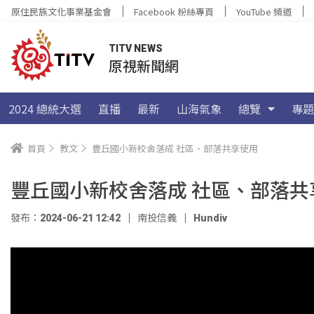
原住民族文化事業基金會
Facebook 粉絲專頁
YouTube 頻道
TITV NEWS
原視新聞網
2024 總統大選
直播
最新
山海氣象
總覽
專題
首頁
教文
豐丘國小新校舍落成 社區、部落共享使用
豐丘國小新校舍落成 社區、部落共
發布：2024-06-21 12:42
南投信義
Hundiv