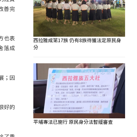
改善完
方也表
西拉雅成第17族 仍有8族待獲法定原民身
分
舍落成
展；因
很好的
平埔專法已施行 原民身分法暫緩審查
除了重