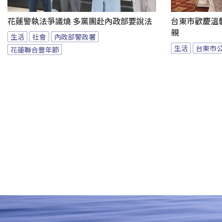
花蓮警執法爭議燒 多黨團赴內政部要說法
台東市歡慶溫馨
親
生活
社會
內政部警政署
生活
台東市
花蓮聯合豐年節