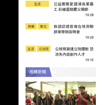
公益團邀愛國浦長輩義
生活
工 彩繪蛋糕慶父親節
19:28
族語認證首推在地測驗
原鄉
教文
屏東舉辦說明會
19:20
公視預算遭立院腰斬 恐
生活
立法院
流失內容創作人才
19:15
推薦新聞