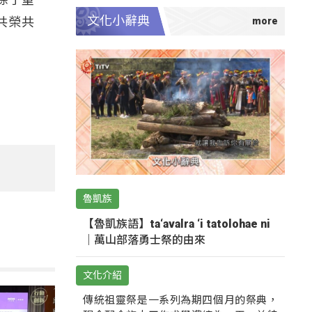
文化小辭典
共榮共
魯凱族
【魯凱族語】ta‘avalra ‘i tatolohae ni
｜萬山部落勇士祭的由來
文化介紹
傳統祖靈祭是一系列為期四個月的祭典，