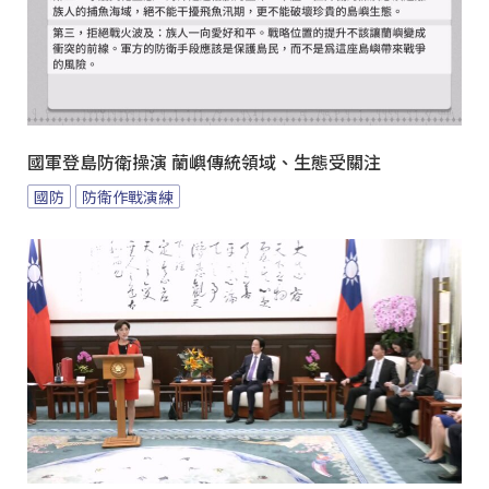
國軍登島防衛操演 蘭嶼傳統領域、生態受關注
國防
防衛作戰演練