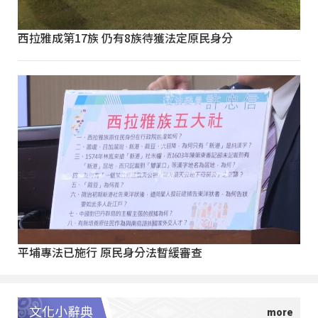
西拉雅成第17族 仍有8族待獲法定原民身分
平埔專法已施行 原民身分法暫緩審查
文化小辭典