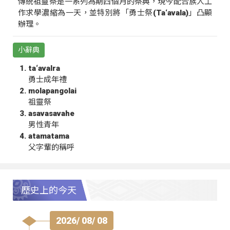
傳統祖靈祭是一系列為期四個月的祭典，現今配合族人工
作求學濃縮為一天，並特別將「勇士祭(Ta‘avala)」凸顯
辦理。
小辭典
ta‘avalra
勇士成年禮
molapangolai
祖靈祭
asavasavahe
男性青年
atamatama
父字輩的稱呼
歷史上的今天
2026/ 08/ 08