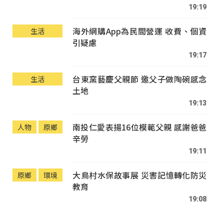
19:19
海外網購App為民間營運 收費、個資
生活
引疑慮
19:17
台東窯藝慶父親節 邀父子做陶碗感念
生活
土地
19:13
南投仁愛表揚16位模範父親 感謝爸爸
人物
原鄉
辛勞
19:11
大鳥村水保故事展 災害記憶轉化防災
原鄉
環境
教育
19:08