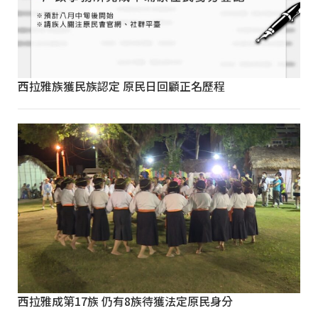
西拉雅族獲民族認定 原民日回顧正名歷程
西拉雅成第17族 仍有8族待獲法定原民身分