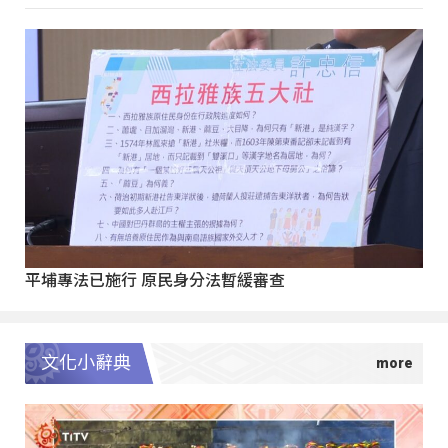
平埔專法已施行 原民身分法暫緩審查
文化小辭典