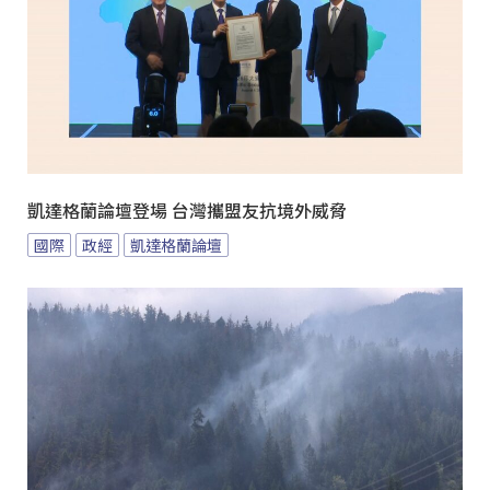
凱達格蘭論壇登場 台灣攜盟友抗境外威脅
國際
政經
凱達格蘭論壇