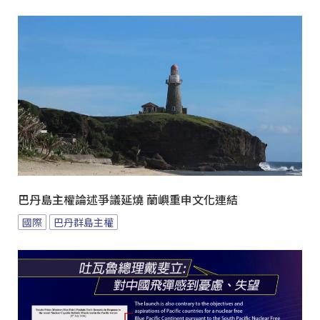
巴丹島主權論述爭議延燒 蘭嶼重申文化連結
國際
巴丹群島主權