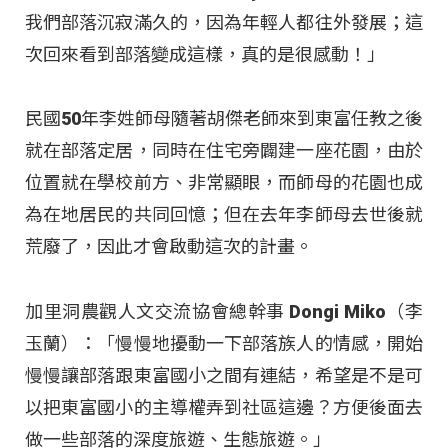
我們部落沉寂滿久的，因為年輕人都往外發展；這
次回來看到部落變成這樣，真的是很感動！」
民國50年李姓師母隨著胡傑老師來到東富任教之後
就在部落定居，同時在住宅旁闢建一座花園，由於
位置就在學校前方、非常顯眼，而師母的花園也成
為在地居民的共同回憶；但在去年李師母去世後就
荒廢了，因此才會啟動這次的計畫。
加里洞農觀人文交流協會總幹事 Dongi Miko（李
玉蘭）：「慢慢地擾動一下部落族人的情感，開始
慢慢讓部落跟東富國小之間有連結，希望是不是可
以把東富國小的主導權弄到社區這邊？方便後面去
做一些部落的深度旅遊、生態旅遊。」