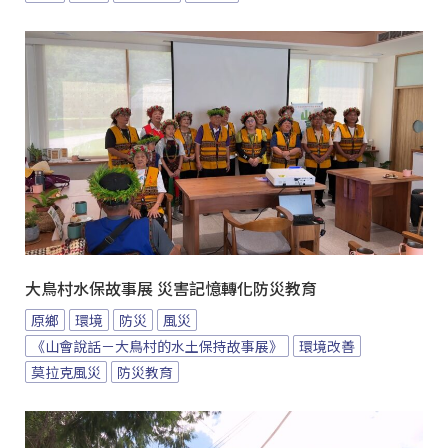
大鳥村水保故事展 災害記憶轉化防災教育
原鄉
環境
防災
風災
《山會說話－大鳥村的水土保持故事展》
環境改善
莫拉克風災
防災教育