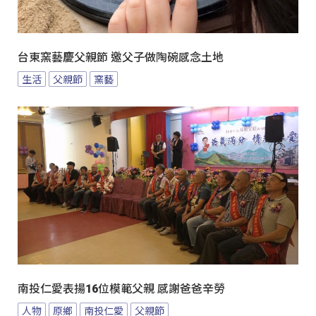
台東窯藝慶父親節 邀父子做陶碗感念土地
生活
父親節
窯藝
南投仁愛表揚16位模範父親 感謝爸爸辛勞
人物
原鄉
南投仁愛
父親節