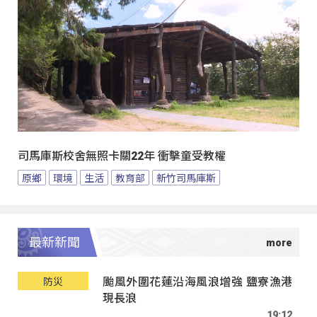
司馬庫斯校舍無照卡關22年 衝擊童受教權
原鄉
環境
生活
教育部
新竹司馬庫斯
最新新聞
颱風外圍花蓮沿海風浪增強 鹽寮漁港
防災
現長浪
19:12