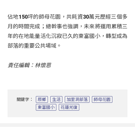
佔地150坪的師母花園，共耗資30萬元歷經三個多
月的時間完成；總幹事也強調，未來將運用累積三
年的在地能量活化沉寂已久的東富國小，轉型成為
部落的重要公共場域。
責任編輯：林懷恩
關鍵字：
原鄉
生活
加里洞部落
師母花園
東富國小
花蓮光復