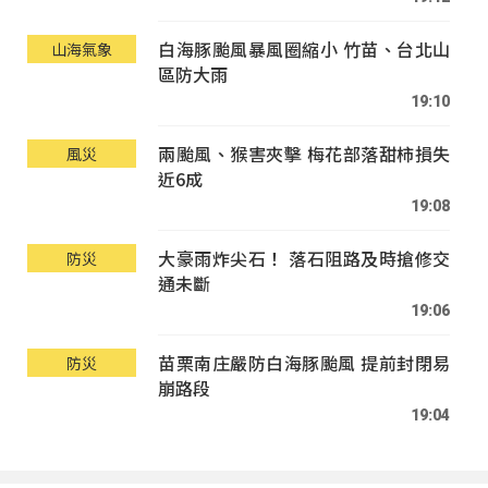
白海豚颱風暴風圈縮小 竹苗、台北山
山海氣象
區防大雨
19:10
兩颱風、猴害夾擊 梅花部落甜柿損失
風災
近6成
19:08
大豪雨炸尖石！ 落石阻路及時搶修交
防災
通未斷
19:06
苗栗南庄嚴防白海豚颱風 提前封閉易
防災
崩路段
19:04