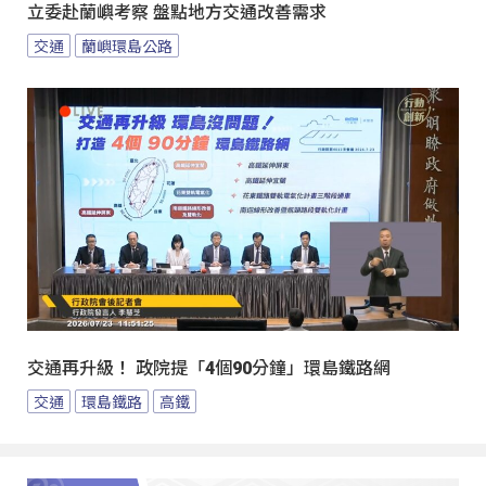
立委赴蘭嶼考察 盤點地方交通改善需求
交通
蘭嶼環島公路
交通再升級！ 政院提「4個90分鐘」環島鐵路網
交通
環島鐵路
高鐵