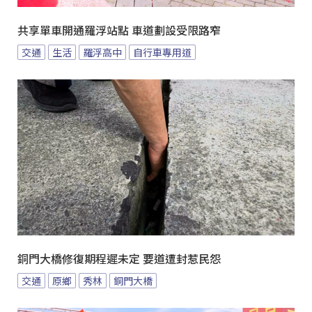
共享單車開通羅浮站點 車道劃設受限路窄
交通
生活
羅浮高中
自行車專用道
銅門大橋修復期程遲未定 要道遭封惹民怨
交通
原鄉
秀林
銅門大橋