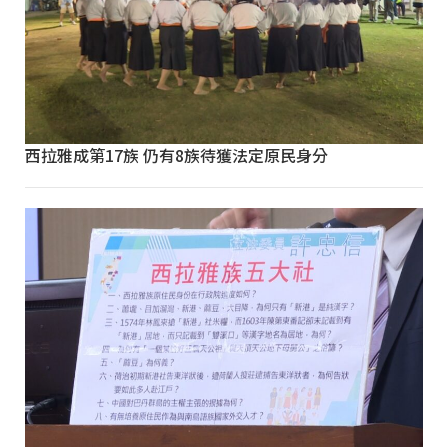
西拉雅成第17族 仍有8族待獲法定原民身分