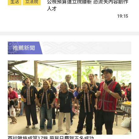
公視預算遭立院腰斬 恐流失內容創作
生活
立法院
人才
19:15
推薦新聞
西拉雅族成第17族 原民日慶賀正名成功