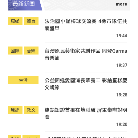
最新新聞
法治國小辦棒球交流賽 4縣市隊伍共
原鄉
體育
襄盛舉
19:44
台澳原民藝術家共創作品 同登Garma
國際
音樂
音樂節
19:37
公益團邀愛國浦長輩義工 彩繪蛋糕慶
生活
父親節
19:28
族語認證首推在地測驗 屏東舉辦說明
原鄉
教文
會
19:20