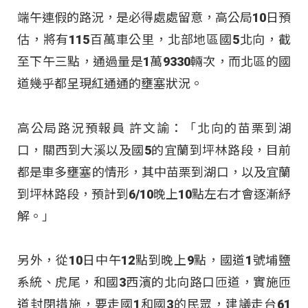
端午連假的路況，是必得處處留意，高公局10日預
估，將有115百萬車公里，北部地區國5北向，截
至下午三點，通過量是1萬9330輛次，而北區的國
道幾乎都呈現紅通通的壅塞狀況。
高公局路況預報員 許文諭：「北向的苗栗到湖
口，關西到大溪以及國5的宜蘭到坪林路段，目前
都是車多壅塞的情形，其中苗栗到湖口，以及宜蘭
到坪林路段，預計到6/10晚上10點左右才會逐漸紓
解。」
另外，從10日中午12點到晚上9點，國道1號埔鹽
系統、虎尾，和國3西濱的北向路口匝道，實施匝
道封閉措施，要走國1和國3的民眾，建議走台61