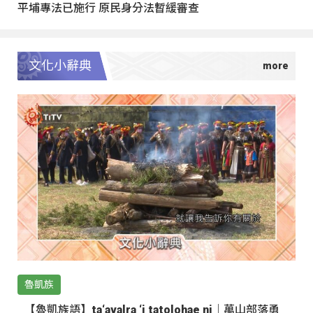
平埔專法已施行 原民身分法暫緩審查
文化小辭典
魯凱族
【魯凱族語】ta‘avalra ‘i tatolohae ni｜萬山部落勇