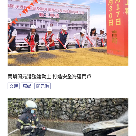
蘭嶼開元港整建動土 打造安全海運門戶
交通
原鄉
開元港