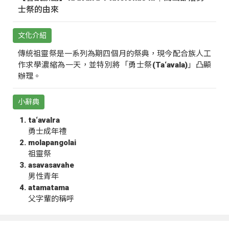
士祭的由來
文化介紹
傳統祖靈祭是一系列為期四個月的祭典，現今配合族人工
作求學濃縮為一天，並特別將「勇士祭(Ta‘avala)」凸顯
辦理。
小辭典
ta‘avalra
勇士成年禮
molapangolai
祖靈祭
asavasavahe
男性青年
atamatama
父字輩的稱呼