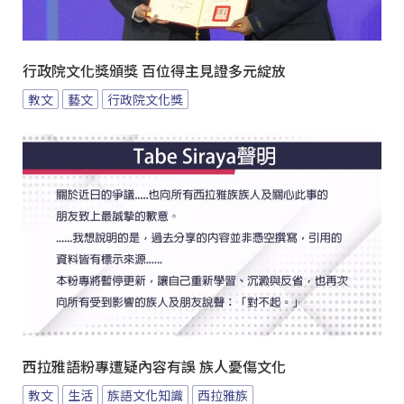
行政院文化獎頒獎 百位得主見證多元綻放
教文
藝文
行政院文化獎
西拉雅語粉專遭疑內容有誤 族人憂傷文化
教文
生活
族語文化知識
西拉雅族