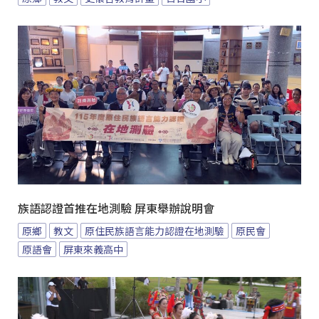
族語認證首推在地測驗 屏東舉辦說明會
原鄉
教文
原住民族語言能力認證在地測驗
原民會
原語會
屏東來義高中