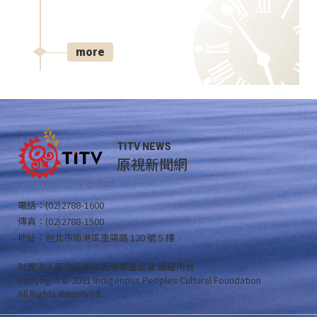
more
TITV NEWS
原視新聞網
電話：(02)2788-1600
傳真：(02)2788-1500
地址：台北市南港區重陽路 120 號 5 樓
財團法人原住民族文化事業基金會 版權所有
Copyright © 2021 Indigenous Peoples Cultural Foundation
All Rights Reserved .