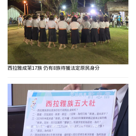
西拉雅成第17族 仍有8族待獲法定原民身分