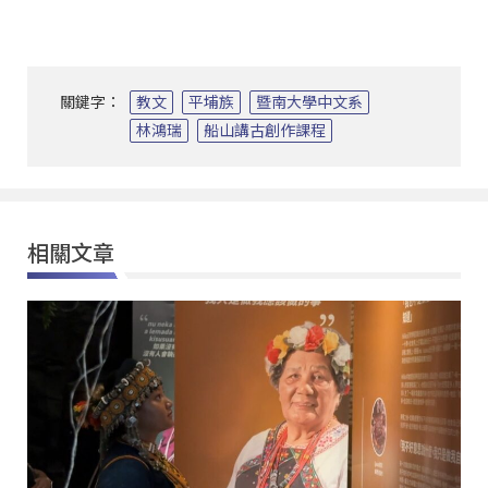
關鍵字：
教文
平埔族
暨南大學中文系
林鴻瑞
船山講古創作課程
相關文章