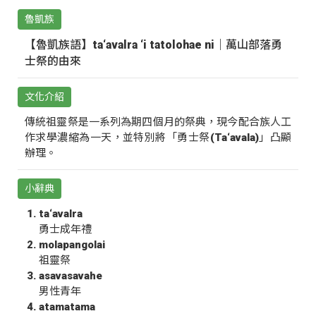
魯凱族
【魯凱族語】ta‘avalra ‘i tatolohae ni｜萬山部落勇
士祭的由來
文化介紹
傳統祖靈祭是一系列為期四個月的祭典，現今配合族人工
作求學濃縮為一天，並特別將「勇士祭(Ta‘avala)」凸顯
辦理。
小辭典
ta‘avalra
勇士成年禮
molapangolai
祖靈祭
asavasavahe
男性青年
atamatama