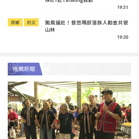
19:31
颱風逼近！普悠瑪部落族人勘查共管
原鄉
防災
山林
19:20
推薦新聞