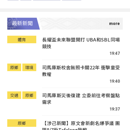
最新新聞
長耀盃未來聯盟開打 UBA和SBL同場
體育
競技
19:47
司馬庫斯校舍無照卡關22年 衝擊童受
原鄉
環境
教權
19:40
司馬庫斯災後復建 立委前往考察盤點
交通
原鄉
需求
19:37
【涉己新聞】原文會新劇名爆爭議 團
原鄉
隊8/7赴Tafalong致歉