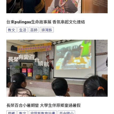
台東pulingau生命故事展 香氛串起文化連結
教文
生活
巫師
排灣族
長榮百合小暑期營 大學生伴原鄉童過暑假
原鄉
教文
史懷哲教育計畫
百合國小