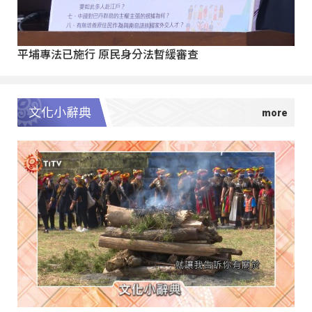
平埔專法已施行 原民身分法暫緩審查
文化小辭典