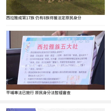
西拉雅成第17族 仍有8族待獲法定原民身分
平埔專法已施行 原民身分法暫緩審查