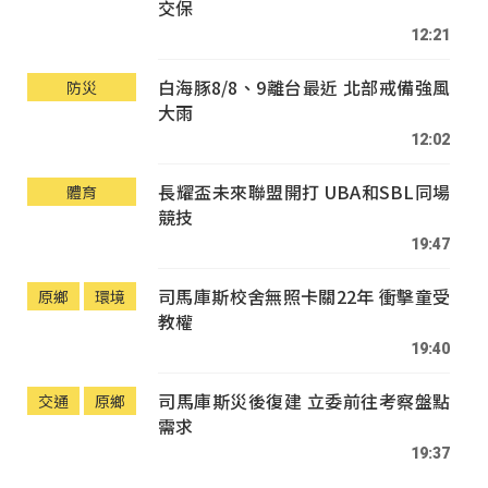
交保
12:21
白海豚8/8、9離台最近 北部戒備強風
防災
大雨
12:02
長耀盃未來聯盟開打 UBA和SBL同場
體育
競技
19:47
司馬庫斯校舍無照卡關22年 衝擊童受
原鄉
環境
教權
19:40
司馬庫斯災後復建 立委前往考察盤點
交通
原鄉
需求
19:37