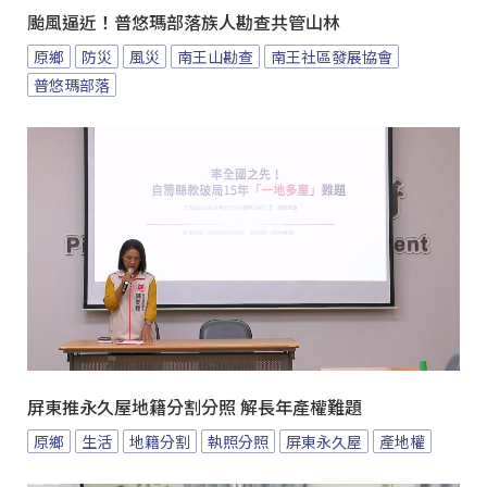
颱風逼近！普悠瑪部落族人勘查共管山林
原鄉
防災
風災
南王山勘查
南王社區發展協會
普悠瑪部落
屏東推永久屋地籍分割分照 解長年產權難題
原鄉
生活
地籍分割
執照分照
屏東永久屋
產地權