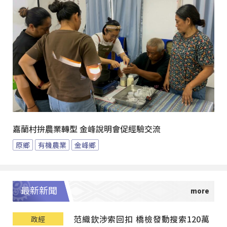
嘉蘭村拚農業轉型 金峰說明會促經驗交流
原鄉
有機農業
金峰鄉
最新新聞
范織欽涉索回扣 橋檢發動搜索120萬
政經