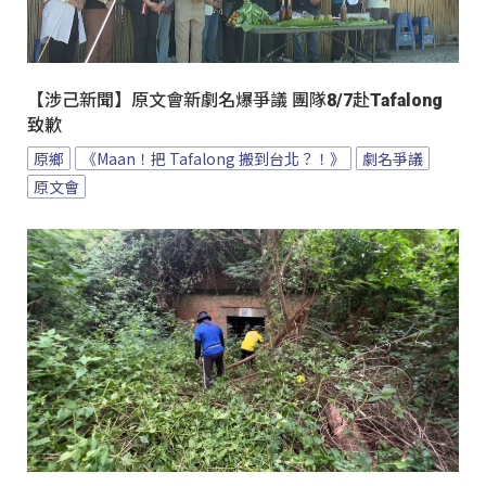
【涉己新聞】原文會新劇名爆爭議 團隊8/7赴Tafalong
致歉
原鄉
《Maan！把 Tafalong 搬到台北？！》
劇名爭議
原文會