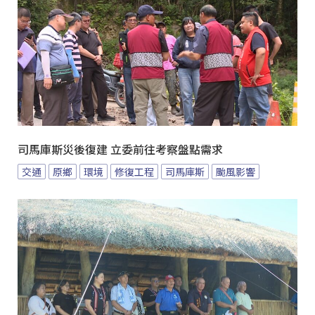
司馬庫斯災後復建 立委前往考察盤點需求
交通
原鄉
環境
修復工程
司馬庫斯
颱風影響