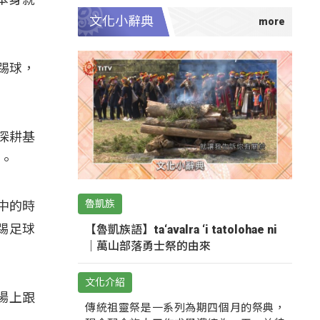
文化小辭典
踢球，
深耕基
足。
魯凱族
中的時
踢足球
【魯凱族語】ta‘avalra ‘i tatolohae ni
｜萬山部落勇士祭的由來
文化介紹
場上跟
傳統祖靈祭是一系列為期四個月的祭典，