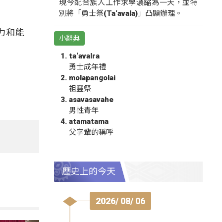
現今配合族人工作求學濃縮為一天，並特
別將「勇士祭(Ta‘avala)」凸顯辦理。
力和能
小辭典
ta‘avalra
勇士成年禮
molapangolai
祖靈祭
asavasavahe
男性青年
atamatama
父字輩的稱呼
歷史上的今天
2026/ 08/ 06