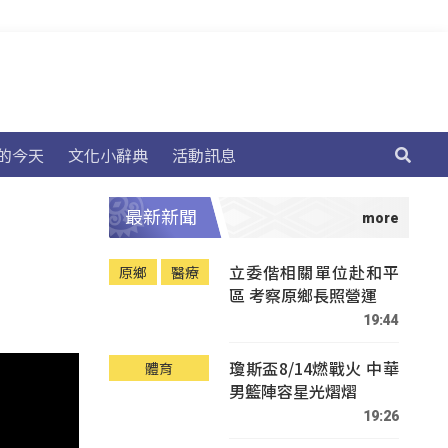
的今天
文化小辭典
活動訊息
最新新聞
立委偕相關單位赴和平
原鄉
醫療
區 考察原鄉長照營運
19:44
瓊斯盃8/14燃戰火 中華
體育
男籃陣容星光熠熠
19:26