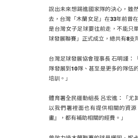
說出未來想踢進國家隊的決心，雖
去，台灣「木蘭女足」在33年前曾
是台灣女子足球要往前走，不能只單
球發展聯賽」正式成立，總共有8支
台灣足球發展協會理事長 石明謹：
隊發展到10隊、甚至是更多的隊伍
培訓。」
體育署全民運動組長 呂宏進：「尤
以我們署裡面也有提供相關的資源
畫』，都有補助相關的經費。」
曾效力過木蘭聯賽的球員纚固．妮