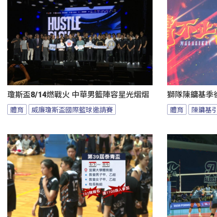
瓊斯盃8/14燃戰火 中華男籃陣容星光熠熠
獅隊陳鏞基季
體育
威廉瓊斯盃國際籃球邀請賽
體育
陳鏞基