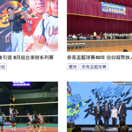
後引退 8月返台東辦系列賽
泰青盃籃球賽40年 信仰凝聚族
引退
體育
泰青盃籃球賽