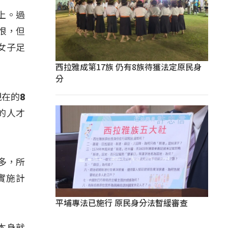
上。過
恨，但
女子足
西拉雅成第17族 仍有8族待獲法定原民身
分
在的8
的人才
多，所
實施計
平埔專法已施行 原民身分法暫緩審查
本身就