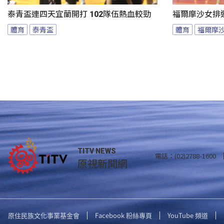
泰青盃連四天宜蘭開打 102隊伍熱血較勁
福爾摩沙女排邀
體育
泰青盃
體育
福爾摩
TITV NEWS
電話：(02)2788-1600
原視新聞網
原住民族文化事業基金會
Facebook 粉絲專頁
YouTube 頻道