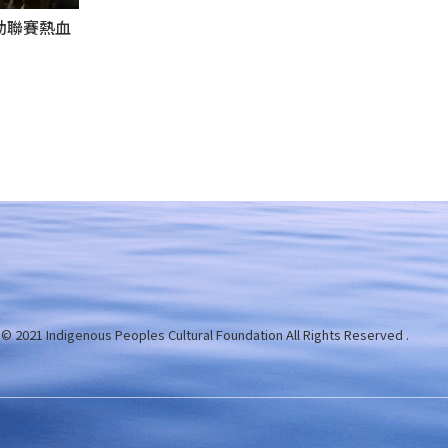
動聯賽熱血
 © 2021 Indigenous Peoples Cultural Foundation
All Rights Reserved .