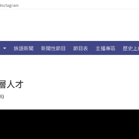
Instagram
族語新聞
新聞性節目
節目表
主播專區
歷史上
層人才
銘)