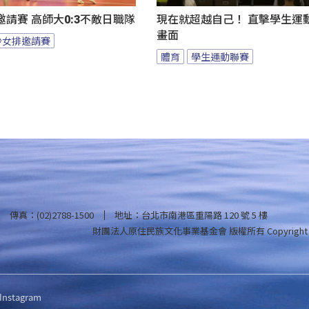
請賽 高師大0:3不敵日職隊
現在就超越自己！ 直擊學生運
畫面
沙女排邀請賽
體育
學生運動聯賽
傳真：(02)2788-1500
地址：台北市南港區重陽路 120 號 5 樓
財團法人原住民族文化事業基金會 版權所有
Copyright
Instagram