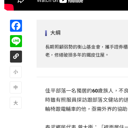
Facebook
大綱
Line
長期照顧弱勢的衡山基金會，攜手證券櫃
老，修繕破損多年的鐵皮住屋。
A
佳平部落一名獨居的60歲族人，不
A
時雖有照服員探訪跟部落文健站的
輪椅跟電輔車的他，亟需外界的協助
A
泰武鄉民代表 曾大衛：「裡面居住