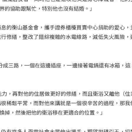
界的協助跟幫忙，特別他也沒有結婚。」
消息的衡山基金會，攜手證券櫃檯買賣中心捐助的愛心，
進行修繕，整改了錯綜複雜的水電線路，減低失火風險，
關來分成三路，一個在這邊插座，一邊接著電鍋還有冰箱，這
能力，再對他的住居做更好的修繕，而且衛浴又離他（住
講很稀鬆平常，而對他來講就是一個很辛苦的過程，那我
換掉，然後把他的衛浴移在更適合的位置。」
，仍有許多人亟需社會大眾伸出援手，期望拋磚引玉，招