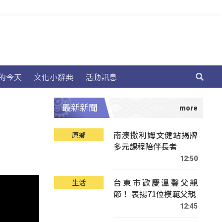
的今天
文化小辭典
活動訊息
最新新聞
南澳撒利姆文健站揭牌
原鄉
多元課程陪伴長者
12:50
台東市歡慶溫馨父親
生活
節！ 表揚71位模範父親
12:45