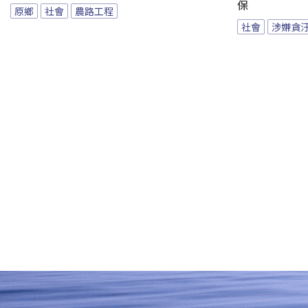
保
原鄉
社會
農路工程
社會
涉嫌貪