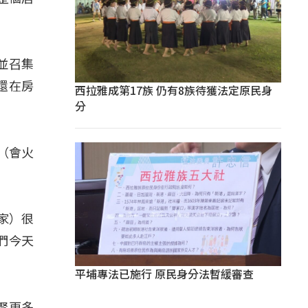
並召集
還在房
西拉雅成第17族 仍有8族待獲法定原民身
分
（會火
家）很
們今天
平埔專法已施行 原民身分法暫緩審查
聚更多