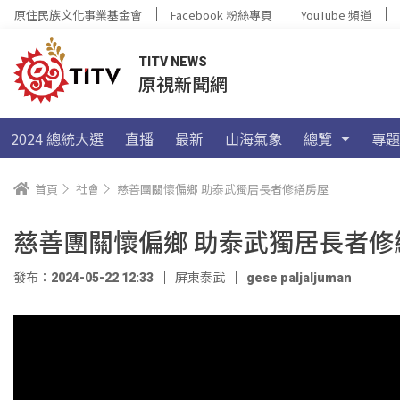
原住民族文化事業基金會
Facebook 粉絲專頁
YouTube 頻道
TITV NEWS
原視新聞網
2024 總統大選
直播
最新
山海氣象
總覽
專題
首頁
社會
慈善團關懷偏鄉 助泰武獨居長者修繕房屋
慈善團關懷偏鄉 助泰武獨居長者修
發布：2024-05-22 12:33
屏東泰武
gese paljaljuman