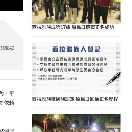
西拉雅族成第17族 原民日慶賀正名成功
的弱勢孤
內，平
西拉雅族獲民族認定 原民日回顧正名歷程
於依賴
整個居