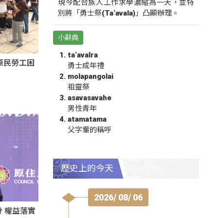
現今配合族人工作求學濃縮為一天，並特
別將「勇士祭(Ta‘avala)」凸顯辦理。
小辭典
ta‘avalra
原民勞工困
勇士成年禮
molapangolai
祖靈祭
asavasavahe
男性青年
atamatama
父字輩的稱呼
歷史上的今天
2026/ 08/ 06
 權益落實