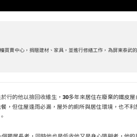
檯買賣中心，捐贈建材、家具，並進行修繕工作，為屏東泰武
良於行的他以撿回收維生，30多年來居住在廢棄的鐵皮屋
送餐，但住屋逢雨必漏，屋外的廁所與居住環境，也不利
。
一個獨居長者，同時他也是低收他又是身心障礙者，他的