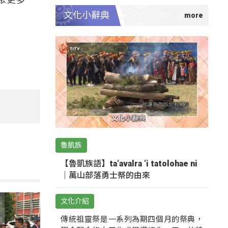
文化小辭典
魯凱族
【魯凱族語】ta‘avalra ‘i tatolohae ni
｜萬山部落勇士祭的由來
文化介紹
傳統祖靈祭是一系列為期四個月的祭典，