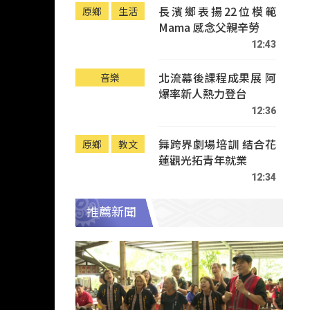
長濱鄉表揚22位模範
原鄉
生活
Mama 感念父親辛勞
12:43
北流幕後課程成果展 阿
音樂
爆率新人熱力登台
12:36
舞跨界劇場培訓 結合花
原鄉
教文
蓮觀光拓青年就業
12:34
推薦新聞