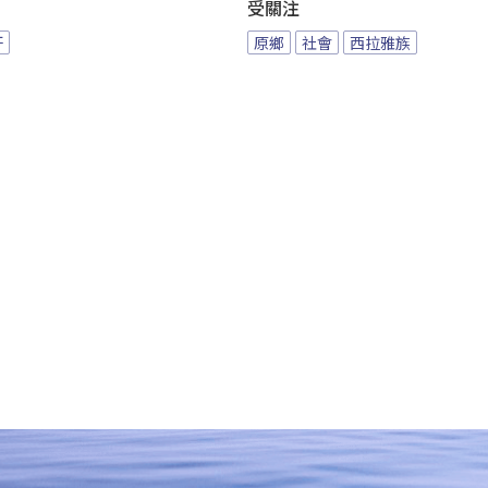
受關注
汙
原鄉
社會
西拉雅族