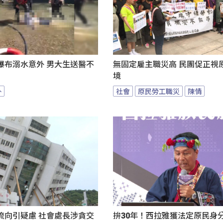
瀑布溺水意外 男大生送醫不
無固定雇主職災高 民團促正視
境
外
社會
原民勞工職災
陳情
流向引疑慮 社會處長涉貪交
拚30年！西拉雅獲法定原民身分