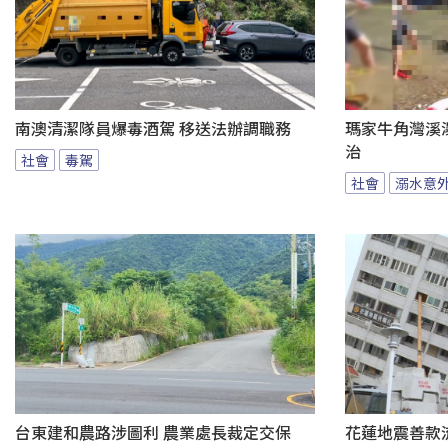
南澳清潔隊員爆毒酒駕 移送法辦調職務
瑪家牛角灣溪
治
社會
毒駕
社會
溺水意
台東建和農路涉圖利 農業處長裁定交保
花蓮地震善款