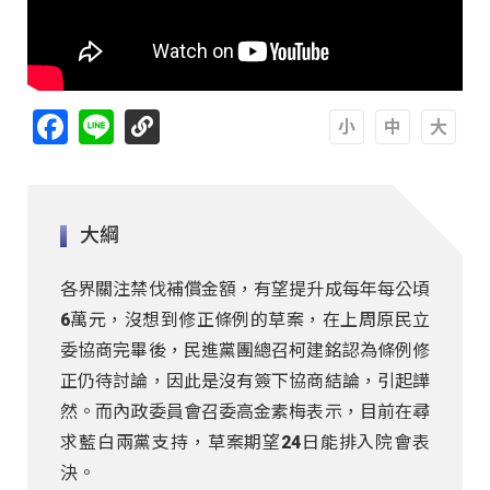
Facebook
Line
A
A
A
大綱
各界關注禁伐補償金額，有望提升成每年每公頃
6萬元，沒想到修正條例的草案，在上周原民立
委協商完畢後，民進黨團總召柯建銘認為條例修
正仍待討論，因此是沒有簽下協商結論，引起譁
然。而內政委員會召委高金素梅表示，目前在尋
求藍白兩黨支持，草案期望24日能排入院會表
決。