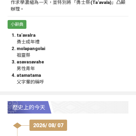
作求學濃縮為一天，並特別將「勇士祭(Ta‘avala)」凸顯
辦理。
小辭典
ta‘avalra
勇士成年禮
molapangolai
祖靈祭
asavasavahe
男性青年
atamatama
父字輩的稱呼
歷史上的今天
2026/ 08/ 07