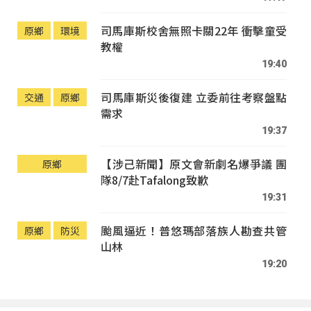
司馬庫斯校舍無照卡關22年 衝擊童受
原鄉
環境
教權
19:40
司馬庫斯災後復建 立委前往考察盤點
交通
原鄉
需求
19:37
【涉己新聞】原文會新劇名爆爭議 團
原鄉
隊8/7赴Tafalong致歉
19:31
颱風逼近！普悠瑪部落族人勘查共管
原鄉
防災
山林
19:20