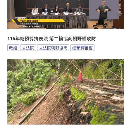
115年總預算拚表決 第二輪協商朝野續攻防
政經
立法院
立法院朝野協商
總預算審查