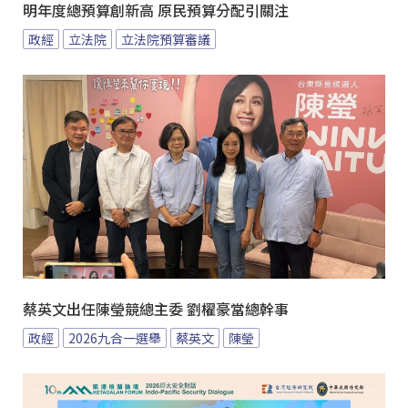
明年度總預算創新高 原民預算分配引關注
政經
立法院
立法院預算審議
蔡英文出任陳瑩競總主委 劉櫂豪當總幹事
政經
2026九合一選舉
蔡英文
陳瑩