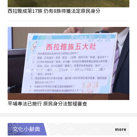
西拉雅成第17族 仍有8族待獲法定原民身分
平埔專法已施行 原民身分法暫緩審查
文化小辭典