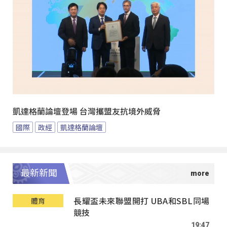
凱達格蘭論壇登場 台灣攜盟友抗境外威脅
國際
政經
凱達格蘭論壇
最新新聞
長耀盃未來聯盟開打 UBA和SBL同場
體育
競技
19:47