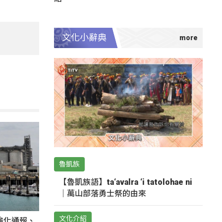
文化小辭典
魯凱族
【魯凱族語】ta‘avalra ‘i tatolohae ni
｜萬山部落勇士祭的由來
文化介紹
強化通報、