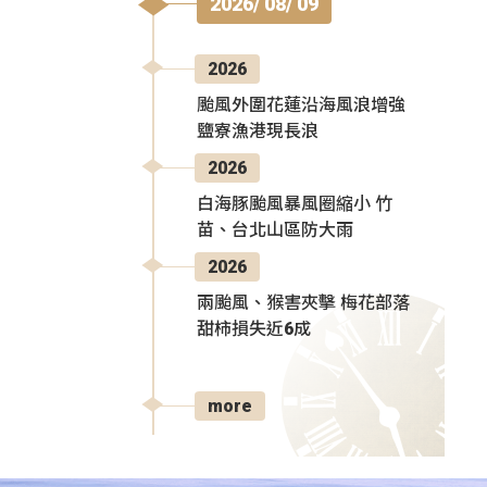
2026/ 08/ 09
2026
颱風外圍花蓮沿海風浪增強
鹽寮漁港現長浪
2026
白海豚颱風暴風圈縮小 竹
苗、台北山區防大雨
2026
兩颱風、猴害夾擊 梅花部落
甜柿損失近6成
more