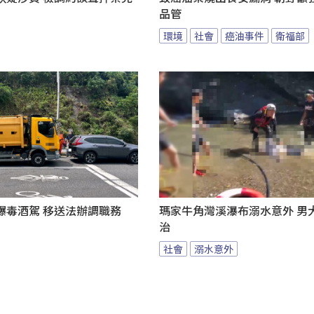
品管
環境
社會
癌油事件
衛福部
爆毒酒駕 移送法辦調職務
瑪家牛角灣溪瀑布溺水意外 男
治
社會
溺水意外