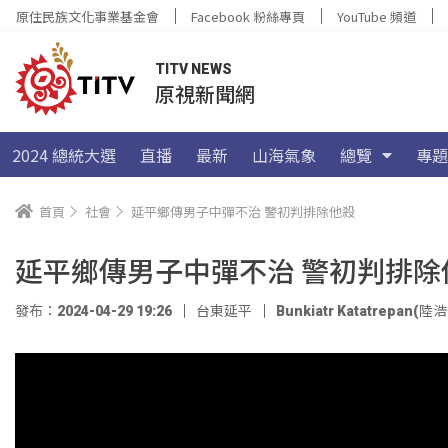
原住民族文化事業基金會
Facebook 粉絲專頁
YouTube 頻道
TITV NEWS
原視新聞網
2024 總統大選
直播
最新
山海氣象
總覽
專題
首頁
社會
延平鄉傳男子中彈不治 警初判排除他殺
延平鄉傳男子中彈不治 警初判排除
發布：2024-04-29 19:26
台東延平
Bunkiatr Katatrepan(陸