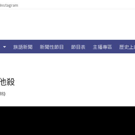
Instagram
族語新聞
新聞性節目
節目表
主播專區
歷史上
他殺
浩銘)