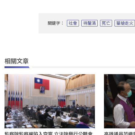
關鍵字：
社會
待釐清
死亡
獵槍走火
相關文章
監察院監察權陷入空窗 立法院舉行公聽會
高雄議員范織