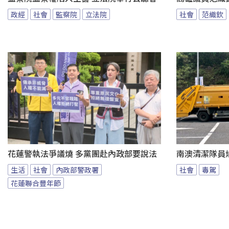
政經
社會
監察院
立法院
社會
范織欽
花蓮警執法爭議燒 多黨團赴內政部要說法
南澳清潔隊員
生活
社會
內政部警政署
社會
毒駕
花蓮聯合豐年節