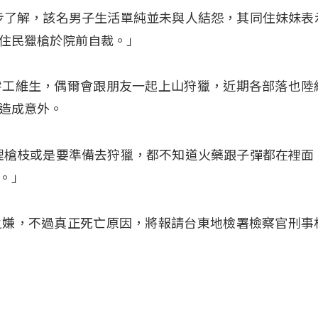
步了解，該名男子生活單純並未與人結怨，其同住妹妹表
住民獵槍於院前自裁。」
零工維生，偶爾會跟朋友一起上山狩獵，近期各部落也陸
造成意外。
理槍枝或是要準備去狩獵，都不知道火藥跟子彈都在裡面
。」
之嫌，不過真正死亡原因，將報請台東地檢署檢察官刑事