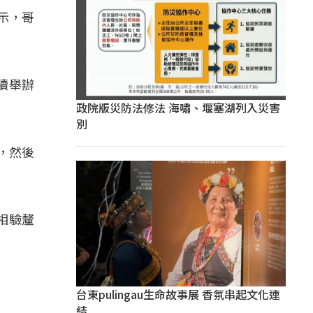
示，哥
續舉辦
政院版災防法修法 海嘯、堰塞湖列入災害
別
，然後
相驗釐
台東pulingau生命故事展 香氛串起文化連
結