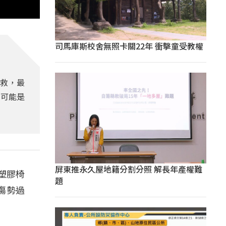
司馬庫斯校舍無照卡關22年 衝擊童受教權
搶救，最
，可能是
屏東推永久屋地籍分割分照 解長年產權難
塑膠椅
題
傷勢過