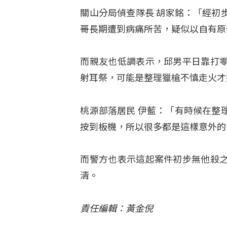
關山分局偵查隊長 胡家銘：「經初
哥長期遭到病痛所苦，疑似以自有原
而親友也低調表示，邱男平日靠打
射耳祭，可能是整理獵槍不慎走火才
桃源部落居民 伊藍：「有時候在整
按到板機，所以很多都是這樣意外的
而警方也表示這起案件初步無他殺
清。
責任編輯：黃金倪