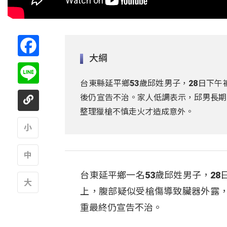
Facebook
大綱
Line
台東縣延平鄉53歲邱姓男子，28日下
後仍宣告不治。家人低調表示，邱男長期
整理獵槍不慎走火才造成意外。
A
台東延平鄉一名53歲邱姓男子，2
A
上，腹部疑似受槍傷導致臟器外露
A
重最終仍宣告不治。