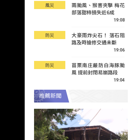
兩颱風、猴害夾擊 梅花
風災
部落甜柿損失近6成
19:08
大豪雨炸尖石！ 落石阻
防災
路及時搶修交通未斷
19:06
苗栗南庄嚴防白海豚颱
防災
風 提前封閉易崩路段
19:04
推薦新聞