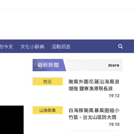
的今天
文化小辭典
活動訊息
最新新聞
颱風外圍花蓮沿海風浪
防災
增強 鹽寮漁港現長浪
19:12
白海豚颱風暴風圈縮小
山海氣象
竹苗、台北山區防大雨
19:10