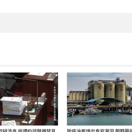
欽疑涉貪 檢調約談聲押禁見
致癌油案燒出食安漏洞 朝野籲