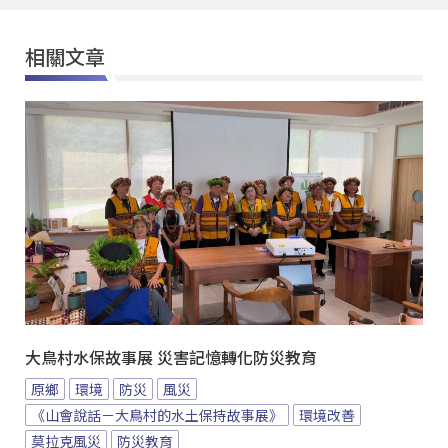
相關文章
大鳥村水保故事展 災害記憶轉化防災教育
原鄉
環境
防災
風災
《山會說話－大鳥村的水土保持故事展》
環境改善
莫拉克風災
防災教育