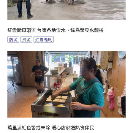
紅霞颱風環流 台東各地淹水、綠島驚見水龍捲
防災
風災
紅霞颱風
萬里溪紅色警戒未除 暖心店家送熱食伴民