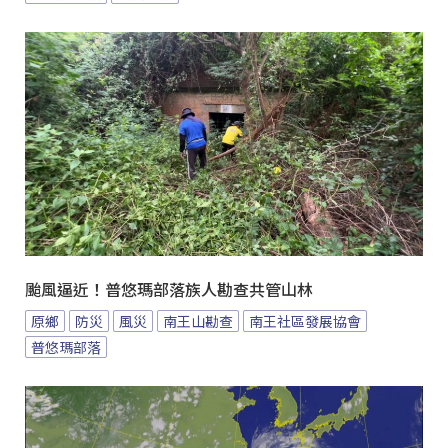
颱風逼近！普悠瑪部落族人勘查共管山林
原鄉
防災
風災
南王山勘查
南王社區發展協會
普悠瑪部落