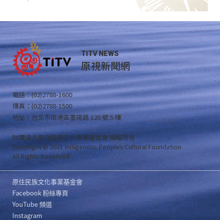
TITV NEWS
原視新聞網
電話：(02)2788-1600
傳真：(02)2788-1500
地址：台北市南港區重陽路 120 號 5 樓
財團法人原住民族文化事業基金會 版權所有
Copyright © 2021 Indigenous Peoples Cultural Foundation
All Rights Reserved .
原住民族文化事業基金會
Facebook 粉絲專頁
YouTube 頻道
Instagram