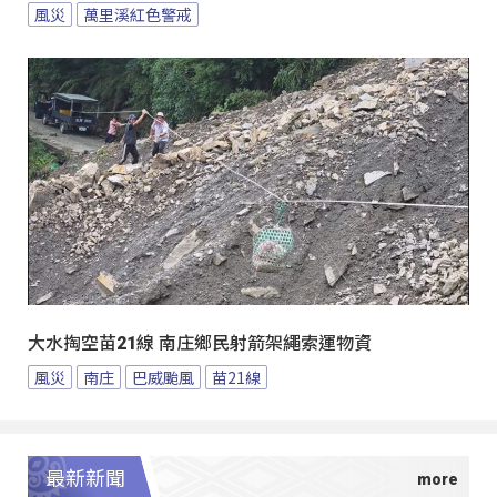
風災
萬里溪紅色警戒
大水掏空苗21線 南庄鄉民射箭架繩索運物資
風災
南庄
巴威颱風
苗21線
最新新聞