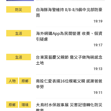
白海豚海警維持 8/8-8/9晨中北部防豪
防災
雨
19:19
海外網購App為民間營運 收費、個資
生活
引疑慮
19:17
台東窯藝慶父親節 邀父子做陶碗感念
生活
土地
19:13
南投仁愛表揚16位模範父親 感謝爸爸
人物
原鄉
辛勞
19:11
大鳥村水保故事展 災害記憶轉化防災
原鄉
環境
教育