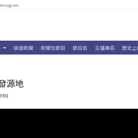
Instagram
族語新聞
新聞性節目
節目表
主播專區
歷史上
發源地
陸浩銘)