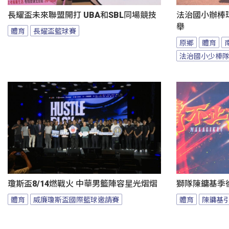
長耀盃未來聯盟開打 UBA和SBL同場競技
法治國小辦棒
舉
體育
長耀盃籃球賽
原鄉
體育
法治國小少棒
瓊斯盃8/14燃戰火 中華男籃陣容星光熠熠
獅隊陳鏞基季
體育
威廉瓊斯盃國際籃球邀請賽
體育
陳鏞基