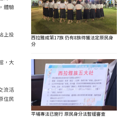
，體驗
站上投
西拉雅成第17族 仍有8族待獲法定原民身
分
館，大
交流活
原住民
平埔專法已施行 原民身分法暫緩審查