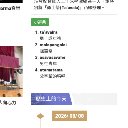
現今配合族人工作求學濃縮為一天，並特
別將「勇士祭(Ta‘avala)」凸顯辦理。
arma音樂
小辭典
ta‘avalra
勇士成年禮
molapangolai
祖靈祭
asavasavahe
男性青年
atamatama
父字輩的稱呼
歷史上的今天
人向心力
2026/ 08/ 08