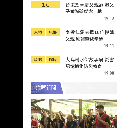
台東窯藝慶父親節 邀父
生活
子做陶碗感念土地
19:13
南投仁愛表揚16位模範
人物
原鄉
父親 感謝爸爸辛勞
19:11
大鳥村水保故事展 災害
原鄉
環境
記憶轉化防災教育
19:08
推薦新聞