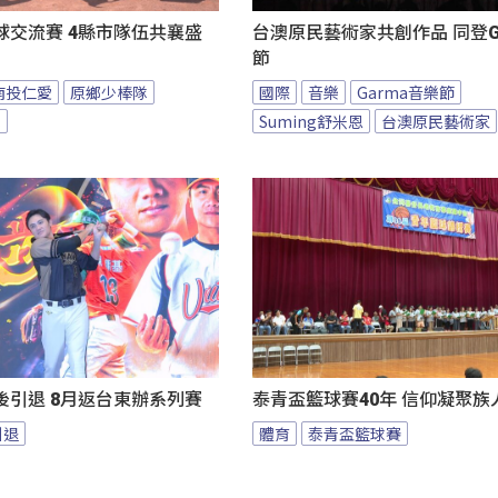
球交流賽 4縣市隊伍共襄盛
台澳原民藝術家共創作品 同登G
節
南投仁愛
原鄉少棒隊
國際
音樂
Garma音樂節
隊
Suming舒米恩
台澳原民藝術家
後引退 8月返台東辦系列賽
泰青盃籃球賽40年 信仰凝聚族
引退
體育
泰青盃籃球賽