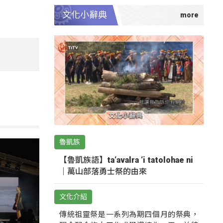
文化小辭典
魯凱族
【魯凱族語】ta‘avalra ‘i tatolohae ni
｜萬山部落勇士祭的由來
文化介紹
傳統祖靈祭是一系列為期四個月的祭典，