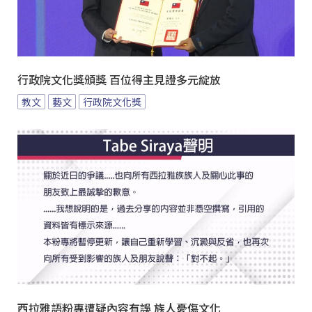
行政院文化獎頒獎 百位得主見證多元綻放
教文
藝文
行政院文化獎
西拉雅語粉專遭疑內容有誤 族人憂傷文化