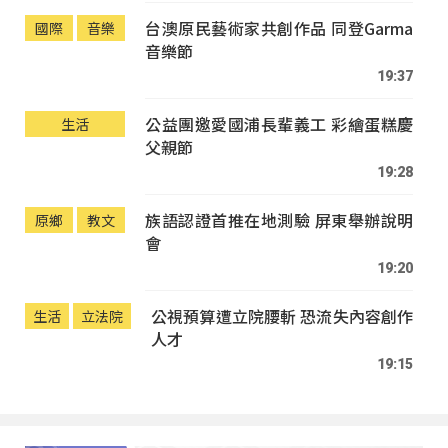
台澳原民藝術家共創作品 同登Garma
國際
音樂
音樂節
19:37
公益團邀愛國浦長輩義工 彩繪蛋糕慶
生活
父親節
19:28
族語認證首推在地測驗 屏東舉辦說明
原鄉
教文
會
19:20
公視預算遭立院腰斬 恐流失內容創作
生活
立法院
人才
19:15