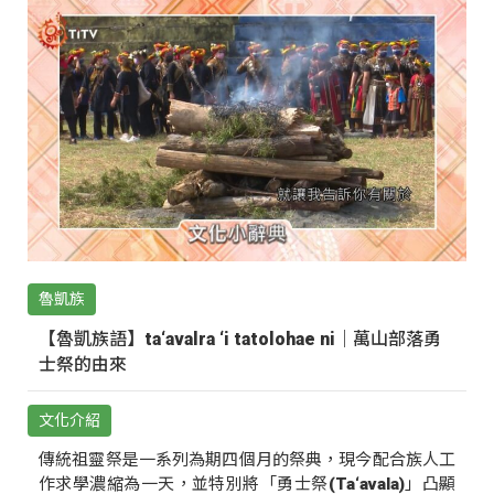
魯凱族
【魯凱族語】ta‘avalra ‘i tatolohae ni｜萬山部落勇
士祭的由來
文化介紹
傳統祖靈祭是一系列為期四個月的祭典，現今配合族人工
作求學濃縮為一天，並特別將「勇士祭(Ta‘avala)」凸顯