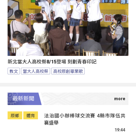
新北當大人高校祭8/15登場 刻劃青春印記
教文
當大人高校祭
高校原創畢業歌
最新新聞
法治國小辦棒球交流賽 4縣市隊伍共
原鄉
體育
襄盛舉
19:44