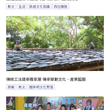
教文
生活
族語文化知識
西拉雅族
傳統工法建泰雅家屋 傳承擘劃文化、產業藍圖
原鄉
教文
醒來吧文化聚落