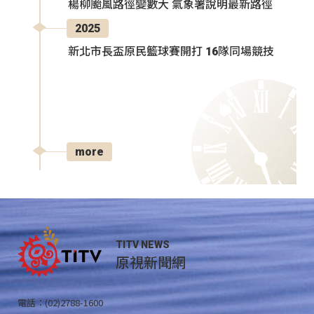
楊柳颱風路徑變數大 氣象署說明最新路徑
2025
新北市長盃原民籃球賽開打 16隊同場競技
more
TITV NEWS
原視新聞網
電話：(02)2788-1600