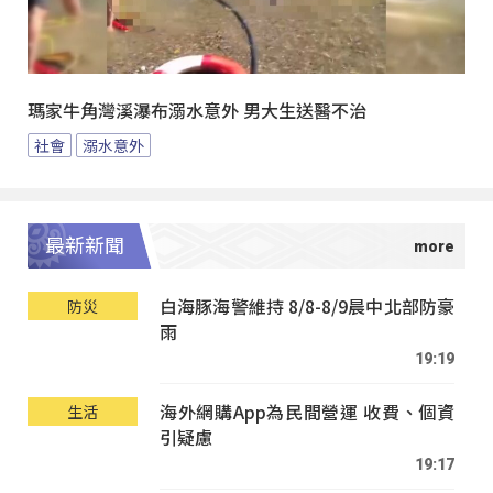
瑪家牛角灣溪瀑布溺水意外 男大生送醫不治
社會
溺水意外
最新新聞
白海豚海警維持 8/8-8/9晨中北部防豪
防災
雨
19:19
海外網購App為民間營運 收費、個資
生活
引疑慮
19:17