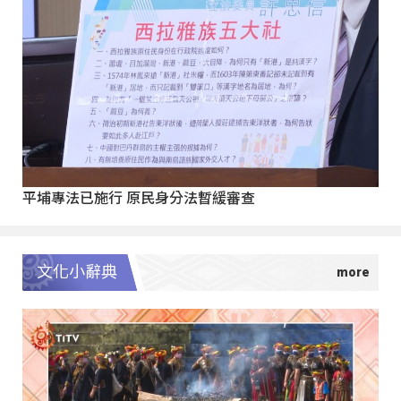
平埔專法已施行 原民身分法暫緩審查
文化小辭典