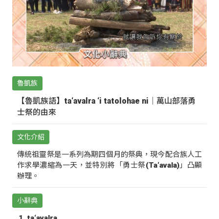
魯凱族
【魯凱族語】ta‘avalra ‘i tatolohae ni｜萬山部落勇
士祭的由來
文化介紹
傳統祖靈祭是一系列為期四個月的祭典，現今配合族人工
作求學濃縮為一天，並特別將「勇士祭(Ta‘avala)」凸顯
辦理。
小辭典
ta‘avalra