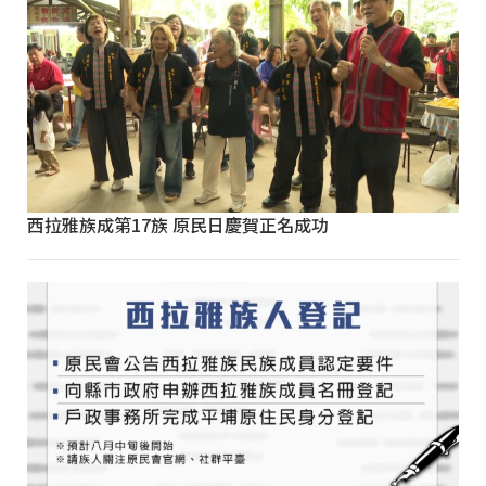
西拉雅族成第17族 原民日慶賀正名成功