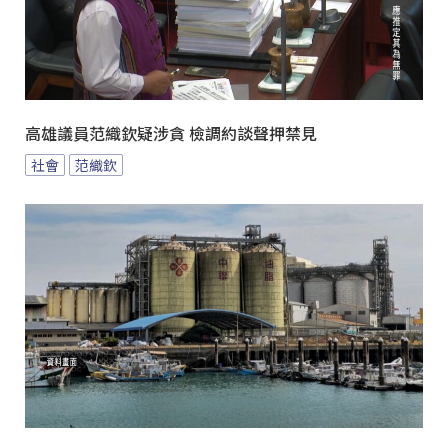
高雄議員范織欽疑涉貪 檢調約談聲押禁見
社會
范織欽