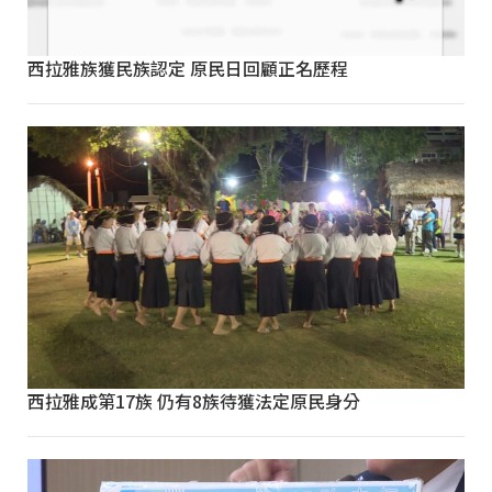
西拉雅族獲民族認定 原民日回顧正名歷程
西拉雅成第17族 仍有8族待獲法定原民身分