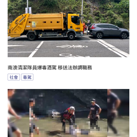
南澳清潔隊員爆毒酒駕 移送法辦調職務
社會
毒駕