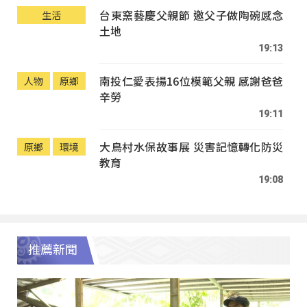
台東窯藝慶父親節 邀父子做陶碗感念
生活
土地
19:13
南投仁愛表揚16位模範父親 感謝爸爸
人物
原鄉
辛勞
19:11
大鳥村水保故事展 災害記憶轉化防災
原鄉
環境
教育
19:08
推薦新聞