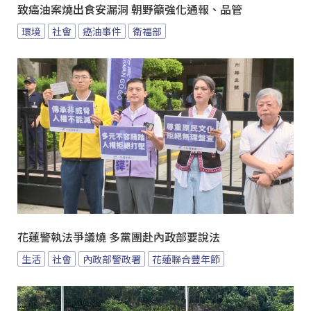
致癌油案燒出食安漏洞 朝野籲強化通報、品管
環境
社會
癌油事件
衛福部
花蓮警執法爭議燒 多黨團赴內政部要說法
生活
社會
內政部警政署
花蓮聯合豐年節