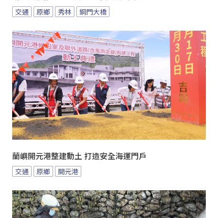
交通
原鄉
秀林
銅門大橋
蘭嶼開元港整建動土 打造安全海運門戶
交通
原鄉
開元港