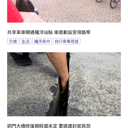
共享單車開通羅浮站點 車道劃設受限路窄
交通
生活
羅浮高中
自行車專用道
銅門大橋修復期程遲未定 要道遭封惹民怨