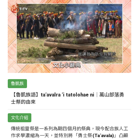
魯凱族
【魯凱族語】ta‘avalra ‘i tatolohae ni｜萬山部落勇
士祭的由來
文化介紹
傳統祖靈祭是一系列為期四個月的祭典，現今配合族人工
作求學濃縮為一天，並特別將「勇士祭(Ta‘avala)」凸顯