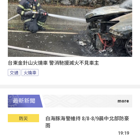
台東金針山火燒車 警消馳援滅火不見車主
交通
火燒車
最新新聞
白海豚海警維持 8/8-8/9晨中北部防豪
防災
雨
19:19