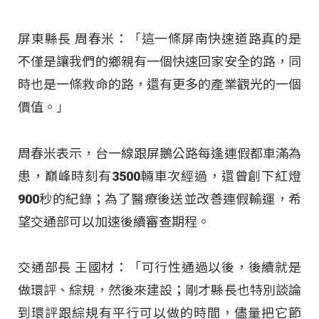
屏東縣長 周春米：「這一條屏南快速道路真的是
不僅是讓我們的鄉親有一個快速回家安全的路，同
時也是一條救命的路，還有更多的產業觀光的一個
價值。」
周春米表示，台一線跟屏鵝公路每逢連假都車滿為
患，巔峰時刻有3500輛車次經過，還曾創下紅燈
900秒的紀錄；為了醫療後送並改善連假輸運，希
望交通部可以加速後續審查期程。
交通部長 王國材：「可行性通過以後，後續就是
做環評、綜規，然後來建設；剛才縣長也特別談論
到環評跟綜規有平行可以做的時間，儘量把它節