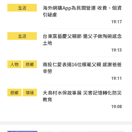
海外網購App為民間營運 收費、個資
生活
引疑慮
19:17
台東窯藝慶父親節 邀父子做陶碗感念
生活
土地
19:13
南投仁愛表揚16位模範父親 感謝爸爸
人物
原鄉
辛勞
19:11
大鳥村水保故事展 災害記憶轉化防災
原鄉
環境
教育
19:08