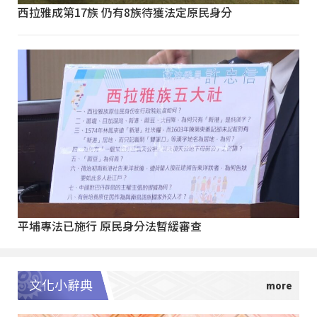
西拉雅成第17族 仍有8族待獲法定原民身分
平埔專法已施行 原民身分法暫緩審查
文化小辭典