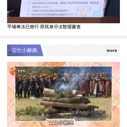
平埔專法已施行 原民身分法暫緩審查
文化小辭典