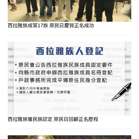
西拉雅族成第17族 原民日慶賀正名成功
西拉雅族獲民族認定 原民日回顧正名歷程