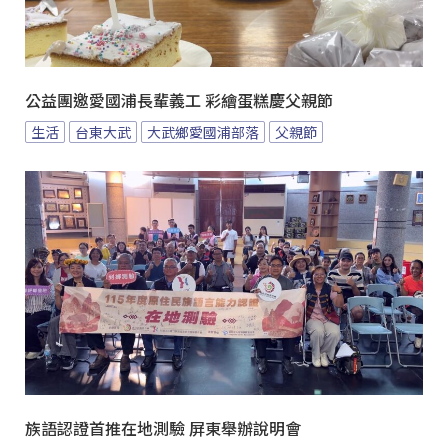
公益團邀愛國浦長輩義工 彩繪蛋糕慶父親節
生活
台東大武
大武鄉愛國浦部落
父親節
族語認證首推在地測驗 屏東舉辦說明會