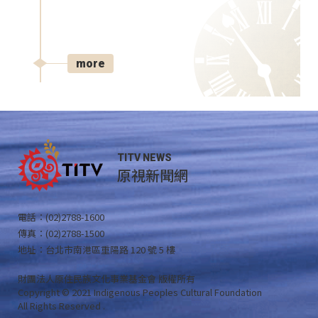
more
TITV NEWS
原視新聞網
電話：(02)2788-1600
傳真：(02)2788-1500
地址：台北市南港區重陽路 120 號 5 樓
財團法人原住民族文化事業基金會 版權所有
Copyright © 2021 Indigenous Peoples Cultural Foundation
All Rights Reserved .