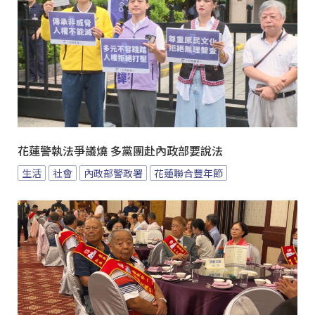
花蓮警執法爭議燒 多黨團赴內政部要說法
生活
社會
內政部警政署
花蓮聯合豐年節