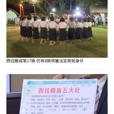
西拉雅成第17族 仍有8族待獲法定原民身分