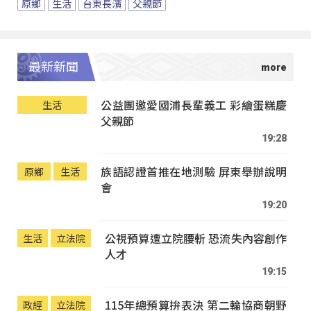
原鄉
生活
台東長濱
父親節
最新新聞
公益團邀愛國浦長輩義工 彩繪蛋糕慶
生活
父親節
19:28
族語認證首推在地測驗 屏東舉辦說明
原鄉
生活
會
19:20
公視預算遭立院腰斬 恐流失內容創作
生活
立法院
人才
19:15
115年總預算拚表決 第二輪協商朝野
政經
立法院