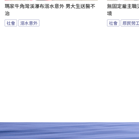
瑪家牛角灣溪瀑布溺水意外 男大生送醫不
無固定雇主職
治
境
社會
溺水意外
社會
原民勞