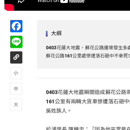
Facebook
大綱
Line
0403花蓮大地震，蘇花公路邊坡發生
蘇花公路161公里處慘遭落石砸中不幸死
A
0403花蓮大地震瞬間造成蘇花公
A
161公里有兩輛大貨車慘遭落石砸
吳姓族人。
A
松浦里長 陳錦忠：「因為他平常是