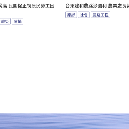
災高 民團促正視原民勞工困
台東建和農路涉圖利 農業處長
原鄉
社會
農路工程
工職災
陳情