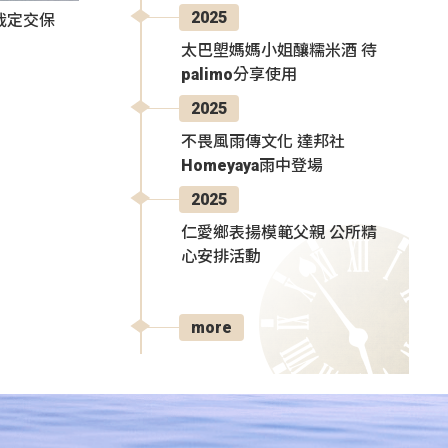
2025
裁定交保
太巴塱媽媽小姐釀糯米酒 待
palimo分享使用
2025
不畏風雨傳文化 達邦社
Homeyaya雨中登場
2025
仁愛鄉表揚模範父親 公所精
心安排活動
more