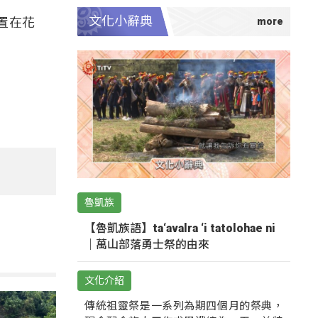
文化小辭典
置在花
魯凱族
【魯凱族語】ta‘avalra ‘i tatolohae ni
｜萬山部落勇士祭的由來
文化介紹
傳統祖靈祭是一系列為期四個月的祭典，