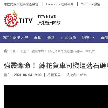
原住民族文化事業基金會
Facebook 粉絲專頁
YouTube 頻道
TITV NEWS
原視新聞網
2024 總統大選
直播
最新
山海氣象
總覽
專題
首頁
社會
強震奪命！ 蘇花貨車司機遭落石砸中不幸死亡
強震奪命！ 蘇花貨車司機遭落石砸
發布：2024-04-04 19:09
花蓮玉里
法物嘞．給尚