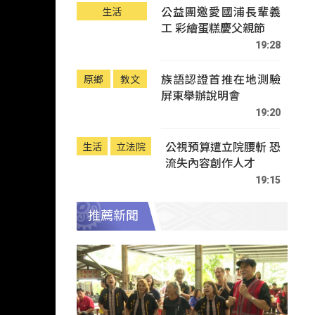
公益團邀愛國浦長輩義
生活
工 彩繪蛋糕慶父親節
19:28
族語認證首推在地測驗
原鄉
教文
屏東舉辦說明會
19:20
公視預算遭立院腰斬 恐
生活
立法院
流失內容創作人才
19:15
推薦新聞