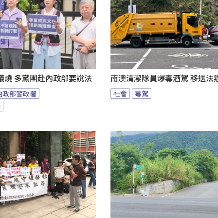
議燒 多黨團赴內政部要說法
南澳清潔隊員爆毒酒駕 移送法
內政部警政署
社會
毒駕
節