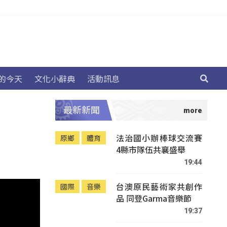
的今天
文化小辭典
活動訊息
最新新聞
法治國小辦棒球交流賽
原鄉
體育
4縣市隊伍共襄盛舉
19:44
台澳原民藝術家共創作
國際
音樂
品 同登Garma音樂節
19:37