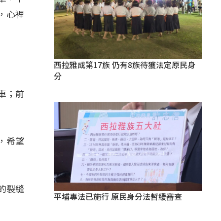
，心裡
西拉雅成第17族 仍有8族待獲法定原民身
分
車；前
，希望
的裂縫
平埔專法已施行 原民身分法暫緩審查