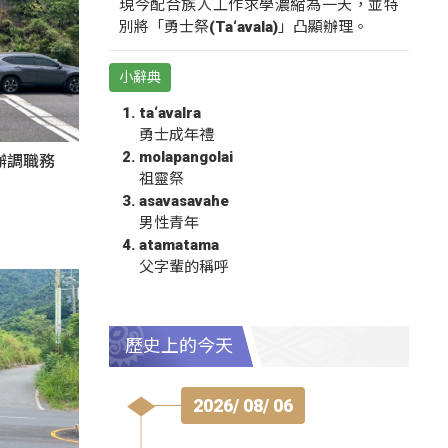
現今配合族人工作求學濃縮為一天，並特
別將「勇士祭(Ta‘avala)」凸顯辦理。
小辭典
ta‘avalra
勇士成年禮
molapangolai
辦調職務
祖靈祭
asavasavahe
男性青年
atamatama
父字輩的稱呼
歷史上的今天
2026/ 08/ 06