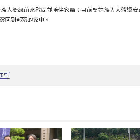
，族人紛紛前來慰問並陪伴家屬；目前吳姓族人大體還安
靈回到部落的家中。
玉里