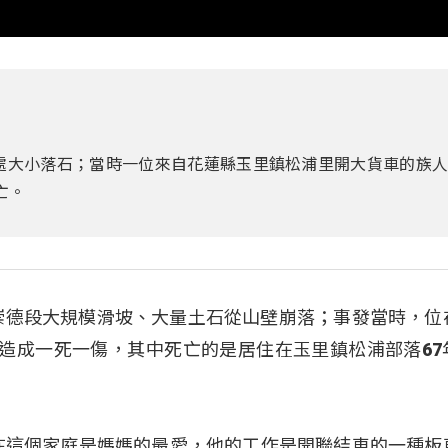
多處大小落石；當時一位來自花蓮縣玉里鎮松浦里開大貨車的族
亡。
路崇德段大規模滑坡、大量土石從山壁崩落；事發當時，位
中造成一死一傷，其中死亡的是居住在玉里鎮松浦部落67
在這個家庭是媽媽的最愛，他的工作是開聯結車的一種板