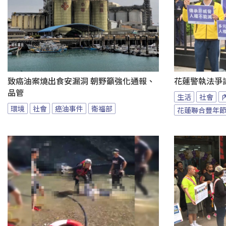
致癌油案燒出食安漏洞 朝野籲強化通報、
花蓮警執法爭
品管
生活
社會
環境
社會
癌油事件
衛福部
花蓮聯合豐年