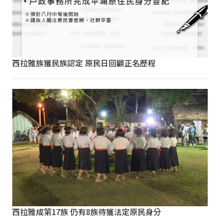
西拉雅族獲民族認定 原民日回顧正名歷程
西拉雅成第17族 仍有8族待獲法定原民身分