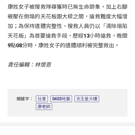
康姓女子被搜救隊尋獲時已無生命跡象，加上右腳
被壓在倒塌的天花板跟大樑之間，搶救難度大幅增
加；為保持遺體完整性，搜救人員仍以「清除塌陷
天花板」為首要搶救手段，歷經13小時搶救，晚間
9點08分時，康姓女子的遺體順利被完整救出。
責任編輯：林懷恩
關鍵字：
社會
0403地震
天王星大樓
康老師