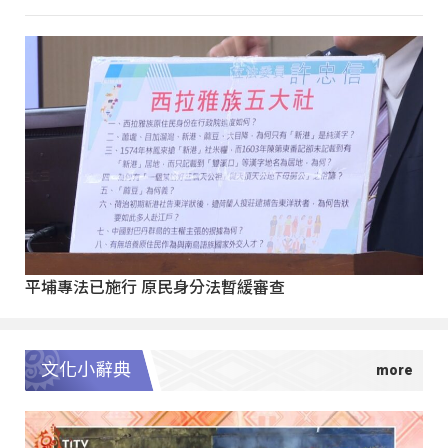
平埔專法已施行 原民身分法暫緩審查
文化小辭典