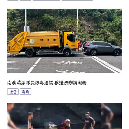
南澳清潔隊員爆毒酒駕 移送法辦調職務
社會
毒駕