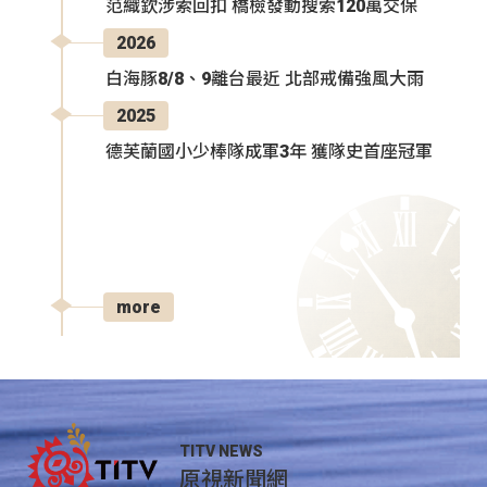
范織欽涉索回扣 橋檢發動搜索120萬交保
2026
白海豚8/8、9離台最近 北部戒備強風大雨
2025
德芙蘭國小少棒隊成軍3年 獲隊史首座冠軍
more
TITV NEWS
原視新聞網