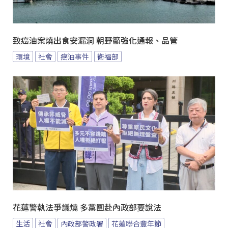
致癌油案燒出食安漏洞 朝野籲強化通報、品管
環境
社會
癌油事件
衛福部
花蓮警執法爭議燒 多黨團赴內政部要說法
生活
社會
內政部警政署
花蓮聯合豐年節