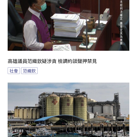
高雄議員范織欽疑涉貪 檢調約談聲押禁見
社會
范織欽