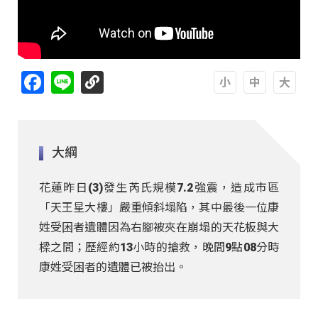
Facebook
Line
A
A
A
大綱
花蓮昨日(3)發生芮氏規模7.2強震，造成市區
「天王星大樓」嚴重傾斜塌陷，其中最後一位康
姓受困者遺體因為右腳被夾在崩塌的天花板與大
樑之間；歷經約13小時的搶救，晚間9點08分時
康姓受困者的遺體已被抬出。