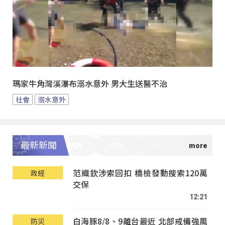
瑪家牛角灣溪瀑布溺水意外 男大生送醫不治
社會
溺水意外
最新新聞
范織欽涉索回扣 橋檢發動搜索120萬
政經
交保
12:21
白海豚8/8、9離台最近 北部戒備強風
防災