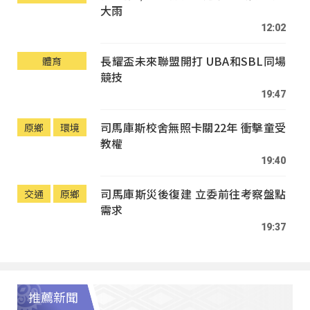
大雨
12:02
長耀盃未來聯盟開打 UBA和SBL同場
體育
競技
19:47
司馬庫斯校舍無照卡關22年 衝擊童受
原鄉
環境
教權
19:40
司馬庫斯災後復建 立委前往考察盤點
交通
原鄉
需求
19:37
推薦新聞