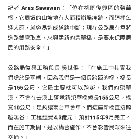
記者 Aras Sawawan：「位在桃園復興區的榮華
橋，它周遭的山坡地有大面積崩塌痕跡，而這裡每
逢大雨，就容易造成道路中斷；現在公路局有意將
道路截彎取直，來興建新的榮華橋，是要來保障居
民的用路安全。」
公路局復興工務段長 吳世傑：「在施工中其實我
們處於是兩端，因為我們是一個長跨距的橋，橋長
是155公尺，它最主要就可以跨越，我們的榮華
溪，不會在去溪上落墩新榮華橋總長155公尺，橋
寬10公尺，足夠讓兩台車會車。而這座新橋直接跨
越溪谷，工程經費4.3億元，預計115年9月完工。
而在施工期間，是以構台施作，不會影響民眾來往
交通。」