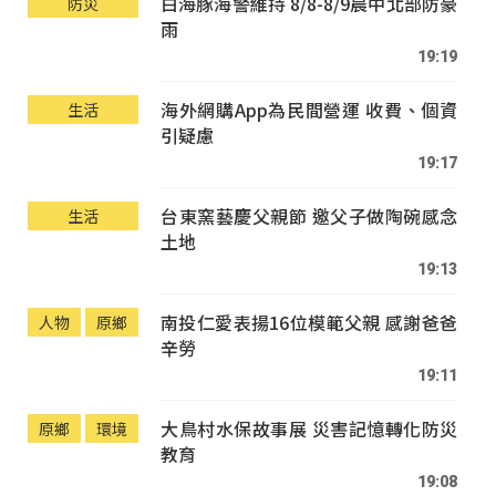
白海豚海警維持 8/8-8/9晨中北部防豪
防災
雨
19:19
海外網購App為民間營運 收費、個資
生活
引疑慮
19:17
台東窯藝慶父親節 邀父子做陶碗感念
生活
土地
19:13
南投仁愛表揚16位模範父親 感謝爸爸
人物
原鄉
辛勞
19:11
大鳥村水保故事展 災害記憶轉化防災
原鄉
環境
教育
19:08