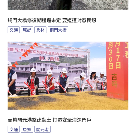
銅門大橋修復期程遲未定 要道遭封惹民怨
交通
原鄉
秀林
銅門大橋
蘭嶼開元港整建動土 打造安全海運門戶
交通
原鄉
開元港