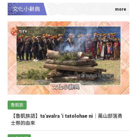
文化小辭典
魯凱族
【魯凱族語】ta‘avalra ‘i tatolohae ni｜萬山部落勇
士祭的由來