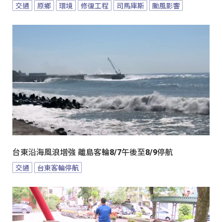
交通
原鄉
環境
修復工程
司馬庫斯
颱風影響
台東沿海風浪增強 離島客輪8/7午後至8/9停航
交通
台東客輪停航