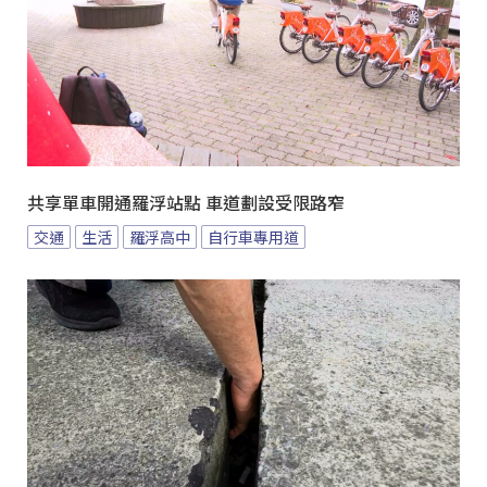
共享單車開通羅浮站點 車道劃設受限路窄
交通
生活
羅浮高中
自行車專用道