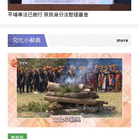
平埔專法已施行 原民身分法暫緩審查
文化小辭典
魯凱族