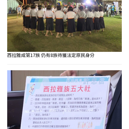
西拉雅成第17族 仍有8族待獲法定原民身分