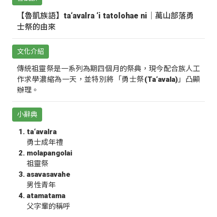
【魯凱族語】ta‘avalra ‘i tatolohae ni｜萬山部落勇
士祭的由來
文化介紹
傳統祖靈祭是一系列為期四個月的祭典，現今配合族人工
作求學濃縮為一天，並特別將「勇士祭(Ta‘avala)」凸顯
辦理。
小辭典
ta‘avalra
勇士成年禮
molapangolai
祖靈祭
asavasavahe
男性青年
atamatama
父字輩的稱呼