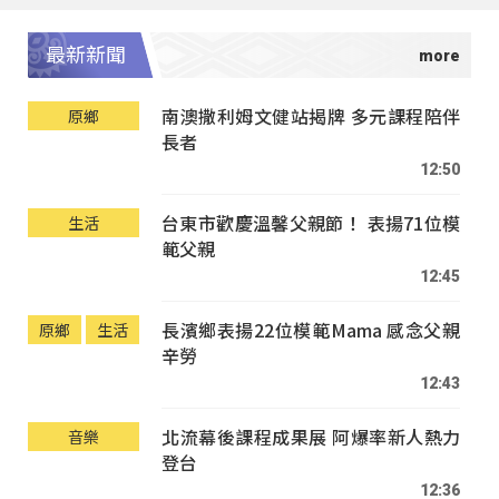
最新新聞
南澳撒利姆文健站揭牌 多元課程陪伴
原鄉
長者
12:50
台東市歡慶溫馨父親節！ 表揚71位模
生活
範父親
12:45
長濱鄉表揚22位模範Mama 感念父親
原鄉
生活
辛勞
12:43
北流幕後課程成果展 阿爆率新人熱力
音樂
登台
12:36