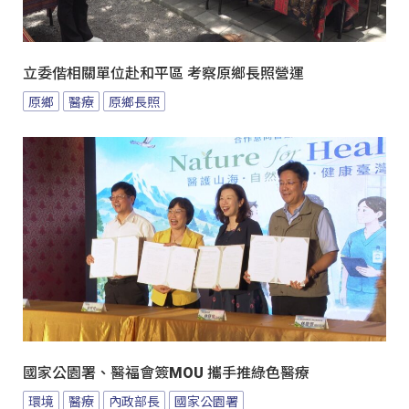
立委偕相關單位赴和平區 考察原鄉長照營運
原鄉
醫療
原鄉長照
國家公園署、醫福會簽MOU 攜手推綠色醫療
環境
醫療
內政部長
國家公園署