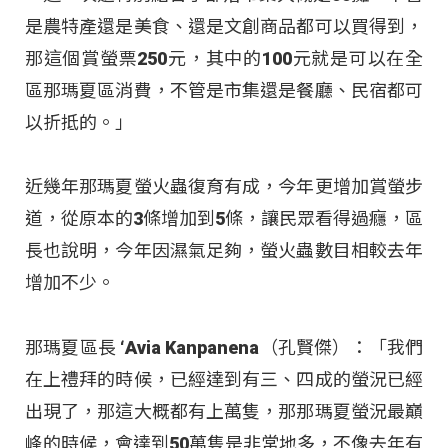
是農特產還是美食、還是文創商品都可以買得到，
那這個賞螢票250元，其中的100元就是可以在全
區那瑪夏區消費，不管是市集還是餐廳、民宿都可
以折抵的。」
近幾年那瑪夏螢火蟲復育有成，今年更增加賞螢步
道，從原本的3條增加到5條，讓民眾看得過癮，區
長也說明，今年因濕氣足夠，螢火蟲數目相較去年
增加不少。
那瑪夏區長 ‘Avia Kanpanena（孔賢傑）：「我們
在上禮拜的時候，已經達到有三、四成的螢況已經
出現了，那這大概都有上萬隻，那那瑪夏螢況最巔
峰的時候，會達到50萬隻是非常地多，不像去年有