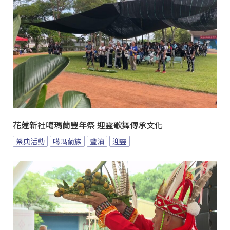
花蓮新社噶瑪蘭豐年祭 迎靈歌舞傳承文化
祭典活動
噶瑪蘭族
豐濱
迎靈