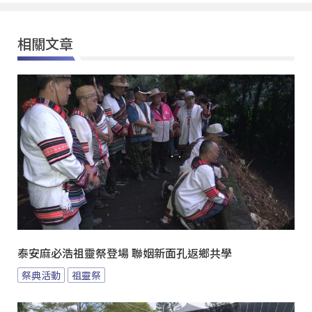
相關文章
泰安麻必浩祖靈祭登場 聯姻新面孔返鄉共學
祭典活動
祖靈祭