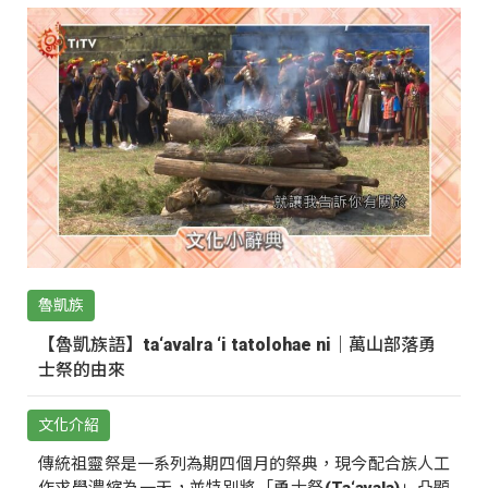
魯凱族
【魯凱族語】ta‘avalra ‘i tatolohae ni｜萬山部落勇
士祭的由來
文化介紹
傳統祖靈祭是一系列為期四個月的祭典，現今配合族人工
作求學濃縮為一天，並特別將「勇士祭(Ta‘avala)」凸顯