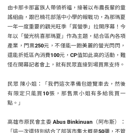
由卡那卡那富族人帶領祈福，接著以布農長輩的童
謠組曲，跟巴楠花部落中小學的報戰功，為那瑪夏
一年一度重要的觀光旺季「賞螢季」拉開序幕！今
年以「螢光桃喜那瑪夏」作為主題，結合區內各項
產業，門票250元，不僅能一飽美麗的螢光閃閃，
還能折抵區內消費100元，CP值如此高的活動，難
怪在開幕記者會上，就有民眾直接到場買票支持。
民眾 陳小姐：「我們這次準備包遊覽車去，然後
有限定只能買10張，那售票小姐有多給我買一
點。」
高雄市原民會主委 Abus Binkinuan（阿布斯）：
「這一次還特別結合了部落市集大概是50攤，不管