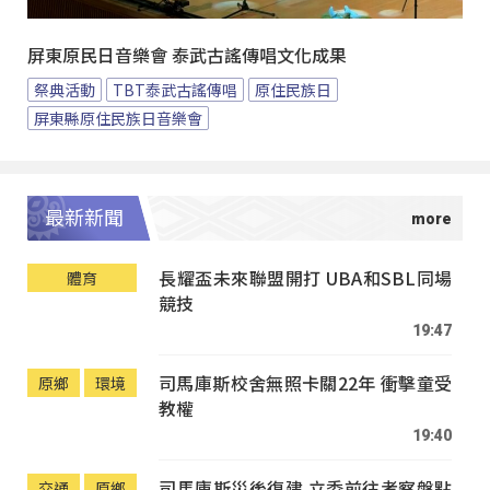
屏東原民日音樂會 泰武古謠傳唱文化成果
祭典活動
TBT泰武古謠傳唱
原住民族日
屏東縣原住民族日音樂會
最新新聞
長耀盃未來聯盟開打 UBA和SBL同場
體育
競技
19:47
司馬庫斯校舍無照卡關22年 衝擊童受
原鄉
環境
教權
19:40
司馬庫斯災後復建 立委前往考察盤點
交通
原鄉