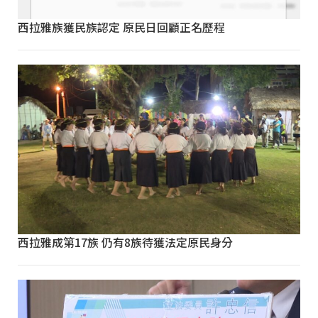
西拉雅族獲民族認定 原民日回顧正名歷程
西拉雅成第17族 仍有8族待獲法定原民身分