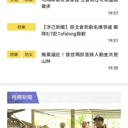
需求
19:37
【涉己新聞】原文會新劇名爆爭議 團
原鄉
隊8/7赴Tafalong致歉
19:31
颱風逼近！普悠瑪部落族人勘查共管
原鄉
防災
山林
19:20
推薦新聞