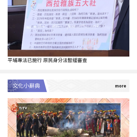
平埔專法已施行 原民身分法暫緩審查
文化小辭典