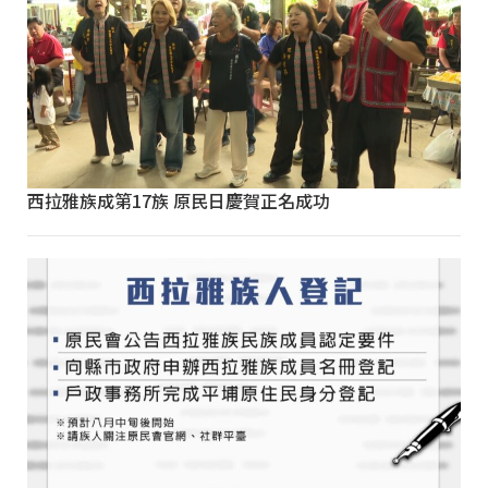
西拉雅族成第17族 原民日慶賀正名成功