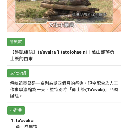
魯凱族
【魯凱族語】ta‘avalra ‘i tatolohae ni｜萬山部落勇
士祭的由來
文化介紹
傳統祖靈祭是一系列為期四個月的祭典，現今配合族人工
作求學濃縮為一天，並特別將「勇士祭(Ta‘avala)」凸顯
辦理。
小辭典
ta‘avalra
勇士成年禮