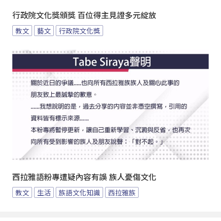
行政院文化獎頒獎 百位得主見證多元綻放
教文
藝文
行政院文化獎
西拉雅語粉專遭疑內容有誤 族人憂傷文化
教文
生活
族語文化知識
西拉雅族