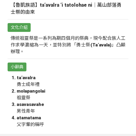
【魯凱族語】ta‘avalra ‘i tatolohae ni｜萬山部落勇
士祭的由來
文化介紹
傳統祖靈祭是一系列為期四個月的祭典，現今配合族人工
作求學濃縮為一天，並特別將「勇士祭(Ta‘avala)」凸顯
辦理。
小辭典
ta‘avalra
勇士成年禮
molapangolai
祖靈祭
asavasavahe
男性青年
atamatama
父字輩的稱呼