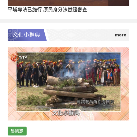
平埔專法已施行 原民身分法暫緩審查
文化小辭典
魯凱族