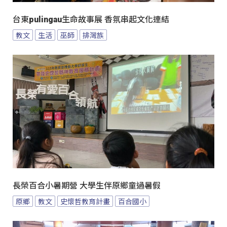
台東pulingau生命故事展 香氛串起文化連結
教文
生活
巫師
排灣族
長榮百合小暑期營 大學生伴原鄉童過暑假
原鄉
教文
史懷哲教育計畫
百合國小