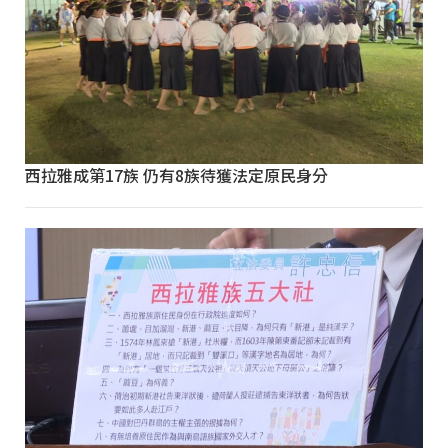
西拉雅成第17族 仍有8族待獲法定原民身分