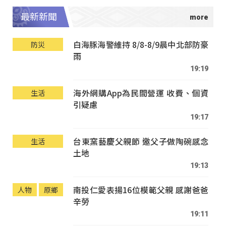
最新新聞
白海豚海警維持 8/8-8/9晨中北部防豪
防災
雨
19:19
海外網購App為民間營運 收費、個資
生活
引疑慮
19:17
台東窯藝慶父親節 邀父子做陶碗感念
生活
土地
19:13
南投仁愛表揚16位模範父親 感謝爸爸
人物
原鄉
辛勞
19:11